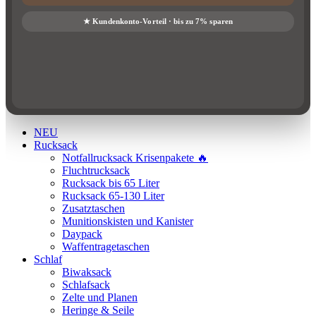
NEU
Rucksack
Notfallrucksack Krisenpakete 🔥
Fluchtrucksack
Rucksack bis 65 Liter
Rucksack 65-130 Liter
Zusatztaschen
Munitionskisten und Kanister
Daypack
Waffentragetaschen
Schlaf
Biwaksack
Schlafsack
Zelte und Planen
Heringe & Seile