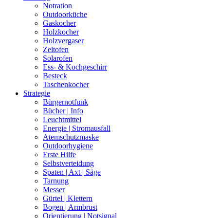
Notration
Outdoorküche
Gaskocher
Holzkocher
Holzvergaser
Zeltofen
Solarofen
Ess- & Kochgeschirr
Besteck
Taschenkocher
Strategie
Bürgernotfunk
Bücher | Info
Leuchtmittel
Energie | Stromausfall
Atemschutzmaske
Outdoorhygiene
Erste Hilfe
Selbstverteidung
Spaten | Axt | Säge
Tarnung
Messer
Gürtel | Klettern
Bogen | Armbrust
Orientierung | Notsignal