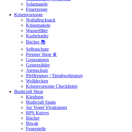
Solarpanele
Feuerzeuge
Krisenvorsorge
Notfallrucksack
Krisenpakete
Wasserfilter
Kurbelradio
Bücher 📚
Selbstschutz
Prepper Shop 🥫
Generatoren
Geigerzähler
Atemschutz
Pfefferspray | Tierabwehrspray
Wolldecken
Krisenvorsorge Checklisten
Bushcraft Shop
Kleidung
Bushcraft Spain
Joe Vogel Vivalranger
BPS Knives
Bücher
Biwak
Feuerstelle