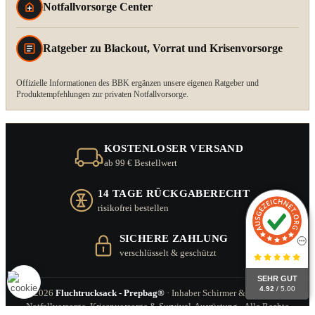
Notfallvorsorge Center
Ratgeber zu Blackout, Vorrat und Krisenvorsorge
Offizielle Informationen des BBK ergänzen unsere eigenen Ratgeber und
Produktempfehlungen zur privaten Notfallvorsorge.
KOSTENLOSER VERSAND
ab 99 € Bestellwert
14 TAGE RÜCKGABERECHT
risikofrei bestellen
SICHERE ZAHLUNG
verschlüsselt & geschützt
SEHR GUT
4.92
/ 5.00
© 2026
Fluchtrucksack - Prepbag®
· Inhaber Schirmer & Zitzl GbR ·
Notfallvorsorge, Krisenvorsorge & Survival-Ausrüstung · Alle Rechte