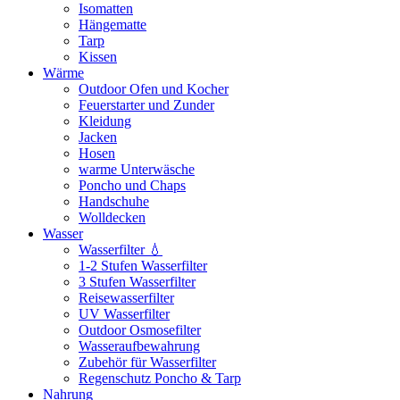
Isomatten
Hängematte
Tarp
Kissen
Wärme
Outdoor Ofen und Kocher
Feuerstarter und Zunder
Kleidung
Jacken
Hosen
warme Unterwäsche
Poncho und Chaps
Handschuhe
Wolldecken
Wasser
Wasserfilter 💧
1-2 Stufen Wasserfilter
3 Stufen Wasserfilter
Reisewasserfilter
UV Wasserfilter
Outdoor Osmosefilter
Wasseraufbewahrung
Zubehör für Wasserfilter
Regenschutz Poncho & Tarp
Nahrung