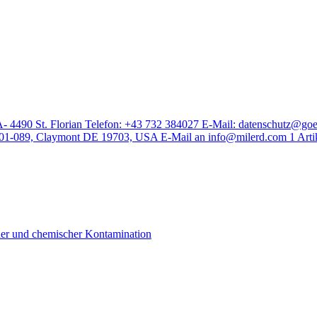
4490 St. Florian Telefon: +43 732 384027 E-Mail: datenschutz@goetz
-089, Claymont DE 19703, USA E-Mail an info@milerd.com
1
Arti