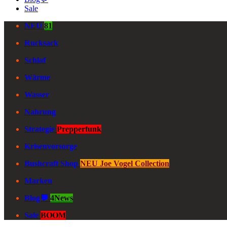
Sale
NEU
81
Rucksack
Schlaf
Wärme
Wasser
Nahrung
Strategie
Prepperfunk
Krisenvorsorge
Bushcraft Shop
NEU Joe Vogel Collection
Marken
Blog💬
4News
Sale
BOOM