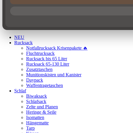
NEU
Rucksack
Notfallrucksack Krisenpakete 🔥
Fluchtrucksack
Rucksack bis 65 Liter
Rucksack 65-130 Liter
Zusatztaschen
Munitionskisten und Kanister
Daypack
Waffentragetaschen
Schlaf
Biwaksack
Schlafsack
Zelte und Planen
Heringe & Seile
Isomatten
Hängematte
Tarp