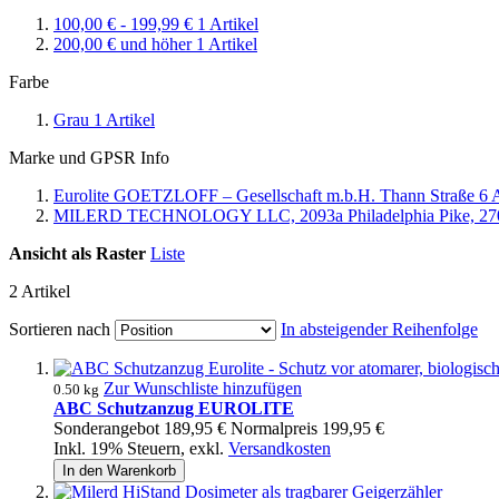
100,00 €
-
199,99 €
1
Artikel
200,00 €
und höher
1
Artikel
Farbe
Grau
1
Artikel
Marke und GPSR Info
Eurolite GOETZLOFF – Gesellschaft m.b.H. Thann Straße 6 A- 
MILERD TECHNOLOGY LLC, 2093a Philadelphia Pike, 2701
Ansicht als
Raster
Liste
2
Artikel
Sortieren nach
In absteigender Reihenfolge
Zur Wunschliste hinzufügen
0.50 kg
ABC Schutzanzug EUROLITE
Sonderangebot
189,95 €
Normalpreis
199,95 €
Inkl. 19% Steuern
,
exkl.
Versandkosten
In den Warenkorb