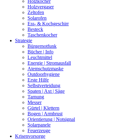
Holzkocher
Holzvergaser
Zeltofen
Solarofen
Ess- & Kochgeschirr
Besteck
Taschenkocher
Strategie
Bürgernotfunk
Bücher | Info
Leuchtmittel
Energie | Stromausfall
Atemschutzmaske
Outdoorhygiene
Erste Hilfe
Selbstverteidung
Spaten | Axt | Säge
Tarnung
Messer
Gürtel | Klettern
Bogen | Armbrust
Orientierung | Notsignal
Solarpanele
Feuerzeuge
Krisenvorsorge