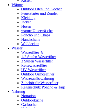
Kissen
Wärme
Outdoor Ofen und Kocher
Feuerstarter und Zunder
Kleidung
Jacken
Hosen
warme Unterwäsche
Poncho und Chaps
Handschuhe
Wolldecken
Wasser
Wasserfilter 💧
1-2 Stufen Wasserfilter
3 Stufen Wasserfilter
Reisewasserfilter
UV Wasserfilter
Outdoor Osmosefilter
Wasseraufbewahrung
Zubehör für Wasserfilter
Regenschutz Poncho & Tarp
Nahrung
Notration
Outdoorküche
Gaskocher