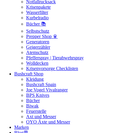
Notfallrucksack
Krisenpakete
Wasserfilter
Kurbelradio
Bücher 📚
Selbstschutz
Prepper Shop 🥫
Generatoren
Geigerzähler
Atemschutz
Pfefferspray | Tierabwehrspray
Wolldecken
Krisenvorsorge Checklisten
Bushcraft Shop
Kleidung
Bushcraft Spain
Joe Vogel Vivalranger
BPS Knives
Bücher
Biwak
Feuerstelle
Axt und Messer
OYO Äxte und Messer
Marken
Blog💬