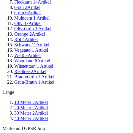
Flecktarn
14
Artikel
Grau
2
Artikel
Grün
6
Artikel
Multicam
1
Artikel
Oliv
37
Artikel
Oliv-Grün
1
Artikel
Orange
2
Artikel
Rot
4
Artikel
Schwarz
11
Artikel
Vegetato
1
Artikel
Weiß
3
Artikel
Woodland
6
Artikel
Wüstentarn
1
Artikel
Realtree
2
Artikel
Braun/Grün
1
Artikel
Grün/Braun
1
Artikel
Länge
10 Meter
2
Artikel
20 Meter
2
Artikel
30 Meter
2
Artikel
40 Meter
2
Artikel
Marke und GPSR Info