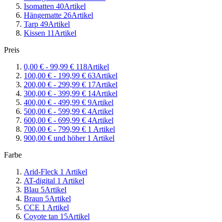
Isomatten
40
Artikel
Hängematte
26
Artikel
Tarp
49
Artikel
Kissen
11
Artikel
Preis
0,00 €
-
99,99 €
118
Artikel
100,00 €
-
199,99 €
63
Artikel
200,00 €
-
299,99 €
17
Artikel
300,00 €
-
399,99 €
14
Artikel
400,00 €
-
499,99 €
9
Artikel
500,00 €
-
599,99 €
4
Artikel
600,00 €
-
699,99 €
4
Artikel
700,00 €
-
799,99 €
1
Artikel
900,00 €
und höher
1
Artikel
Farbe
Arid-Fleck
1
Artikel
AT-digital
1
Artikel
Blau
5
Artikel
Braun
5
Artikel
CCE
1
Artikel
Coyote tan
15
Artikel