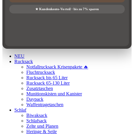
NEU
Rucksack
Notfallrucksack Krisenpakete 🔥
Fluchtrucksack
Rucksack bis 65 Liter
Rucksack 65-130 Liter
Zusatztaschen
Munitionskisten und Kanister
Daypack
Waffentragetaschen
Schlaf
Biwaksack
Schlafsack
Zelte und Planen
Heringe & Seile