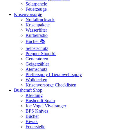
Solarpanele
Feuerzeuge
Krisenvorsorge
Notfallrucksack
Krisenpakete
Wasserfilter
Kurbelradio
Bücher 📚
Selbstschutz
Prepper Shop 🥫
Generatoren
Geigerzähler
Atemschutz
Pfefferspray | Tierabwehrspray
Wolldecken
Krisenvorsorge Checklisten
Bushcraft Shop
Kleidung
Bushcraft Spain
Joe Vogel Vivalranger
BPS Knives
Bücher
Biwak
Feuerstelle