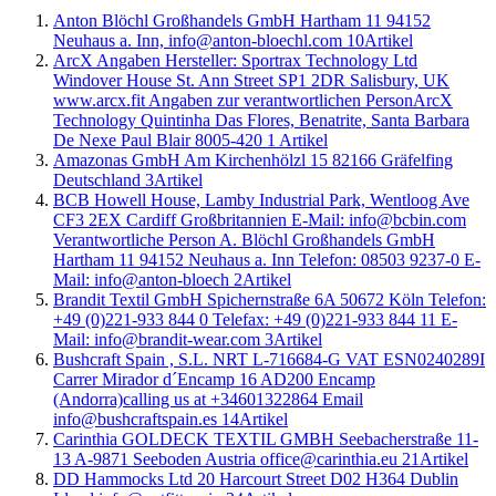
Anton Blöchl Großhandels GmbH Hartham 11 94152
Neuhaus a. Inn, info@anton-bloechl.com
10
Artikel
ArcX Angaben Hersteller: Sportrax Technology Ltd
Windover House St. Ann Street SP1 2DR Salisbury, UK
www.arcx.fit Angaben zur verantwortlichen PersonArcX
Technology Quintinha Das Flores, Benatrite, Santa Barbara
De Nexe Paul Blair 8005-420
1
Artikel
Amazonas GmbH Am Kirchenhölzl 15 82166 Gräfelfing
Deutschland
3
Artikel
BCB Howell House, Lamby Industrial Park, Wentloog Ave
CF3 2EX Cardiff Großbritannien E-Mail: info@bcbin.com
Verantwortliche Person A. Blöchl Großhandels GmbH
Hartham 11 94152 Neuhaus a. Inn Telefon: 08503 9237-0 E-
Mail: info@anton-bloech
2
Artikel
Brandit Textil GmbH Spichernstraße 6A 50672 Köln Telefon:
+49 (0)221-933 844 0 Telefax: +49 (0)221-933 844 11 E-
Mail: info@brandit-wear.com
3
Artikel
Bushcraft Spain , S.L. NRT L-716684-G VAT ESN0240289I
Carrer Mirador d´Encamp 16 AD200 Encamp
(Andorra)calling us at +34601322864 Email
info@bushcraftspain.es
14
Artikel
Carinthia GOLDECK TEXTIL GMBH Seebacherstraße 11-
13 A-9871 Seeboden Austria office@carinthia.eu
21
Artikel
DD Hammocks Ltd 20 Harcourt Street D02 H364 Dublin