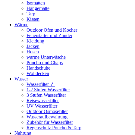
Isomatten
Hängematte
Tarp
Kissen
Wärme
Outdoor Ofen und Kocher
Feuerstarter und Zunder
Kleidung
Jacken
Hosen
warme Unterwäsche
Poncho und Chaps
Handschuhe
Wolldecken
Wasser
Wasserfilter 💧
1-2 Stufen Wasserfilter
3 Stufen Wasserfilter
Reisewasserfilter
UV Wasserfilter
Outdoor Osmosefilter
Wasseraufbewahrung
Zubehör für Wasserfilter
Regenschutz Poncho & Tarp
Nahrung