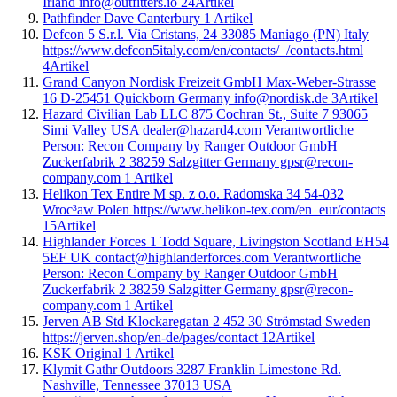
Irland info@outfitters.io
24
Artikel
Pathfinder Dave Canterbury
1
Artikel
Defcon 5 S.r.l. Via Cristans, 24 33085 Maniago (PN) Italy
https://www.defcon5italy.com/en/contacts/_/contacts.html
4
Artikel
Grand Canyon Nordisk Freizeit GmbH Max-Weber-Strasse
16 D-25451 Quickborn Germany info@nordisk.de
3
Artikel
Hazard Civilian Lab LLC 875 Cochran St., Suite 7 93065
Simi Valley USA dealer@hazard4.com Verantwortliche
Person: Recon Company by Ranger Outdoor GmbH
Zuckerfabrik 2 38259 Salzgitter Germany gpsr@recon-
company.com
1
Artikel
Helikon Tex Entire M sp. z o.o. Radomska 34 54-032
Wroc³aw Polen https://www.helikon-tex.com/en_eur/contacts
15
Artikel
Highlander Forces 1 Todd Square, Livingston Scotland EH54
5EF UK contact@highlanderforces.com Verantwortliche
Person: Recon Company by Ranger Outdoor GmbH
Zuckerfabrik 2 38259 Salzgitter Germany gpsr@recon-
company.com
1
Artikel
Jerven AB Std Klockaregatan 2 452 30 Strömstad Sweden
https://jerven.shop/en-de/pages/contact
12
Artikel
KSK Original
1
Artikel
Klymit Gathr Outdoors 3287 Franklin Limestone Rd.
Nashville, Tennessee 37013 USA