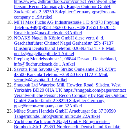
https://www.gathroutdoors.com/contact Verantwortliche
Person: Recon Company by Ranger Outdoor GmbH
Zuckerfabrik 2 38259 Salzgitter Germany gpsr@recon-
company.c
19
Artikel
MFH Max Fuchs AG Industriestraße 1 D-94078 Freyung
Telefon: +49(0)8551-9620-0 Fax: +49(0)8551-9620-15
Email: info@max-fuchs.de
33
Artikel
NOAKS Nagel & Köpfe GmbH diese vertr. d. d.
Geschäftsführer Christof Nagel Gerhardstr. 25b 47137
Duisburg Deutschland Telefon: 020393453417 E-Mail:
noaks@nagelkoepfe.de
1
Artikel
Prepbag Mendelssohnstr.1, 06844 Dessau, Deutschland,
info@fluchtrucksack.de
1
Artikel
Savotta Finn-Savotta Oy Straße: Onnelantie 2 PLZ/Ort:
43500 Karstula Telefon: +358 40 685 1172 E-Mail:
security@savotta.fi.
1
Artikel
Snugpak Ltd Waterloo Mill, Howden Road, Silsden, West
Yorkshire BD20 0HA UK https://snugpak.com/pages/contact
Verantwortliche Person: Recon Company by Ranger Outdoor
GmbH Zuckerfabrik 2 38259 Salzgitter Germany
gpsr@recon-company.com
32
Artikel
Miltec Sturm Handels GmbH Arneburger Str. 37 39590
Tangermünde, info@sturm-miltec.de
22
Artikel
Yachticon Yachticon A.Nagel GmbH Bürgermeister-
Bombeck-Str.1, 22851 Norderstedt, Deutschland Kontakt: