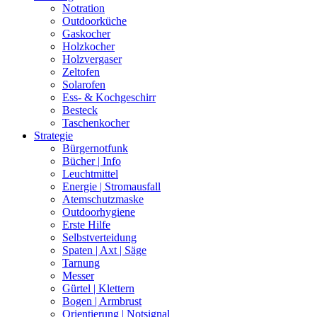
Notration
Outdoorküche
Gaskocher
Holzkocher
Holzvergaser
Zeltofen
Solarofen
Ess- & Kochgeschirr
Besteck
Taschenkocher
Strategie
Bürgernotfunk
Bücher | Info
Leuchtmittel
Energie | Stromausfall
Atemschutzmaske
Outdoorhygiene
Erste Hilfe
Selbstverteidung
Spaten | Axt | Säge
Tarnung
Messer
Gürtel | Klettern
Bogen | Armbrust
Orientierung | Notsignal