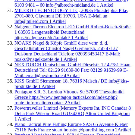
6103 9481 – 60 info@albrecht-midland.de
1
Artikel
MILERD TECHNOLOGY LLC, 2093a Philadelphia Pike,
2701-089, Claymont DE 19703, USA E-Mail an
info@milerd.com
1
Artikel
Nalgene Thermo Electron LED GmbH Robert-Bosch-Straße
1 63505 Langenselbold Deutschland
https://nalgene.eu/de/kontakt/
1
Artikel
NOAKS Nagel & Köpfe GmbH diese vertr. d. d.
Geschäftsführer Christof Nagel Gerhardstr. 25b 47137
Duisburg Deutschland Telefon: 020393453417 E-Mail:
noaks@nagelkoepfe.de
1
Artikel
NEXTORCH Deutschland GmbH Dieselstr. 12 42781 Haan
Deutschland Tel: 02129 91639-00 Fax: 02129 91639-99 E-
Mail: email@nextorch.de
4
Artikel
KKS GmbH Siemensstr. 18, 76316 Malsch / DE info@kks-
produkte.de
1
Artikel
Pentagon S.R. 3, Lordou Vironos Str 57009 Thessaloniki
Greece https://www.pentagon-tactical.com/index.php?
route=information/contact
2
Artikel
Powertraveller Limited (Memory Experts Int. INC Canada) 8
Delta Park Wilsom Road GU342RQ Alton United Kingdom
1
Artikel
Plano Tactical Pure Fishing Europe SAS 65 Avenue Kleber
75116 Paris France stuart.houston@purefishing.com
2
Artikel