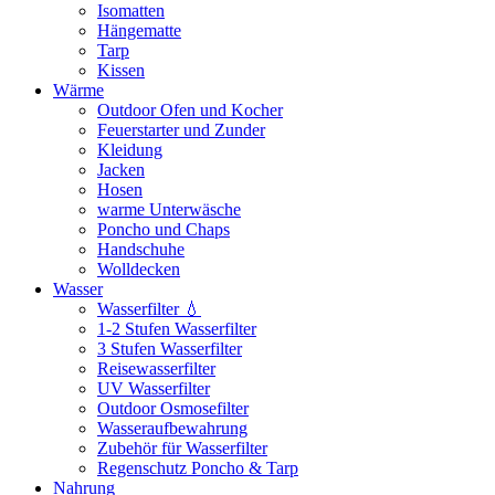
Isomatten
Hängematte
Tarp
Kissen
Wärme
Outdoor Ofen und Kocher
Feuerstarter und Zunder
Kleidung
Jacken
Hosen
warme Unterwäsche
Poncho und Chaps
Handschuhe
Wolldecken
Wasser
Wasserfilter 💧
1-2 Stufen Wasserfilter
3 Stufen Wasserfilter
Reisewasserfilter
UV Wasserfilter
Outdoor Osmosefilter
Wasseraufbewahrung
Zubehör für Wasserfilter
Regenschutz Poncho & Tarp
Nahrung