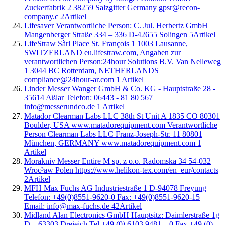
Zuckerfabrik 2 38259 Salzgitter Germany gpsr@recon-
company.c
2
Artikel
Lifesaver Verantwortliche Person: C. Jul. Herbertz GmbH
Mangenberger Straße 334 – 336 D-42655 Solingen
5
Artikel
LifeStraw Sàrl Place St. François 1 1003 Lausanne,
SWITZERLAND eu.lifestraw.com, Angaben zur
verantwortlichen Person:24hour Solutions B.V. Van Nelleweg
1 3044 BC Rotterdam, NETHERLANDS
compliance@24hour-ar.com
1
Artikel
Linder Messer Wanger GmbH & Co. KG - Hauptstraße 28 -
35614 Aßlar Telefon: 06443 - 81 80 567
info@messerundco.de
1
Artikel
Matador Clearman Labs LLC 38th St Unit A 1835 CO 80301
Boulder, USA www.matadorequipment.com Verantwortliche
Person Clearman Labs LLC Franz-Joseph-Str. 11 80801
München, GERMANY www.matadorequipment.com
1
Artikel
Morakniv Messer Entire M sp. z o.o. Radomska 34 54-032
Wroc³aw Polen https://www.helikon-tex.com/en_eur/contacts
2
Artikel
MFH Max Fuchs AG Industriestraße 1 D-94078 Freyung
Telefon: +49(0)8551-9620-0 Fax: +49(0)8551-9620-15
Email: info@max-fuchs.de
42
Artikel
Midland Alan Electronics GmbH Hauptsitz: Daimlerstraße 1g
D – 63303 Dreieich Tel +49 (0) 6103 9481 – 0 Fax +49 (0)