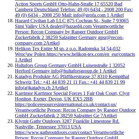
Action Sports GmbH Otto-Hahn-Straße 17 65520 Bad
Camberg Deutschland Telefon: 49 (0) 6434 - 2008 200 Fax:
49 (0) 6434 - 2008 250 Mail: info@grofa.com
1
Artikel
Hazard Civilian Lab LLC 875 Cochran St., Suite 7 93065
Simi Valley USA dealer@hazard4.com Verantwortliche
Person: Recon Company by Ranger Outdoor GmbH
Zuckerfabrik 2 38259 Salzgitter Germany gpsr@recon-
company.com
2
Artikel
Helikon Tex Entire M sp. z o.o. Radomska 34 54-032
Wroc³aw Polen https://www.helikon-tex.com/en_eur/contacts
1
Artikel
Hultafors Group Germany GmbH Luisenstraße 1 32052
Herford Germany info@hultaforsgroup.de
1
Artikel
Katadyn Produkte AG Pfäffikerstrasse 37 8310 Kemptthal
Schweiz Tel.: +41 44 839 21 11 Fax.: +41 44 839 21 99
info(at)katadyn.ch
2
Artikel
Karrimor Karrimor Special Forces 1 Fair Oak Court, Clyst
Honiton, Exeter, Devon, UK EX5 2BB
https://policeresourcesinternational.co.uk/contact-us/
Verantwortliche Person: Recon Company by Ranger Outdoor
GmbH Zuckerfabrik 2 38259 Salzgitter Ge
7
Artikel
Klymit Gathr Outdoors 3287 Franklin Limestone Rd.
Nashville, Tennessee 37013 USA
https://www.gathroutdoors.com/contact Verantwortliche
Person: Recon Company by Ranger Outdoor GmbH