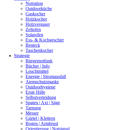
Notration
Outdoorküche
Gaskocher
Holzkocher
Holzvergaser
Zeltofen
Solarofen
Ess- & Kochgeschirr
Besteck
Taschenkocher
Strategie
Bürgernotfunk
Bücher | Info
Leuchtmittel
Energie | Stromausfall
Atemschutzmaske
Outdoorhygiene
Erste Hilfe
Selbstverteidung
Spaten | Axt | Säge
Tarnung
Messer
Gürtel | Klettern
Bogen | Armbrust
Orientierung | Notsignal