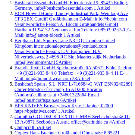
Bushcraft Essentials GmbH, Friedrichstr. 19, 85435 Erding,
Germany, info@bushcraft-essentials.com
1
Artikel
BCB Howell House, Lamby Industrial Park, Wentloog Ave
CF3 2EX Cardiff Großbritannien E-Mail: info@bcbin.com
Verantwortliche Person A. Blöchl Großhandels GmbH
Hartham 11 94152 Neuhaus a. Inn Telefon: 08503 9237-0 E-
Mail: info@anton-bloech
1
Artikel
Berghaus Ltd. Squires Lane N3 2QL Londen United
Kingdom internationaloperations@pentland.com
Verantwortliche Person: L.V. Equipment B.V.
Nijverheidsweg 2 4695 RC Sint Maartensdijk Netherlands
info@lvequipment.nl
5
Artikel
Brandit Textil GmbH Spichernstraße 6A 50672 Köln Telefon:
+49 (0)221-933 844 0 Telefax: +49 (0)221-933 844 11 E-
Mail: info@brandit-wear.com
28
Artikel
Bushcraft Spain , S.L. NRT L-716684-G VAT ESN0240289I
Carrer Mirador d´Encamp 16 AD200 Encamp
(Andorra)calling us at +34601322864 Email
info@bushcraftspain.es
6
Artikel
BPS KNIVES Brovary town Kyiv, Ukraine, 02000
https://bpsknives.com/
1
Artikel
Carinthia GOLDECK TEXTIL GMBH Seebacherstraße 11-
13 A-9871 Seeboden Austria office@carinthia.eu
4
Artikel
Campcraft
5
Artikel
Coptex Hans Buchner Großhandel Ohmstraße 8 85221