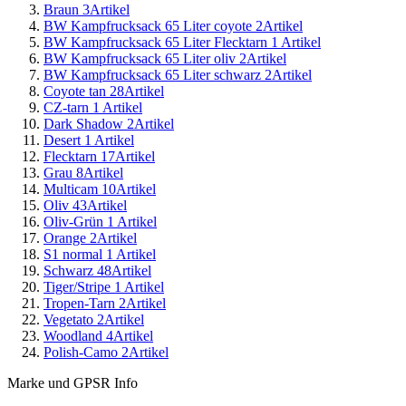
Braun
3
Artikel
BW Kampfrucksack 65 Liter coyote
2
Artikel
BW Kampfrucksack 65 Liter Flecktarn
1
Artikel
BW Kampfrucksack 65 Liter oliv
2
Artikel
BW Kampfrucksack 65 Liter schwarz
2
Artikel
Coyote tan
28
Artikel
CZ-tarn
1
Artikel
Dark Shadow
2
Artikel
Desert
1
Artikel
Flecktarn
17
Artikel
Grau
8
Artikel
Multicam
10
Artikel
Oliv
43
Artikel
Oliv-Grün
1
Artikel
Orange
2
Artikel
S1 normal
1
Artikel
Schwarz
48
Artikel
Tiger/Stripe
1
Artikel
Tropen-Tarn
2
Artikel
Vegetato
2
Artikel
Woodland
4
Artikel
Polish-Camo
2
Artikel
Marke und GPSR Info