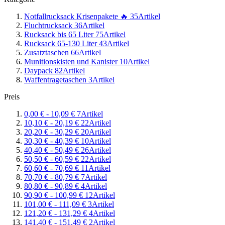
Notfallrucksack Krisenpakete 🔥
35
Artikel
Fluchtrucksack
36
Artikel
Rucksack bis 65 Liter
75
Artikel
Rucksack 65-130 Liter
43
Artikel
Zusatztaschen
66
Artikel
Munitionskisten und Kanister
10
Artikel
Daypack
82
Artikel
Waffentragetaschen
3
Artikel
Preis
0,00 €
-
10,09 €
7
Artikel
10,10 €
-
20,19 €
22
Artikel
20,20 €
-
30,29 €
20
Artikel
30,30 €
-
40,39 €
10
Artikel
40,40 €
-
50,49 €
26
Artikel
50,50 €
-
60,59 €
22
Artikel
60,60 €
-
70,69 €
11
Artikel
70,70 €
-
80,79 €
7
Artikel
80,80 €
-
90,89 €
4
Artikel
90,90 €
-
100,99 €
12
Artikel
101,00 €
-
111,09 €
3
Artikel
121,20 €
-
131,29 €
4
Artikel
141,40 €
-
151,49 €
2
Artikel