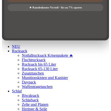
NEU
Rucksack
Notfallrucksack Krisenpakete 🔥
Fluchtrucksack
Rucksack bis 65 Liter
Rucksack 65-130 Liter
Zusatztaschen
Munitionskisten und Kanister
Daypack
Waffentragetaschen
Schlaf
Biwaksack
Schlafsack
Zelte und Planen
Heringe & Seile