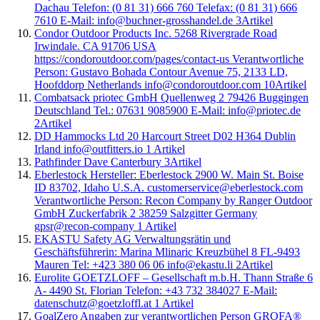
Dachau Telefon: (0 81 31) 666 760 Telefax: (0 81 31) 666
7610 E-Mail: info@buchner-grosshandel.de
3
Artikel
Condor Outdoor Products Inc. 5268 Rivergrade Road
Irwindale. CA 91706 USA
https://condoroutdoor.com/pages/contact-us Verantwortliche
Person: Gustavo Bohada Contour Avenue 75, 2133 LD,
Hoofddorp Netherlands info@condoroutdoor.com
10
Artikel
Combatsack priotec GmbH Quellenweg 2 79426 Buggingen
Deutschland Tel.: 07631 9085900 E-Mail: info@priotec.de
2
Artikel
DD Hammocks Ltd 20 Harcourt Street D02 H364 Dublin
Irland info@outfitters.io
1
Artikel
Pathfinder Dave Canterbury
3
Artikel
Eberlestock Hersteller: Eberlestock 2900 W. Main St. Boise
ID 83702, Idaho U.S.A. customerservice@eberlestock.com
Verantwortliche Person: Recon Company by Ranger Outdoor
GmbH Zuckerfabrik 2 38259 Salzgitter Germany
gpsr@recon-company
1
Artikel
EKASTU Safety AG Verwaltungsrätin und
Geschäftsführerin: Marina Mlinaric Kreuzbühel 8 FL-9493
Mauren Tel: +423 380 06 06 info@ekastu.li
2
Artikel
Eurolite GOETZLOFF – Gesellschaft m.b.H. Thann Straße 6
A- 4490 St. Florian Telefon: +43 732 384027 E-Mail:
datenschutz@goetzloffl.at
1
Artikel
GoalZero Angaben zur verantwortlichen Person GROFA®