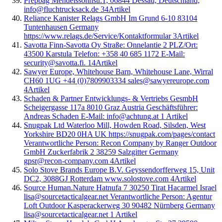
Prepbag Mendelssohnstr.1, 06844 Dessau, Deutschland,
info@fluchtrucksack.de
34
Artikel
Reliance Kanister Relags GmbH Im Grund 6-10 83104
Tuntenhausen Germany
https://www.relags.de/Service/Kontaktformular
3
Artikel
Savotta Finn-Savotta Oy Straße: Onnelantie 2 PLZ/Ort:
43500 Karstula Telefon: +358 40 685 1172 E-Mail:
security@savotta.fi.
14
Artikel
Sawyer Europe, Whitehouse Barn, Whitehouse Lane, Wirral
CH60 1UG +44 (0)7809903334 sales@sawyereurope.com
4
Artikel
Schaden & Partner Entwicklungs- & Vertriebs GesmbH
Scheigergasse 117a 8010 Graz Austria Geschäftsführer:
Andreas Schaden E-Mail: info@achtung.at
1
Artikel
Snugpak Ltd Waterloo Mill, Howden Road, Silsden, West
Yorkshire BD20 0HA UK https://snugpak.com/pages/contact
Verantwortliche Person: Recon Company by Ranger Outdoor
GmbH Zuckerfabrik 2 38259 Salzgitter Germany
gpsr@recon-company.com
4
Artikel
Solo Stove Brands Europe B.V. Geyssendorfferweg 15, Unit
DC2, 3088GJ Rotterdam www.solostove.com
4
Artikel
Source Human.Nature Hatnufa 7 30250 Tirat Hacarmel Israel
lisa@sourcetacticalgear.net Verantwortliche Person: Agentur
Loft Outdoor Kasperackerweg 30 90482 Nürnberg Germany
lisa@sourcetacticalgear.net
1
Artikel