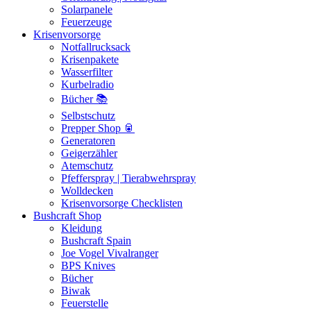
Solarpanele
Feuerzeuge
Krisenvorsorge
Notfallrucksack
Krisenpakete
Wasserfilter
Kurbelradio
Bücher 📚
Selbstschutz
Prepper Shop 🥫
Generatoren
Geigerzähler
Atemschutz
Pfefferspray | Tierabwehrspray
Wolldecken
Krisenvorsorge Checklisten
Bushcraft Shop
Kleidung
Bushcraft Spain
Joe Vogel Vivalranger
BPS Knives
Bücher
Biwak
Feuerstelle