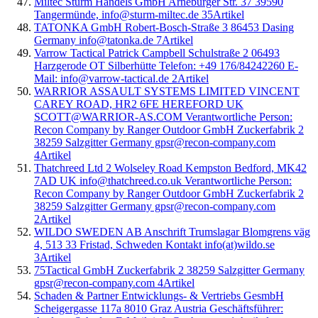
Miltec Sturm Handels GmbH Arneburger Str. 37 39590
Tangermünde, info@sturm-miltec.de
35
Artikel
TATONKA GmbH Robert-Bosch-Straße 3 86453 Dasing
Germany info@tatonka.de
7
Artikel
Varrow Tactical Patrick Campbell Schulstraße 2 06493
Harzgerode OT Silberhütte Telefon: +49 176/84242260 E-
Mail: info@varrow-tactical.de
2
Artikel
WARRIOR ASSAULT SYSTEMS LIMITED VINCENT
CAREY ROAD, HR2 6FE HEREFORD UK
SCOTT@WARRIOR-AS.COM Verantwortliche Person:
Recon Company by Ranger Outdoor GmbH Zuckerfabrik 2
38259 Salzgitter Germany gpsr@recon-company.com
4
Artikel
Thatchreed Ltd 2 Wolseley Road Kempston Bedford, MK42
7AD UK info@thatchreed.co.uk Verantwortliche Person:
Recon Company by Ranger Outdoor GmbH Zuckerfabrik 2
38259 Salzgitter Germany gpsr@recon-company.com
2
Artikel
WILDO SWEDEN AB Anschrift Trumslagar Blomgrens väg
4, 513 33 Fristad, Schweden Kontakt info(at)wildo.se
3
Artikel
75Tactical GmbH Zuckerfabrik 2 38259 Salzgitter Germany
gpsr@recon-company.com
4
Artikel
Schaden & Partner Entwicklungs- & Vertriebs GesmbH
Scheigergasse 117a 8010 Graz Austria Geschäftsführer: