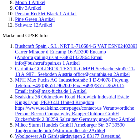
Moon
1
Artikel
Oliv
3
Artikel
Persian Red/Jet Black
1
Artikel
Pine Green
3
Artikel
Schwarz
12
Artikel
Marke und GPSR Info
Bushcraft Spain , S.L. NRT L-716684-G VAT ESN0240289I
Carrer Mirador d´Encamp 16 AD200 Encamp
(Andorra)calling us at +34601322864 Email
info@bushcraftspain.es
1
Artikel
Carinthia GOLDECK TEXTIL GMBH Seebacherstraße 11-
13 A-9871 Seeboden Austria office@carinthia.eu
2
Artikel
MFH Max Fuchs AG Industriestraße 1 D-94078 Freyung
Telefon: +49(0)8551-9620-0 Fax: +49(0)8551-9620-15
Email: info@max-fuchs.de
1
Artikel
Sealskinz 36 Oldmedow Road Hardwick Industrial Estate
Kings Lynn, PE30 4JJ United Kingdom
https://www.sealskinz.com/pages/contact-us Verantwortliche
Person: Recon Company by Ranger Outdoor GmbH
Zuckerfabrik 2 38259 Salzgitter Germany gpsr@rec
2
Artikel
Miltec Sturm Handels GmbH Arneburger Str. 37 39590
Tangermünde, info@sturm-miltec.de
2
Artikel
Woolpower AB Gärdsgårdsvägen 2 83177 Östersund