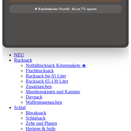
NEU
Rucksack
Notfallrucksack Krisenpakete 🔥
Fluchtrucksack
Rucksack bis 65 Liter
Rucksack 65-130 Liter
Zusatztaschen
Munitionskisten und Kanister
Daypack
Waffentragetaschen
Schlaf
Biwaksack
Schlafsack
Zelte und Planen
Heringe & Seile