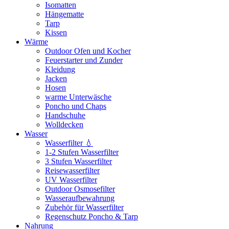
Isomatten
Hängematte
Tarp
Kissen
Wärme
Outdoor Ofen und Kocher
Feuerstarter und Zunder
Kleidung
Jacken
Hosen
warme Unterwäsche
Poncho und Chaps
Handschuhe
Wolldecken
Wasser
Wasserfilter 💧
1-2 Stufen Wasserfilter
3 Stufen Wasserfilter
Reisewasserfilter
UV Wasserfilter
Outdoor Osmosefilter
Wasseraufbewahrung
Zubehör für Wasserfilter
Regenschutz Poncho & Tarp
Nahrung