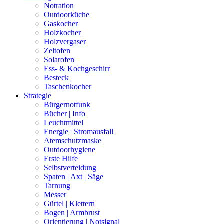
Notration
Outdoorküche
Gaskocher
Holzkocher
Holzvergaser
Zeltofen
Solarofen
Ess- & Kochgeschirr
Besteck
Taschenkocher
Strategie
Bürgernotfunk
Bücher | Info
Leuchtmittel
Energie | Stromausfall
Atemschutzmaske
Outdoorhygiene
Erste Hilfe
Selbstverteidung
Spaten | Axt | Säge
Tarnung
Messer
Gürtel | Klettern
Bogen | Armbrust
Orientierung | Notsignal