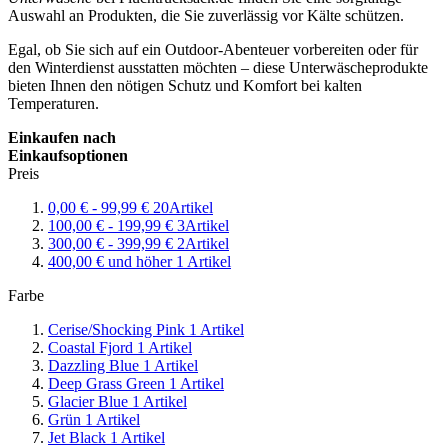
Auswahl an Produkten, die Sie zuverlässig vor Kälte schützen.
Egal, ob Sie sich auf ein Outdoor-Abenteuer vorbereiten oder für
den Winterdienst ausstatten möchten – diese Unterwäscheprodukte
bieten Ihnen den nötigen Schutz und Komfort bei kalten
Temperaturen.
Einkaufen nach
Einkaufsoptionen
Preis
0,00 €
-
99,99 €
20
Artikel
100,00 €
-
199,99 €
3
Artikel
300,00 €
-
399,99 €
2
Artikel
400,00 €
und höher
1
Artikel
Farbe
Cerise/Shocking Pink
1
Artikel
Coastal Fjord
1
Artikel
Dazzling Blue
1
Artikel
Deep Grass Green
1
Artikel
Glacier Blue
1
Artikel
Grün
1
Artikel
Jet Black
1
Artikel