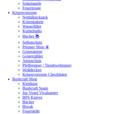
Solarpanele
Feuerzeuge
Krisenvorsorge
Notfallrucksack
Krisenpakete
Wasserfilter
Kurbelradio
Bücher 📚
Selbstschutz
Prepper Shop 🥫
Generatoren
Geigerzähler
Atemschutz
Pfefferspray | Tierabwehrspray
Wolldecken
Krisenvorsorge Checklisten
Bushcraft Shop
Kleidung
Bushcraft Spain
Joe Vogel Vivalranger
BPS Knives
Bücher
Biwak
Feuerstelle