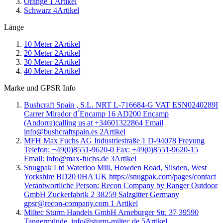
Orange
1
Artikel
Schwarz
4
Artikel
Länge
10 Meter
2
Artikel
20 Meter
2
Artikel
30 Meter
2
Artikel
40 Meter
2
Artikel
Marke und GPSR Info
Bushcraft Spain , S.L. NRT L-716684-G VAT ESN0240289I
Carrer Mirador d´Encamp 16 AD200 Encamp
(Andorra)calling us at +34601322864 Email
info@bushcraftspain.es
2
Artikel
MFH Max Fuchs AG Industriestraße 1 D-94078 Freyung
Telefon: +49(0)8551-9620-0 Fax: +49(0)8551-9620-15
Email: info@max-fuchs.de
3
Artikel
Snugpak Ltd Waterloo Mill, Howden Road, Silsden, West
Yorkshire BD20 0HA UK https://snugpak.com/pages/contact
Verantwortliche Person: Recon Company by Ranger Outdoor
GmbH Zuckerfabrik 2 38259 Salzgitter Germany
gpsr@recon-company.com
1
Artikel
Miltec Sturm Handels GmbH Arneburger Str. 37 39590
Tangermünde, info@sturm-miltec.de
5
Artikel