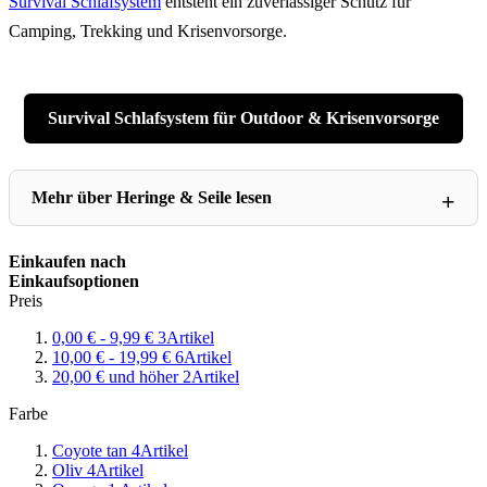
Survival Schlafsystem
entsteht ein zuverlässiger Schutz für
Camping, Trekking und Krisenvorsorge.
Survival Schlafsystem für Outdoor & Krisenvorsorge
Mehr über Heringe & Seile lesen
Einkaufen nach
Einkaufsoptionen
Preis
0,00 €
-
9,99 €
3
Artikel
10,00 €
-
19,99 €
6
Artikel
20,00 €
und höher
2
Artikel
Farbe
Coyote tan
4
Artikel
Oliv
4
Artikel