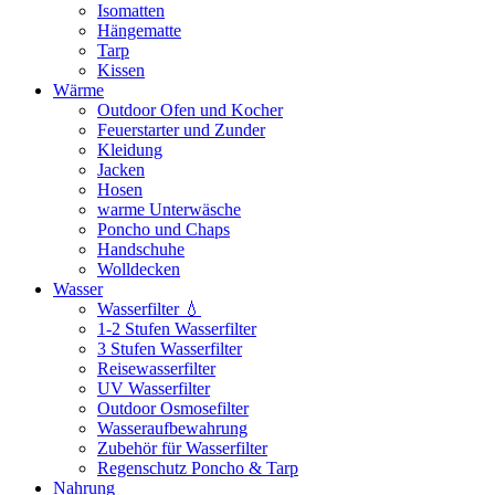
Isomatten
Hängematte
Tarp
Kissen
Wärme
Outdoor Ofen und Kocher
Feuerstarter und Zunder
Kleidung
Jacken
Hosen
warme Unterwäsche
Poncho und Chaps
Handschuhe
Wolldecken
Wasser
Wasserfilter 💧
1-2 Stufen Wasserfilter
3 Stufen Wasserfilter
Reisewasserfilter
UV Wasserfilter
Outdoor Osmosefilter
Wasseraufbewahrung
Zubehör für Wasserfilter
Regenschutz Poncho & Tarp
Nahrung