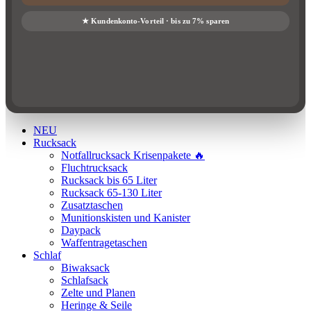
NEU
Rucksack
Notfallrucksack Krisenpakete 🔥
Fluchtrucksack
Rucksack bis 65 Liter
Rucksack 65-130 Liter
Zusatztaschen
Munitionskisten und Kanister
Daypack
Waffentragetaschen
Schlaf
Biwaksack
Schlafsack
Zelte und Planen
Heringe & Seile