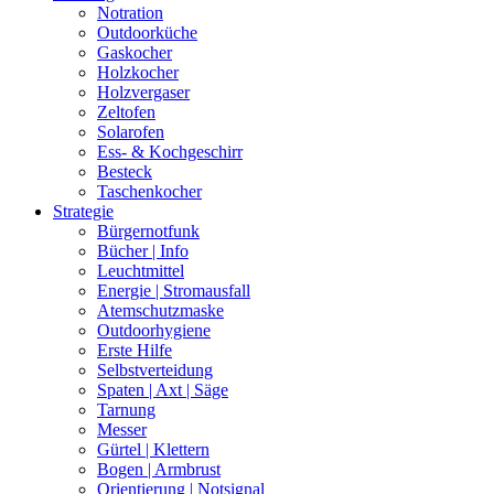
Notration
Outdoorküche
Gaskocher
Holzkocher
Holzvergaser
Zeltofen
Solarofen
Ess- & Kochgeschirr
Besteck
Taschenkocher
Strategie
Bürgernotfunk
Bücher | Info
Leuchtmittel
Energie | Stromausfall
Atemschutzmaske
Outdoorhygiene
Erste Hilfe
Selbstverteidung
Spaten | Axt | Säge
Tarnung
Messer
Gürtel | Klettern
Bogen | Armbrust
Orientierung | Notsignal