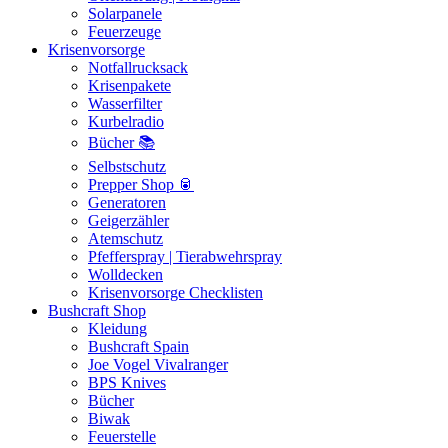
Solarpanele
Feuerzeuge
Krisenvorsorge
Notfallrucksack
Krisenpakete
Wasserfilter
Kurbelradio
Bücher 📚
Selbstschutz
Prepper Shop 🥫
Generatoren
Geigerzähler
Atemschutz
Pfefferspray | Tierabwehrspray
Wolldecken
Krisenvorsorge Checklisten
Bushcraft Shop
Kleidung
Bushcraft Spain
Joe Vogel Vivalranger
BPS Knives
Bücher
Biwak
Feuerstelle