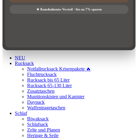
NEU
Rucksack
Notfallrucksack Krisenpakete 🔥
Fluchtrucksack
Rucksack bis 65 Liter
Rucksack 65-130 Liter
Zusatztaschen
Munitionskisten und Kanister
Daypack
Waffentragetaschen
Schlaf
Biwaksack
Schlafsack
Zelte und Planen
Heringe & Seile