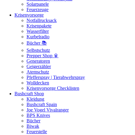
Solarpanele
Feuerzeuge
Krisenvorsorge
Notfallrucksack
Krisenpakete
Wasserfilter
Kurbelradio
Bücher 📚
Selbstschutz
Prepper Shop 🥫
Generatoren
Geigerzähler
Atemschutz
Pfefferspray | Tierabwehrspray
Wolldecken
Krisenvorsorge Checklisten
Bushcraft Shop
Kleidung
Bushcraft Spain
Joe Vogel Vivalranger
BPS Knives
Bücher
Biwak
Feuerstelle