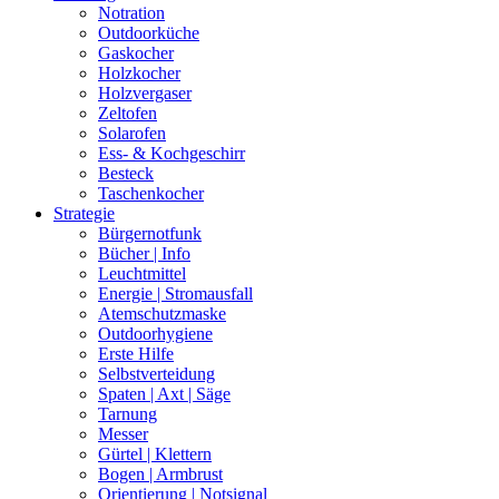
Notration
Outdoorküche
Gaskocher
Holzkocher
Holzvergaser
Zeltofen
Solarofen
Ess- & Kochgeschirr
Besteck
Taschenkocher
Strategie
Bürgernotfunk
Bücher | Info
Leuchtmittel
Energie | Stromausfall
Atemschutzmaske
Outdoorhygiene
Erste Hilfe
Selbstverteidung
Spaten | Axt | Säge
Tarnung
Messer
Gürtel | Klettern
Bogen | Armbrust
Orientierung | Notsignal