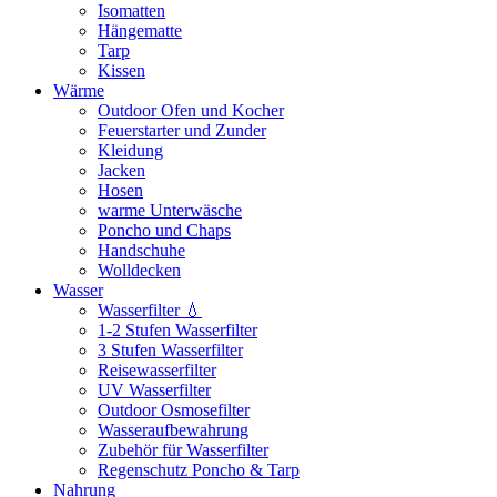
Isomatten
Hängematte
Tarp
Kissen
Wärme
Outdoor Ofen und Kocher
Feuerstarter und Zunder
Kleidung
Jacken
Hosen
warme Unterwäsche
Poncho und Chaps
Handschuhe
Wolldecken
Wasser
Wasserfilter 💧
1-2 Stufen Wasserfilter
3 Stufen Wasserfilter
Reisewasserfilter
UV Wasserfilter
Outdoor Osmosefilter
Wasseraufbewahrung
Zubehör für Wasserfilter
Regenschutz Poncho & Tarp
Nahrung