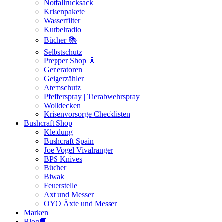
Notfallrucksack
Krisenpakete
Wasserfilter
Kurbelradio
Bücher 📚
Selbstschutz
Prepper Shop 🥫
Generatoren
Geigerzähler
Atemschutz
Pfefferspray | Tierabwehrspray
Wolldecken
Krisenvorsorge Checklisten
Bushcraft Shop
Kleidung
Bushcraft Spain
Joe Vogel Vivalranger
BPS Knives
Bücher
Biwak
Feuerstelle
Axt und Messer
OYO Äxte und Messer
Marken
Blog💬