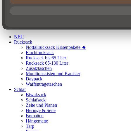
NEU
Rucksack
Notfallrucksack Krisenpakete 🔥
Fluchtrucksack
Rucksack bis 65 Liter
Rucksack 65-130 Liter
Zusatztaschen
Munitionskisten und Kanister
Daypack
Waffentragetaschen
Schlaf
Biwaksack
Schlafsack
Zelte und Planen
Heringe & Seile
Isomatten
Hängematte
Tarp