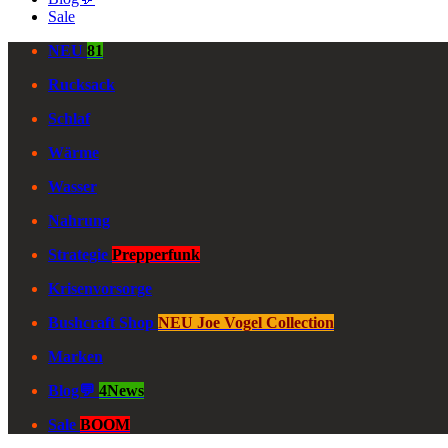
Sale
NEU
81
Rucksack
Schlaf
Wärme
Wasser
Nahrung
Strategie
Prepperfunk
Krisenvorsorge
Bushcraft Shop
NEU Joe Vogel Collection
Marken
Blog💬
4News
Sale
BOOM