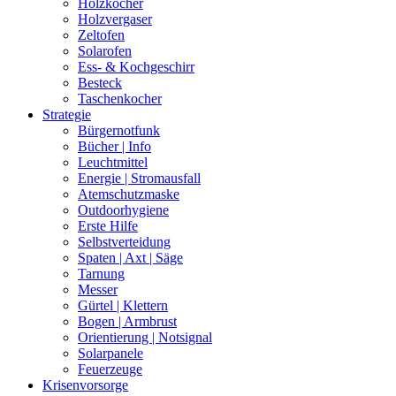
Holzkocher
Holzvergaser
Zeltofen
Solarofen
Ess- & Kochgeschirr
Besteck
Taschenkocher
Strategie
Bürgernotfunk
Bücher | Info
Leuchtmittel
Energie | Stromausfall
Atemschutzmaske
Outdoorhygiene
Erste Hilfe
Selbstverteidung
Spaten | Axt | Säge
Tarnung
Messer
Gürtel | Klettern
Bogen | Armbrust
Orientierung | Notsignal
Solarpanele
Feuerzeuge
Krisenvorsorge