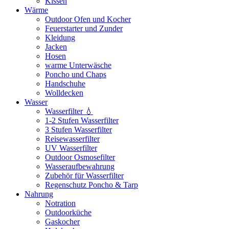
Kissen
Wärme
Outdoor Ofen und Kocher
Feuerstarter und Zunder
Kleidung
Jacken
Hosen
warme Unterwäsche
Poncho und Chaps
Handschuhe
Wolldecken
Wasser
Wasserfilter 💧
1-2 Stufen Wasserfilter
3 Stufen Wasserfilter
Reisewasserfilter
UV Wasserfilter
Outdoor Osmosefilter
Wasseraufbewahrung
Zubehör für Wasserfilter
Regenschutz Poncho & Tarp
Nahrung
Notration
Outdoorküche
Gaskocher