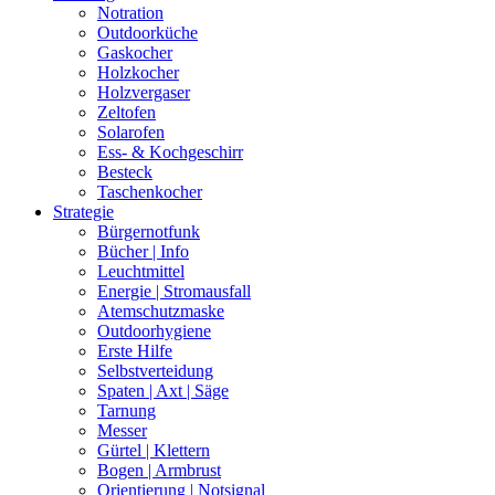
Notration
Outdoorküche
Gaskocher
Holzkocher
Holzvergaser
Zeltofen
Solarofen
Ess- & Kochgeschirr
Besteck
Taschenkocher
Strategie
Bürgernotfunk
Bücher | Info
Leuchtmittel
Energie | Stromausfall
Atemschutzmaske
Outdoorhygiene
Erste Hilfe
Selbstverteidung
Spaten | Axt | Säge
Tarnung
Messer
Gürtel | Klettern
Bogen | Armbrust
Orientierung | Notsignal