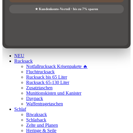
NEU
Rucksack
Notfallrucksack Krisenpakete 🔥
Fluchtrucksack
Rucksack bis 65 Liter
Rucksack 65-130 Liter
Zusatztaschen
Munitionskisten und Kanister
Daypack
Waffentragetaschen
Schlaf
Biwaksack
Schlafsack
Zelte und Planen
Heringe & Seile