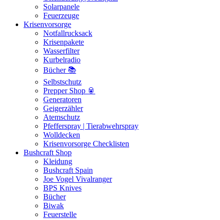
Solarpanele
Feuerzeuge
Krisenvorsorge
Notfallrucksack
Krisenpakete
Wasserfilter
Kurbelradio
Bücher 📚
Selbstschutz
Prepper Shop 🥫
Generatoren
Geigerzähler
Atemschutz
Pfefferspray | Tierabwehrspray
Wolldecken
Krisenvorsorge Checklisten
Bushcraft Shop
Kleidung
Bushcraft Spain
Joe Vogel Vivalranger
BPS Knives
Bücher
Biwak
Feuerstelle