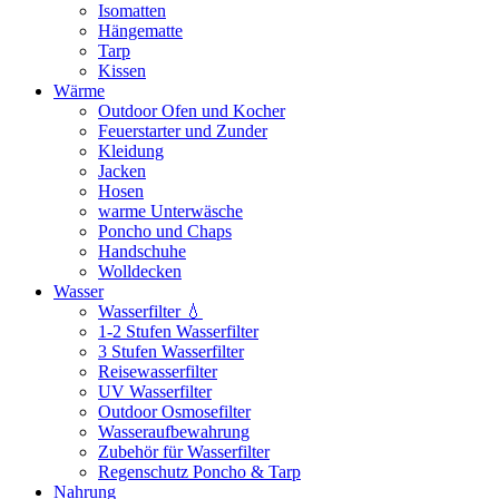
Isomatten
Hängematte
Tarp
Kissen
Wärme
Outdoor Ofen und Kocher
Feuerstarter und Zunder
Kleidung
Jacken
Hosen
warme Unterwäsche
Poncho und Chaps
Handschuhe
Wolldecken
Wasser
Wasserfilter 💧
1-2 Stufen Wasserfilter
3 Stufen Wasserfilter
Reisewasserfilter
UV Wasserfilter
Outdoor Osmosefilter
Wasseraufbewahrung
Zubehör für Wasserfilter
Regenschutz Poncho & Tarp
Nahrung