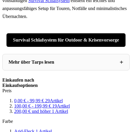
vollständigen
Survival Schlafsystem
entsteht ein leichtes und
anpassungsfähiges Setup für Touren, Notfälle und minimalistisches
Übernachten.
Survival Schlafsystem für Outdoor & Krisenvorsorge
Mehr über Tarps lesen
Einkaufen nach
Einkaufsoptionen
Preis
0,00 €
-
99,99 €
29
Artikel
100,00 €
-
199,99 €
19
Artikel
200,00 €
und höher
1
Artikel
Farbe
Arid-Fleck
1
Artikel