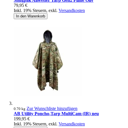
Snugpak Allwetter Tarp Gen2 Plane Oliv
79,95 €
Inkl. 19% Steuern
,
exkl.
Versandkosten
In den Warenkorb
Zur Wunschliste hinzufügen
0.70 kg
AB Utility Poncho-Tarp MultiCam (IR) neu
199,95 €
Inkl. 19% Steuern
,
exkl.
Versandkosten