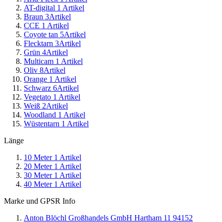
AT-digital
1
Artikel
Braun
3
Artikel
CCE
1
Artikel
Coyote tan
5
Artikel
Flecktarn
3
Artikel
Grün
4
Artikel
Multicam
1
Artikel
Oliv
8
Artikel
Orange
1
Artikel
Schwarz
6
Artikel
Vegetato
1
Artikel
Weiß
2
Artikel
Woodland
1
Artikel
Wüstentarn
1
Artikel
Länge
10 Meter
1
Artikel
20 Meter
1
Artikel
30 Meter
1
Artikel
40 Meter
1
Artikel
Marke und GPSR Info
Anton Blöchl Großhandels GmbH Hartham 11 94152