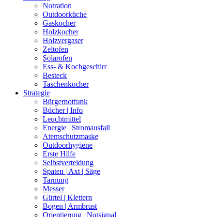
Notration
Outdoorküche
Gaskocher
Holzkocher
Holzvergaser
Zeltofen
Solarofen
Ess- & Kochgeschirr
Besteck
Taschenkocher
Strategie
Bürgernotfunk
Bücher | Info
Leuchtmittel
Energie | Stromausfall
Atemschutzmaske
Outdoorhygiene
Erste Hilfe
Selbstverteidung
Spaten | Axt | Säge
Tarnung
Messer
Gürtel | Klettern
Bogen | Armbrust
Orientierung | Notsignal