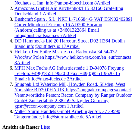
Neuhaus a. Inn, info@anton-bloechl.com
8
Artikel
Amazonas GmbH Am Kirchenhölzl 15 82166 Gräfelfing
Deutschland
1
Artikel
Bushcraft Spain , S.L. NRT L-716684-G VAT ESN0240289I
Carrer Mirador d´Encamp 16 AD200 Encamp
(Andorra)calling us at +34601322864 Email
info@bushcraftspain.es
7
Artikel
DD Hammocks Ltd 20 Harcourt Street D02 H364 Dublin
Irland info@outfitters.io
17
Artikel
Helikon Tex Entire M sp. z o.o. Radomska 34 54-032
Wroc³aw Polen https://www.helikon-tex.com/en_eur/contacts
8
Artikel
MFH Max Fuchs AG Industriestraße 1 D-94078 Freyung
Telefon: +49(0)8551-9620-0 Fax: +49(0)8551-9620-15
Email: info@max-fuchs.de
2
Artikel
Snugpak Ltd Waterloo Mill, Howden Road, Silsden, West
Yorkshire BD20 0HA UK https://snugpak.com/pages/contact
Verantwortliche Person: Recon Company by Ranger Outdoor
GmbH Zuckerfabrik 2 38259 Salzgitter Germany
gpsr@recon-company.com
1
Artikel
Miltec Sturm Handels GmbH Arneburger Str. 37 39590
Tangermünde, info@sturm-miltec.de
5
Artikel
Ansicht als
Raster
Liste