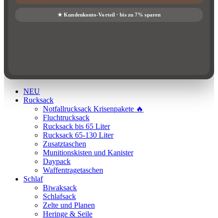
NEU
Rucksack
Notfallrucksack Krisenpakete 🔥
Fluchtrucksack
Rucksack bis 65 Liter
Rucksack 65-130 Liter
Zusatztaschen
Munitionskisten und Kanister
Daypack
Waffentragetaschen
Schlaf
Biwaksack
Schlafsack
Zelte und Planen
Heringe & Seile