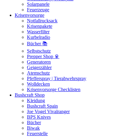
Solarpanele
Feuerzeuge
Krisenvorsorge
Notfallrucksack
Krisenpakete
Wasserfilter
Kurbelradio
Bücher 📚
Selbstschutz
Prepper Shop 🥫
Generatoren
Geigerzähler
Atemschutz
Pfefferspray | Tierabwehrspray
Wolldecken
Krisenvorsorge Checklisten
Bushcraft Shop
Kleidung
Bushcraft Spain
Joe Vogel Vivalranger
BPS Knives
Bücher
Biwak
Feuerstelle