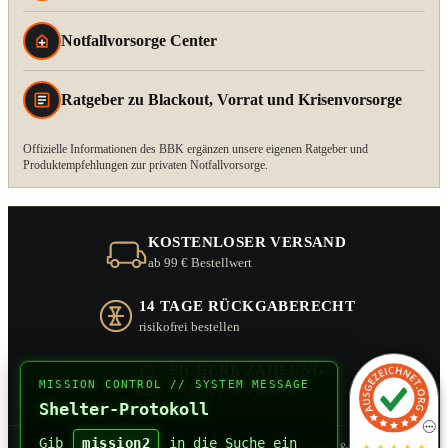
Notfallvorsorge Center
Ratgeber zu Blackout, Vorrat und Krisenvorsorge
Offizielle Informationen des BBK ergänzen unsere eigenen Ratgeber und
Produktempfehlungen zur privaten Notfallvorsorge.
KOSTENLOSER VERSAND
ab 99 € Bestellwert
14 TAGE RÜCKGABERECHT
risikofrei bestellen
SICHERE ZAHLUNG
MISSION CONTROL // SYSTEM MESSAGE
verschlüsselt & geschützt
Shelter-Protokoll
Gib
mission2
in die Suche ein
© 2026
Fluchtrucksack - Prepbag®
· Inhaber Schirmer & Zitzl GbR ·