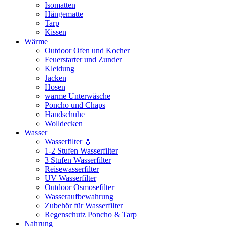
Isomatten
Hängematte
Tarp
Kissen
Wärme
Outdoor Ofen und Kocher
Feuerstarter und Zunder
Kleidung
Jacken
Hosen
warme Unterwäsche
Poncho und Chaps
Handschuhe
Wolldecken
Wasser
Wasserfilter 💧
1-2 Stufen Wasserfilter
3 Stufen Wasserfilter
Reisewasserfilter
UV Wasserfilter
Outdoor Osmosefilter
Wasseraufbewahrung
Zubehör für Wasserfilter
Regenschutz Poncho & Tarp
Nahrung