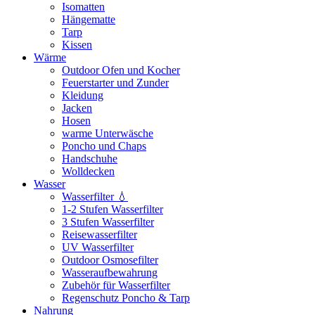
Isomatten
Hängematte
Tarp
Kissen
Wärme
Outdoor Ofen und Kocher
Feuerstarter und Zunder
Kleidung
Jacken
Hosen
warme Unterwäsche
Poncho und Chaps
Handschuhe
Wolldecken
Wasser
Wasserfilter 💧
1-2 Stufen Wasserfilter
3 Stufen Wasserfilter
Reisewasserfilter
UV Wasserfilter
Outdoor Osmosefilter
Wasseraufbewahrung
Zubehör für Wasserfilter
Regenschutz Poncho & Tarp
Nahrung