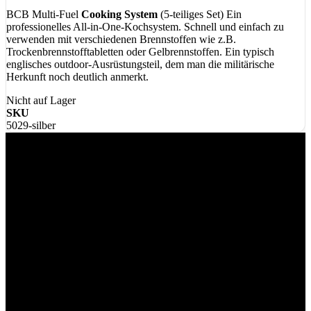
BCB Multi-Fuel
Cooking
System
(5-teiliges Set) Ein
professionelles All-in-One-Kochsystem. Schnell und einfach zu
verwenden mit verschiedenen Brennstoffen wie z.B.
Trockenbrennstofftabletten oder Gelbrennstoffen. Ein typisch
englisches outdoor-Ausrüstungsteil, dem man die militärische
Herkunft noch deutlich anmerkt.
Nicht auf Lager
SKU
5029-silber