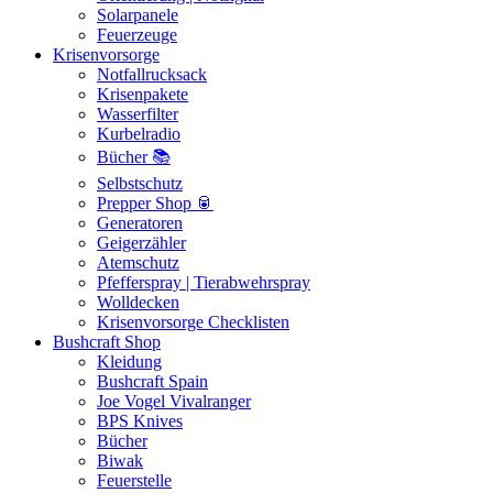
Solarpanele
Feuerzeuge
Krisenvorsorge
Notfallrucksack
Krisenpakete
Wasserfilter
Kurbelradio
Bücher 📚
Selbstschutz
Prepper Shop 🥫
Generatoren
Geigerzähler
Atemschutz
Pfefferspray | Tierabwehrspray
Wolldecken
Krisenvorsorge Checklisten
Bushcraft Shop
Kleidung
Bushcraft Spain
Joe Vogel Vivalranger
BPS Knives
Bücher
Biwak
Feuerstelle