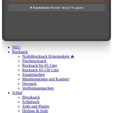
NEU
Rucksack
Notfallrucksack Krisenpakete 🔥
Fluchtrucksack
Rucksack bis 65 Liter
Rucksack 65-130 Liter
Zusatztaschen
Munitionskisten und Kanister
Daypack
Waffentragetaschen
Schlaf
Biwaksack
Schlafsack
Zelte und Planen
Heringe & Seile