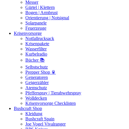
Messer
Gürtel | Klettern
Bogen | Armbrust
Orientierung | Notsignal
Solarpanele
Feuerzeuge
Krisenvorsorge
Notfallrucksack
Krisenpakete
Wasserfilter
Kurbelradio
Bücher 📚
Selbstschutz
Prepper Shop 🥫
Generatoren
Geigerzähler
Atemschutz
Pfefferspray | Tierabwehrspray
Wolldecken
Krisenvorsorge Checklisten
Bushcraft Shop
Kleidung
Bushcraft Spain
Joe Vogel Vivalranger