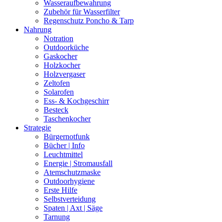
Wasseraufbewahrung
Zubehör für Wasserfilter
Regenschutz Poncho & Tarp
Nahrung
Notration
Outdoorküche
Gaskocher
Holzkocher
Holzvergaser
Zeltofen
Solarofen
Ess- & Kochgeschirr
Besteck
Taschenkocher
Strategie
Bürgernotfunk
Bücher | Info
Leuchtmittel
Energie | Stromausfall
Atemschutzmaske
Outdoorhygiene
Erste Hilfe
Selbstverteidung
Spaten | Axt | Säge
Tarnung