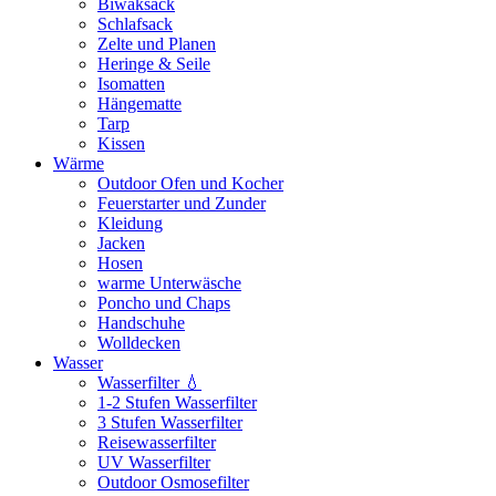
Biwaksack
Schlafsack
Zelte und Planen
Heringe & Seile
Isomatten
Hängematte
Tarp
Kissen
Wärme
Outdoor Ofen und Kocher
Feuerstarter und Zunder
Kleidung
Jacken
Hosen
warme Unterwäsche
Poncho und Chaps
Handschuhe
Wolldecken
Wasser
Wasserfilter 💧
1-2 Stufen Wasserfilter
3 Stufen Wasserfilter
Reisewasserfilter
UV Wasserfilter
Outdoor Osmosefilter