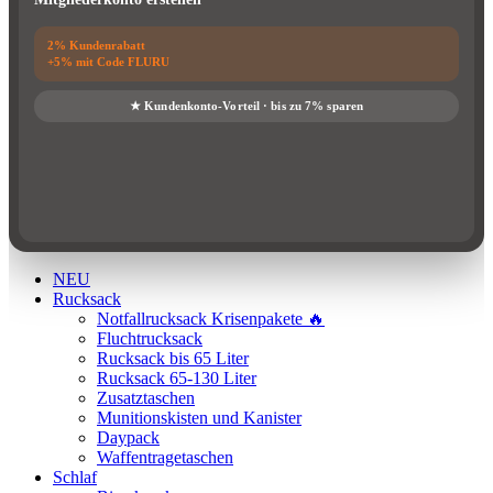
NEU
Rucksack
Notfallrucksack Krisenpakete 🔥
Fluchtrucksack
Rucksack bis 65 Liter
Rucksack 65-130 Liter
Zusatztaschen
Munitionskisten und Kanister
Daypack
Waffentragetaschen
Schlaf