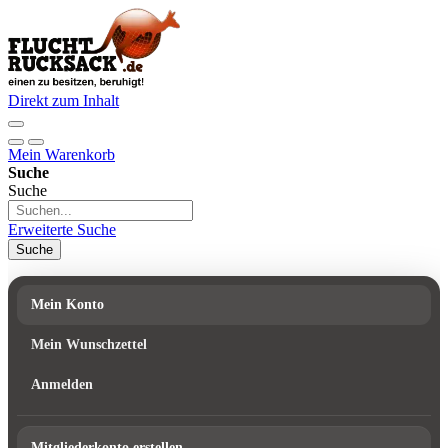
Direkt zum Inhalt
Mein Warenkorb
Suche
Suche
Erweiterte Suche
Suche
Mein Konto
Mein Wunschzettel
Anmelden
Mitgliederkonto erstellen