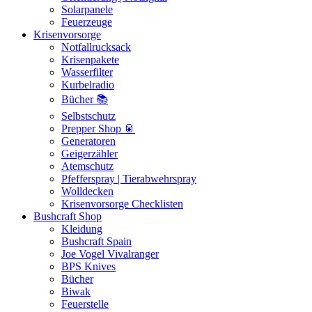
Solarpanele
Feuerzeuge
Krisenvorsorge
Notfallrucksack
Krisenpakete
Wasserfilter
Kurbelradio
Bücher 📚
Selbstschutz
Prepper Shop 🥫
Generatoren
Geigerzähler
Atemschutz
Pfefferspray | Tierabwehrspray
Wolldecken
Krisenvorsorge Checklisten
Bushcraft Shop
Kleidung
Bushcraft Spain
Joe Vogel Vivalranger
BPS Knives
Bücher
Biwak
Feuerstelle