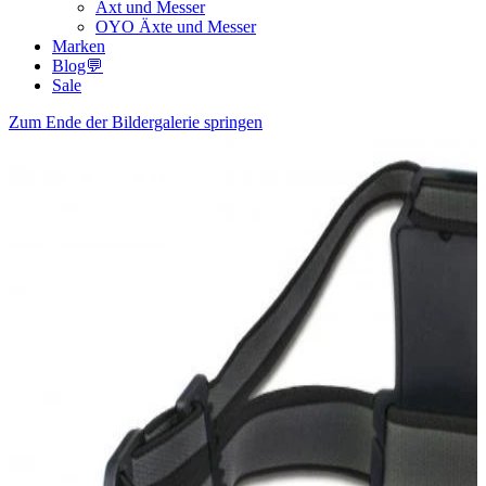
Axt und Messer
OYO Äxte und Messer
Marken
Blog💬
Sale
Zum Ende der Bildergalerie springen