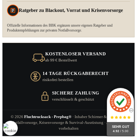
Ratgeber zu Blackout, Vorrat und Krisenvorsorge
Offizielle Informationen des BBK ergänzen unsere eigenen Ratgeber und
Produktempfehlungen zur privaten Notfallvorsorge.
KOSTENLOSER VERSAND
ab 99 € Bestellwert
14 TAGE RÜCKGABERECHT
risikofrei bestellen
SICHERE ZAHLUNG
verschlüsselt & geschützt
© 2026
Fluchtrucksack - Prepbag®
· Inhaber Schirmer & Zitzl GbR ·
Notfallvorsorge, Krisenvorsorge & Survival-Ausrüstung · Alle Rechte
SEHR GUT
vorbehalten
4.92
/ 5.00