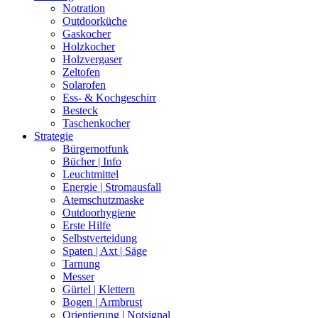
Notration
Outdoorküche
Gaskocher
Holzkocher
Holzvergaser
Zeltofen
Solarofen
Ess- & Kochgeschirr
Besteck
Taschenkocher
Strategie
Bürgernotfunk
Bücher | Info
Leuchtmittel
Energie | Stromausfall
Atemschutzmaske
Outdoorhygiene
Erste Hilfe
Selbstverteidung
Spaten | Axt | Säge
Tarnung
Messer
Gürtel | Klettern
Bogen | Armbrust
Orientierung | Notsignal