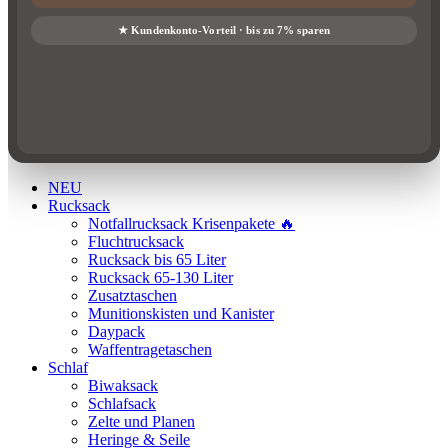
NEU
Rucksack
Notfallrucksack Krisenpakete 🔥
Fluchtrucksack
Rucksack bis 65 Liter
Rucksack 65-130 Liter
Zusatztaschen
Munitionskisten und Kanister
Daypack
Waffentragetaschen
Schlaf
Biwaksack
Schlafsack
Zelte und Planen
Heringe & Seile