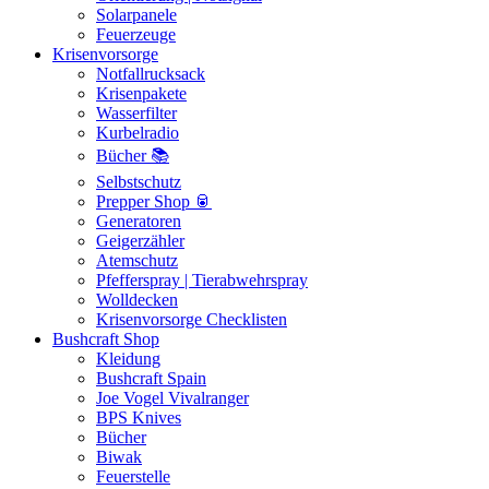
Solarpanele
Feuerzeuge
Krisenvorsorge
Notfallrucksack
Krisenpakete
Wasserfilter
Kurbelradio
Bücher 📚
Selbstschutz
Prepper Shop 🥫
Generatoren
Geigerzähler
Atemschutz
Pfefferspray | Tierabwehrspray
Wolldecken
Krisenvorsorge Checklisten
Bushcraft Shop
Kleidung
Bushcraft Spain
Joe Vogel Vivalranger
BPS Knives
Bücher
Biwak
Feuerstelle