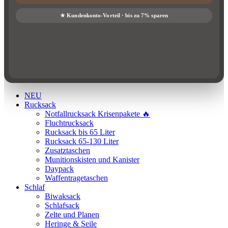
NEU
Rucksack
Notfallrucksack Krisenpakete 🔥
Fluchtrucksack
Rucksack bis 65 Liter
Rucksack 65-130 Liter
Zusatztaschen
Munitionskisten und Kanister
Daypack
Waffentragetaschen
Schlaf
Biwaksack
Schlafsack
Zelte und Planen
Heringe & Seile