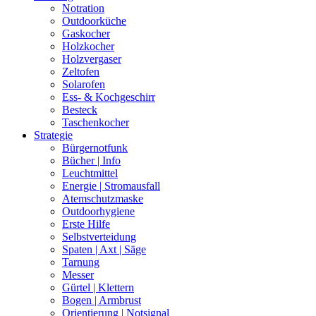
Notration
Outdoorküche
Gaskocher
Holzkocher
Holzvergaser
Zeltofen
Solarofen
Ess- & Kochgeschirr
Besteck
Taschenkocher
Strategie
Bürgernotfunk
Bücher | Info
Leuchtmittel
Energie | Stromausfall
Atemschutzmaske
Outdoorhygiene
Erste Hilfe
Selbstverteidung
Spaten | Axt | Säge
Tarnung
Messer
Gürtel | Klettern
Bogen | Armbrust
Orientierung | Notsignal