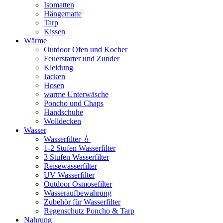
Isomatten
Hängematte
Tarp
Kissen
Wärme
Outdoor Ofen und Kocher
Feuerstarter und Zunder
Kleidung
Jacken
Hosen
warme Unterwäsche
Poncho und Chaps
Handschuhe
Wolldecken
Wasser
Wasserfilter 💧
1-2 Stufen Wasserfilter
3 Stufen Wasserfilter
Reisewasserfilter
UV Wasserfilter
Outdoor Osmosefilter
Wasseraufbewahrung
Zubehör für Wasserfilter
Regenschutz Poncho & Tarp
Nahrung