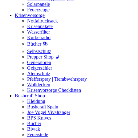
Solarpanele
Feuerzeuge
Krisenvorsorge
Notfallrucksack
Krisenpakete
Wasserfilter
Kurbelradio
Bücher 📚
Selbstschutz
Prepper Shop 🥫
Generatoren
Geigerzähler
Atemschutz
Pfefferspray | Tierabwehrspray
Wolldecken
Krisenvorsorge Checklisten
Bushcraft Shop
Kleidung
Bushcraft Spain
Joe Vogel Vivalranger
BPS Knives
Bücher
Biwak
Feuerstelle