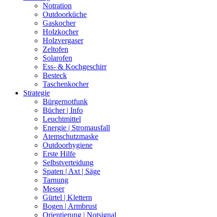
Notration
Outdoorküche
Gaskocher
Holzkocher
Holzvergaser
Zeltofen
Solarofen
Ess- & Kochgeschirr
Besteck
Taschenkocher
Strategie
Bürgernotfunk
Bücher | Info
Leuchtmittel
Energie | Stromausfall
Atemschutzmaske
Outdoorhygiene
Erste Hilfe
Selbstverteidung
Spaten | Axt | Säge
Tarnung
Messer
Gürtel | Klettern
Bogen | Armbrust
Orientierung | Notsignal