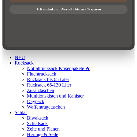
NEU
Rucksack
Notfallrucksack Krisenpakete 🔥
Fluchtrucksack
Rucksack bis 65 Liter
Rucksack 65-130 Liter
Zusatztaschen
Munitionskisten und Kanister
Daypack
Waffentragetaschen
Schlaf
Biwaksack
Schlafsack
Zelte und Planen
Heringe & Seile