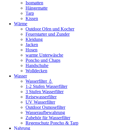
Isomatten
Hängematte
Tarp
Kissen
Wärme
Outdoor Ofen und Kocher
Feuerstarter und Zunder
Kleidung
Jacken
Hosen
warme Unterwäsche
Poncho und Chaps
Handschuhe
Wolldecken
Wasser
Wasserfilter 💧
1-2 Stufen Wasserfilter
3 Stufen Wasserfilter
Reisewasserfilter
UV Wasserfilter
Outdoor Osmosefilter
Wasseraufbewahrung
Zubehör für Wasserfilter
Regenschutz Poncho & Tarp
Nahrung