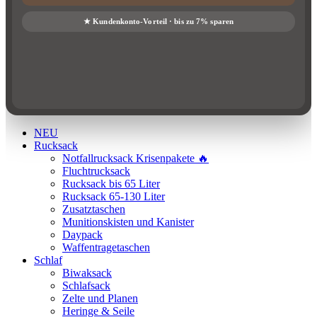
NEU
Rucksack
Notfallrucksack Krisenpakete 🔥
Fluchtrucksack
Rucksack bis 65 Liter
Rucksack 65-130 Liter
Zusatztaschen
Munitionskisten und Kanister
Daypack
Waffentragetaschen
Schlaf
Biwaksack
Schlafsack
Zelte und Planen
Heringe & Seile