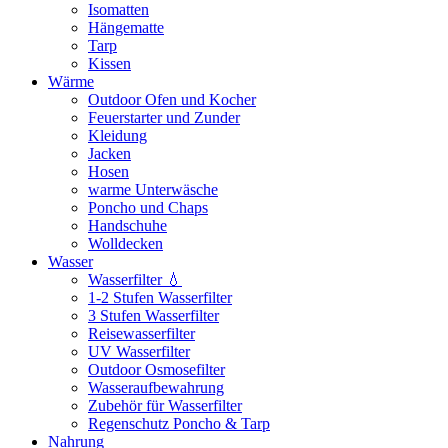
Isomatten
Hängematte
Tarp
Kissen
Wärme
Outdoor Ofen und Kocher
Feuerstarter und Zunder
Kleidung
Jacken
Hosen
warme Unterwäsche
Poncho und Chaps
Handschuhe
Wolldecken
Wasser
Wasserfilter 💧
1-2 Stufen Wasserfilter
3 Stufen Wasserfilter
Reisewasserfilter
UV Wasserfilter
Outdoor Osmosefilter
Wasseraufbewahrung
Zubehör für Wasserfilter
Regenschutz Poncho & Tarp
Nahrung