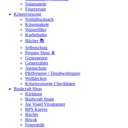
Solarpanele
Feuerzeuge
Krisenvorsorge
Notfallrucksack
Krisenpakete
Wasserfilter
Kurbelradio
Bücher 📚
Selbstschutz
Prepper Shop 🥫
Generatoren
Geigerzähler
Atemschutz
Pfefferspray | Tierabwehrspray
Wolldecken
Krisenvorsorge Checklisten
Bushcraft Shop
Kleidung
Bushcraft Spain
Joe Vogel Vivalranger
BPS Knives
Bücher
Biwak
Feuerstelle