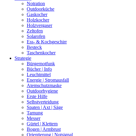
Notration
Outdoorküche
Gaskocher
Holzkocher
Holzvergaser
Zeltofen
Solarofen
Ess- & Kochgeschirr
Besteck
Taschenkocher
Strategie
Bürgernotfunk
Bücher | Info
Leuchtmittel
Energie | Stromausfall
Atemschutzmaske
Outdoorhygiene
Erste Hilfe
Selbstverteidung
Spaten | Axt | Säge
Tarnung
Messer
Gürtel | Klettern
Bogen | Armbrust
Orientierung | Notsignal