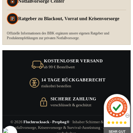
Notfallvorsorge Center
Ratgeber zu Blackout, Vorrat und Krisenvorsorge
Offizielle Informationen des BBK ergänzen unsere eigenen Ratgeber und
Produktempfehlungen zur privaten Notfallvorsorge.
KOSTENLOSER VERSAND
ab 99 € Bestellwert
14 TAGE RÜCKGABERECHT
risikofrei bestellen
SICHERE ZAHLUNG
verschlüsselt & geschützt
© 2026
Fluchtrucksack - Prepbag®
· Inhaber Schirmer & Zitzl GbR ·
Notfallvorsorge, Krisenvorsorge & Survival-Ausrüstung · Alle Rechte
SEHR GUT