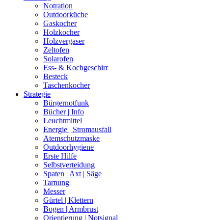
Notration
Outdoorküche
Gaskocher
Holzkocher
Holzvergaser
Zeltofen
Solarofen
Ess- & Kochgeschirr
Besteck
Taschenkocher
Strategie
Bürgernotfunk
Bücher | Info
Leuchtmittel
Energie | Stromausfall
Atemschutzmaske
Outdoorhygiene
Erste Hilfe
Selbstverteidung
Spaten | Axt | Säge
Tarnung
Messer
Gürtel | Klettern
Bogen | Armbrust
Orientierung | Notsignal