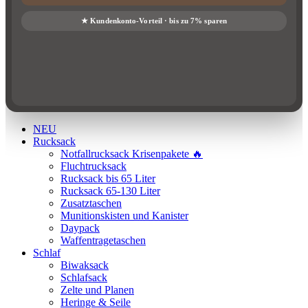
NEU
Rucksack
Notfallrucksack Krisenpakete 🔥
Fluchtrucksack
Rucksack bis 65 Liter
Rucksack 65-130 Liter
Zusatztaschen
Munitionskisten und Kanister
Daypack
Waffentragetaschen
Schlaf
Biwaksack
Schlafsack
Zelte und Planen
Heringe & Seile