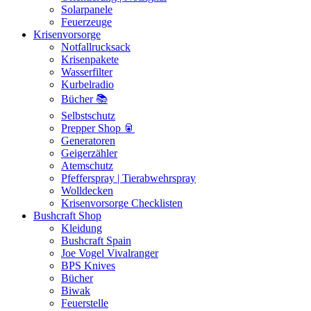
Solarpanele
Feuerzeuge
Krisenvorsorge
Notfallrucksack
Krisenpakete
Wasserfilter
Kurbelradio
Bücher 📚
Selbstschutz
Prepper Shop 🥫
Generatoren
Geigerzähler
Atemschutz
Pfefferspray | Tierabwehrspray
Wolldecken
Krisenvorsorge Checklisten
Bushcraft Shop
Kleidung
Bushcraft Spain
Joe Vogel Vivalranger
BPS Knives
Bücher
Biwak
Feuerstelle