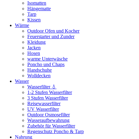
Isomatten
Hängematte
Tarp
Kissen
Wärme
Outdoor Ofen und Kocher
Feuerstarter und Zunder
Kleidung
Jacken
Hosen
warme Unterwäsche
Poncho und Chaps
Handschuhe
Wolldecken
Wasser
Wasserfilter 💧
1-2 Stufen Wasserfilter
3 Stufen Wasserfilter
Reisewasserfilter
UV Wasserfilter
Outdoor Osmosefilter
Wasseraufbewahrung
Zubehör für Wasserfilter
Regenschutz Poncho & Tarp
Nahrung