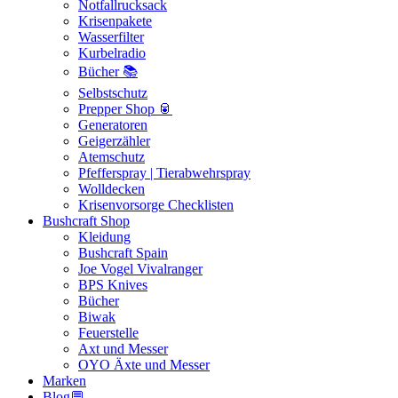
Notfallrucksack
Krisenpakete
Wasserfilter
Kurbelradio
Bücher 📚
Selbstschutz
Prepper Shop 🥫
Generatoren
Geigerzähler
Atemschutz
Pfefferspray | Tierabwehrspray
Wolldecken
Krisenvorsorge Checklisten
Bushcraft Shop
Kleidung
Bushcraft Spain
Joe Vogel Vivalranger
BPS Knives
Bücher
Biwak
Feuerstelle
Axt und Messer
OYO Äxte und Messer
Marken
Blog💬