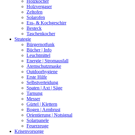
Holzkocher
Holzvergaser
Zeltofen
Solarofen
Ess- & Kochgeschirr
Besteck
Taschenkocher
Strategie
Bürgernotfunk
Bücher | Info
Leuchtmittel
Energie | Stromausfall
Atemschutzmaske
Outdoorhygiene
Erste Hilfe
Selbstverteidung
Spaten | Axt | Säge
Tarnung
Messer
Gürtel | Klettern
Bogen | Armbrust
Orientierung | Notsignal
Solarpanele
Feuerzeuge
Krisenvorsorge