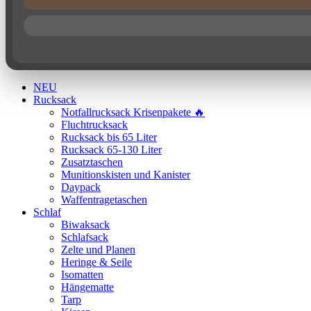
NEU
Rucksack
Notfallrucksack Krisenpakete 🔥
Fluchtrucksack
Rucksack bis 65 Liter
Rucksack 65-130 Liter
Zusatztaschen
Munitionskisten und Kanister
Daypack
Waffentragetaschen
Schlaf
Biwaksack
Schlafsack
Zelte und Planen
Heringe & Seile
Isomatten
Hängematte
Tarp