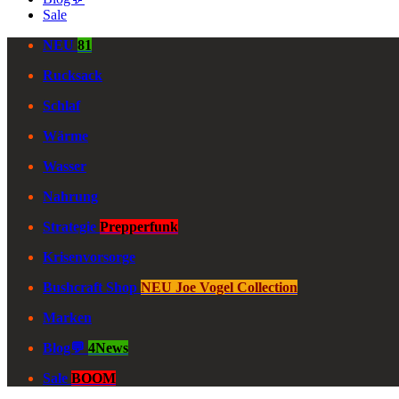
Sale
NEU
81
Rucksack
Schlaf
Wärme
Wasser
Nahrung
Strategie
Prepperfunk
Krisenvorsorge
Bushcraft Shop
NEU Joe Vogel Collection
Marken
Blog💬
4News
Sale
BOOM