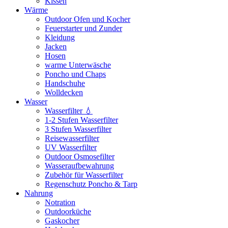
Kissen
Wärme
Outdoor Ofen und Kocher
Feuerstarter und Zunder
Kleidung
Jacken
Hosen
warme Unterwäsche
Poncho und Chaps
Handschuhe
Wolldecken
Wasser
Wasserfilter 💧
1-2 Stufen Wasserfilter
3 Stufen Wasserfilter
Reisewasserfilter
UV Wasserfilter
Outdoor Osmosefilter
Wasseraufbewahrung
Zubehör für Wasserfilter
Regenschutz Poncho & Tarp
Nahrung
Notration
Outdoorküche
Gaskocher