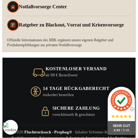
Notfallvorsorge Center
Ratgeber zu Blackout, Vorrat und Krisenvorsorge
Offizielle Informationen des BBK ergänzen unsere eigenen Ratgeber und
Produktempfehlungen zur privaten Notfallvorsorge.
KOSTENLOSER VERSAND
ab 99 € Bestellwert
14 TAGE RÜCKGABERECHT
risikofrei bestellen
SICHERE ZAHLUNG
verschlüsselt & geschützt
SEHR GUT
4.92
/ 5.00
© 2026
Fluchtrucksack - Prepbag®
· Inhaber Schirmer & Zitzl GbR ·
Notfallvorsorge, Krisenvorsorge & Survival-Ausrüstung · Alle Rechte