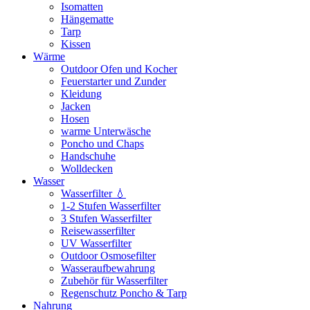
Isomatten
Hängematte
Tarp
Kissen
Wärme
Outdoor Ofen und Kocher
Feuerstarter und Zunder
Kleidung
Jacken
Hosen
warme Unterwäsche
Poncho und Chaps
Handschuhe
Wolldecken
Wasser
Wasserfilter 💧
1-2 Stufen Wasserfilter
3 Stufen Wasserfilter
Reisewasserfilter
UV Wasserfilter
Outdoor Osmosefilter
Wasseraufbewahrung
Zubehör für Wasserfilter
Regenschutz Poncho & Tarp
Nahrung