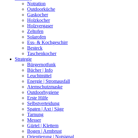
Notration
Outdoorküche
Gaskocher
Holzkocher
Holzvergaser
Zeltofen
Solarofen
Ess- & Kochgeschirr
Besteck
Taschenkocher
Strategie
Bürgernotfunk
Bücher | Info
Leuchtmittel
Energie | Stromausfall
Atemschutzmaske
Outdoorhygiene
Erste Hilfe
Selbstverteidung
Spaten | Axt | Säge
Tarnung
Messer
Gürtel | Klettern
Bogen | Armbrust
Orientierung | Notsignal