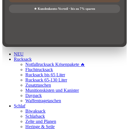
NEU
Rucksack
Notfallrucksack Krisenpakete 🔥
Fluchtrucksack
Rucksack bis 65 Liter
Rucksack 65-130 Liter
Zusatztaschen
Munitionskisten und Kanister
Daypack
Waffentragetaschen
Schlaf
Biwaksack
Schlafsack
Zelte und Planen
Heringe & Seile