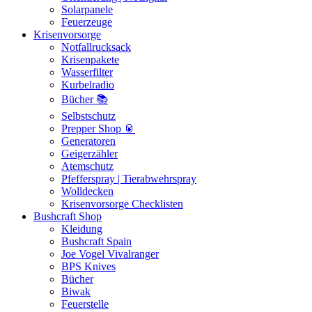
Solarpanele
Feuerzeuge
Krisenvorsorge
Notfallrucksack
Krisenpakete
Wasserfilter
Kurbelradio
Bücher 📚
Selbstschutz
Prepper Shop 🥫
Generatoren
Geigerzähler
Atemschutz
Pfefferspray | Tierabwehrspray
Wolldecken
Krisenvorsorge Checklisten
Bushcraft Shop
Kleidung
Bushcraft Spain
Joe Vogel Vivalranger
BPS Knives
Bücher
Biwak
Feuerstelle