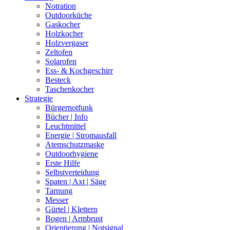
Notration
Outdoorküche
Gaskocher
Holzkocher
Holzvergaser
Zeltofen
Solarofen
Ess- & Kochgeschirr
Besteck
Taschenkocher
Strategie
Bürgernotfunk
Bücher | Info
Leuchtmittel
Energie | Stromausfall
Atemschutzmaske
Outdoorhygiene
Erste Hilfe
Selbstverteidung
Spaten | Axt | Säge
Tarnung
Messer
Gürtel | Klettern
Bogen | Armbrust
Orientierung | Notsignal