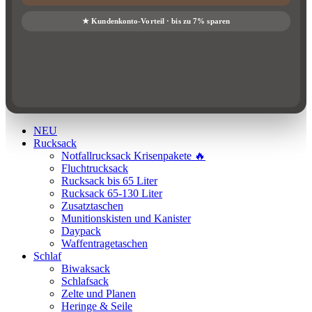
NEU
Rucksack
Notfallrucksack Krisenpakete 🔥
Fluchtrucksack
Rucksack bis 65 Liter
Rucksack 65-130 Liter
Zusatztaschen
Munitionskisten und Kanister
Daypack
Waffentragetaschen
Schlaf
Biwaksack
Schlafsack
Zelte und Planen
Heringe & Seile