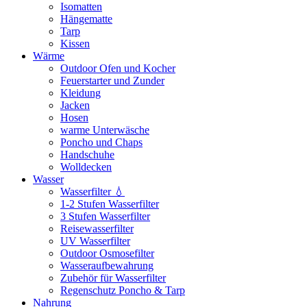
Isomatten
Hängematte
Tarp
Kissen
Wärme
Outdoor Ofen und Kocher
Feuerstarter und Zunder
Kleidung
Jacken
Hosen
warme Unterwäsche
Poncho und Chaps
Handschuhe
Wolldecken
Wasser
Wasserfilter 💧
1-2 Stufen Wasserfilter
3 Stufen Wasserfilter
Reisewasserfilter
UV Wasserfilter
Outdoor Osmosefilter
Wasseraufbewahrung
Zubehör für Wasserfilter
Regenschutz Poncho & Tarp
Nahrung