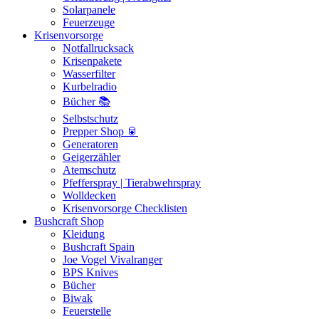
Solarpanele
Feuerzeuge
Krisenvorsorge
Notfallrucksack
Krisenpakete
Wasserfilter
Kurbelradio
Bücher 📚
Selbstschutz
Prepper Shop 🥫
Generatoren
Geigerzähler
Atemschutz
Pfefferspray | Tierabwehrspray
Wolldecken
Krisenvorsorge Checklisten
Bushcraft Shop
Kleidung
Bushcraft Spain
Joe Vogel Vivalranger
BPS Knives
Bücher
Biwak
Feuerstelle