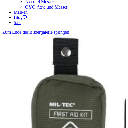
Axt und Messer
OYO Äxte und Messer
Marken
Blog💬
Sale
Zum Ende der Bildergalerie springen