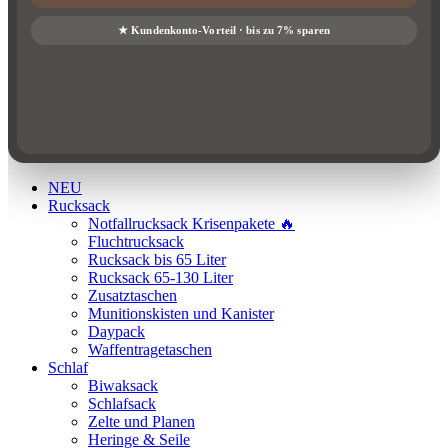
NEU
Rucksack
Notfallrucksack Krisenpakete 🔥
Fluchtrucksack
Rucksack bis 65 Liter
Rucksack 65-130 Liter
Zusatztaschen
Munitionskisten und Kanister
Daypack
Waffentragetaschen
Schlaf
Biwaksack
Schlafsack
Zelte und Planen
Heringe & Seile