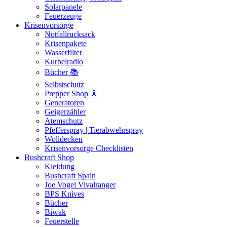
Solarpanele
Feuerzeuge
Krisenvorsorge
Notfallrucksack
Krisenpakete
Wasserfilter
Kurbelradio
Bücher 📚
Selbstschutz
Prepper Shop 🥫
Generatoren
Geigerzähler
Atemschutz
Pfefferspray | Tierabwehrspray
Wolldecken
Krisenvorsorge Checklisten
Bushcraft Shop
Kleidung
Bushcraft Spain
Joe Vogel Vivalranger
BPS Knives
Bücher
Biwak
Feuerstelle