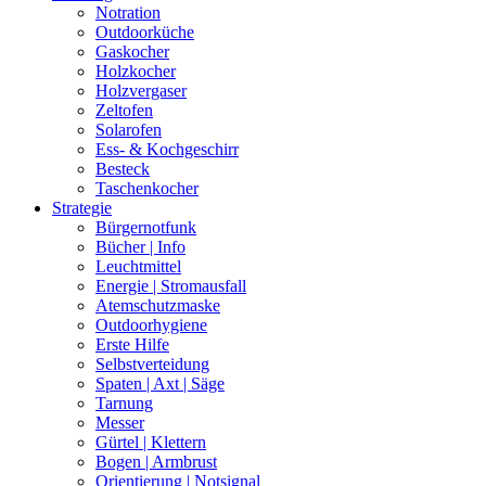
Notration
Outdoorküche
Gaskocher
Holzkocher
Holzvergaser
Zeltofen
Solarofen
Ess- & Kochgeschirr
Besteck
Taschenkocher
Strategie
Bürgernotfunk
Bücher | Info
Leuchtmittel
Energie | Stromausfall
Atemschutzmaske
Outdoorhygiene
Erste Hilfe
Selbstverteidung
Spaten | Axt | Säge
Tarnung
Messer
Gürtel | Klettern
Bogen | Armbrust
Orientierung | Notsignal