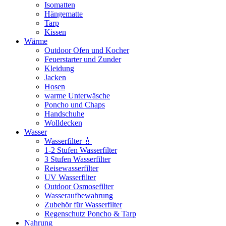
Isomatten
Hängematte
Tarp
Kissen
Wärme
Outdoor Ofen und Kocher
Feuerstarter und Zunder
Kleidung
Jacken
Hosen
warme Unterwäsche
Poncho und Chaps
Handschuhe
Wolldecken
Wasser
Wasserfilter 💧
1-2 Stufen Wasserfilter
3 Stufen Wasserfilter
Reisewasserfilter
UV Wasserfilter
Outdoor Osmosefilter
Wasseraufbewahrung
Zubehör für Wasserfilter
Regenschutz Poncho & Tarp
Nahrung