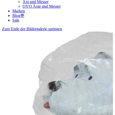
Axt und Messer
OYO Äxte und Messer
Marken
Blog💬
Sale
Zum Ende der Bildergalerie springen