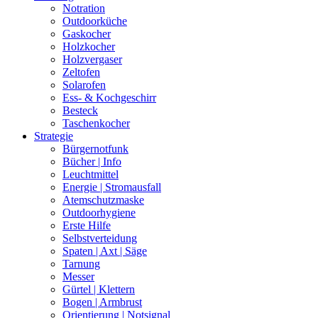
Notration
Outdoorküche
Gaskocher
Holzkocher
Holzvergaser
Zeltofen
Solarofen
Ess- & Kochgeschirr
Besteck
Taschenkocher
Strategie
Bürgernotfunk
Bücher | Info
Leuchtmittel
Energie | Stromausfall
Atemschutzmaske
Outdoorhygiene
Erste Hilfe
Selbstverteidung
Spaten | Axt | Säge
Tarnung
Messer
Gürtel | Klettern
Bogen | Armbrust
Orientierung | Notsignal