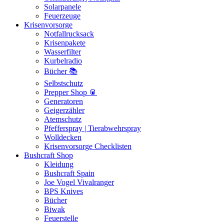
Solarpanele
Feuerzeuge
Krisenvorsorge
Notfallrucksack
Krisenpakete
Wasserfilter
Kurbelradio
Bücher 📚
Selbstschutz
Prepper Shop 🥫
Generatoren
Geigerzähler
Atemschutz
Pfefferspray | Tierabwehrspray
Wolldecken
Krisenvorsorge Checklisten
Bushcraft Shop
Kleidung
Bushcraft Spain
Joe Vogel Vivalranger
BPS Knives
Bücher
Biwak
Feuerstelle