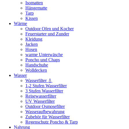
Isomatten
Hängematte
Tarp
Kissen
Wärme
Outdoor Ofen und Kocher
Feuerstarter und Zunder
Kleidung
Jacken
Hosen
warme Unterwäsche
Poncho und Chaps
Handschuhe
Wolldecken
Wasser
Wasserfilter 💧
1-2 Stufen Wasserfilter
3 Stufen Wasserfilter
Reisewasserfilter
UV Wasserfilter
Outdoor Osmosefilter
Wasseraufbewahrung
Zubehör für Wasserfilter
Regenschutz Poncho & Tarp
Nahrung