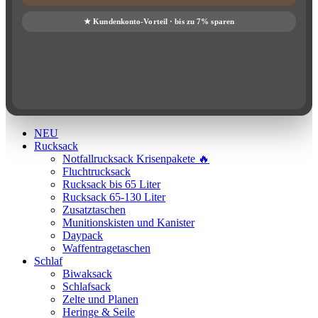
NEU
Rucksack
Notfallrucksack Krisenpakete 🔥
Fluchtrucksack
Rucksack bis 65 Liter
Rucksack 65-130 Liter
Zusatztaschen
Munitionskisten und Kanister
Daypack
Waffentragetaschen
Schlaf
Biwaksack
Schlafsack
Zelte und Planen
Heringe & Seile