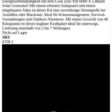
Energieselbstständigkeit mit dem Goal Zero Yeti 6000 X Lithium
Solar Generator! Mit einem robusten Solarpanel und einem
eingebauten Akku ist dieses Kit eine zuverlässige Stromquelle bei
Ausfällen oder Blackouts. Ideal für Krisenmanagement, Survival-
Ausstattungen und Outdoor-Abenteuer. Mit einem Gewicht von 48
Kilogramm ist dieses tragbare Kraftpaket ideal für unterwegs.
Lieferung innerhalb von 2 bis 7 Werktagen.
Nicht auf Lager
SKU
6358-1