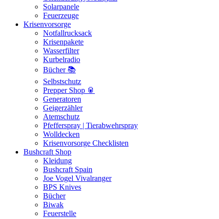
Solarpanele
Feuerzeuge
Krisenvorsorge
Notfallrucksack
Krisenpakete
Wasserfilter
Kurbelradio
Bücher 📚
Selbstschutz
Prepper Shop 🥫
Generatoren
Geigerzähler
Atemschutz
Pfefferspray | Tierabwehrspray
Wolldecken
Krisenvorsorge Checklisten
Bushcraft Shop
Kleidung
Bushcraft Spain
Joe Vogel Vivalranger
BPS Knives
Bücher
Biwak
Feuerstelle