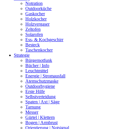
Notration
Outdoorküche
Gaskocher
Holzkocher
Holzvergaser
Zeltofen
Solarofen
Ess- & Kochgeschirr
Besteck
Taschenkocher
Strategie
Bürgernotfunk
Bücher | Info
Leuchtmittel
Energie | Stromausfall
Atemschutzmaske
Outdoorhygiene
Erste Hilfe
Selbstverteidung
Spaten | Axt | Säge
Tarnung
Messer
Gürtel | Klettern
Bogen | Armbrust
Orientierung | Notsignal