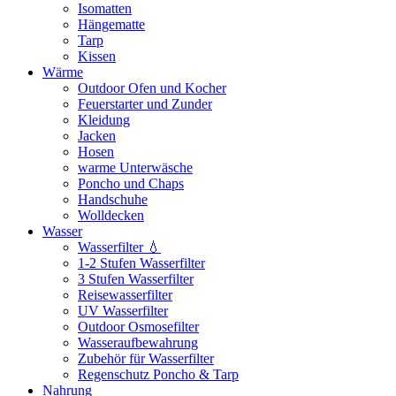
Isomatten
Hängematte
Tarp
Kissen
Wärme
Outdoor Ofen und Kocher
Feuerstarter und Zunder
Kleidung
Jacken
Hosen
warme Unterwäsche
Poncho und Chaps
Handschuhe
Wolldecken
Wasser
Wasserfilter 💧
1-2 Stufen Wasserfilter
3 Stufen Wasserfilter
Reisewasserfilter
UV Wasserfilter
Outdoor Osmosefilter
Wasseraufbewahrung
Zubehör für Wasserfilter
Regenschutz Poncho & Tarp
Nahrung