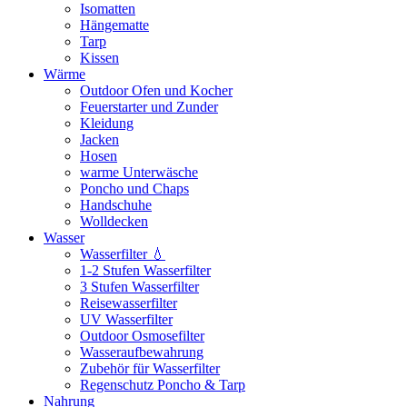
Isomatten
Hängematte
Tarp
Kissen
Wärme
Outdoor Ofen und Kocher
Feuerstarter und Zunder
Kleidung
Jacken
Hosen
warme Unterwäsche
Poncho und Chaps
Handschuhe
Wolldecken
Wasser
Wasserfilter 💧
1-2 Stufen Wasserfilter
3 Stufen Wasserfilter
Reisewasserfilter
UV Wasserfilter
Outdoor Osmosefilter
Wasseraufbewahrung
Zubehör für Wasserfilter
Regenschutz Poncho & Tarp
Nahrung