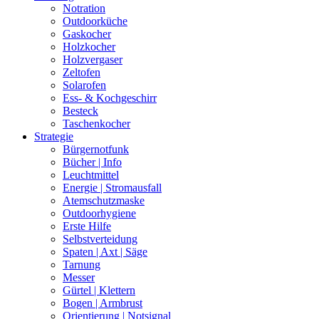
Notration
Outdoorküche
Gaskocher
Holzkocher
Holzvergaser
Zeltofen
Solarofen
Ess- & Kochgeschirr
Besteck
Taschenkocher
Strategie
Bürgernotfunk
Bücher | Info
Leuchtmittel
Energie | Stromausfall
Atemschutzmaske
Outdoorhygiene
Erste Hilfe
Selbstverteidung
Spaten | Axt | Säge
Tarnung
Messer
Gürtel | Klettern
Bogen | Armbrust
Orientierung | Notsignal