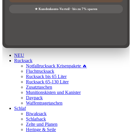
NEU
Rucksack
Notfallrucksack Krisenpakete 🔥
Fluchtrucksack
Rucksack bis 65 Liter
Rucksack 65-130 Liter
Zusatztaschen
Munitionskisten und Kanister
Daypack
Waffentragetaschen
Schlaf
Biwaksack
Schlafsack
Zelte und Planen
Heringe & Seile