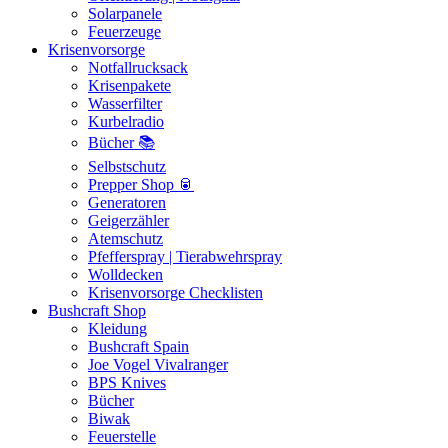
Solarpanele
Feuerzeuge
Krisenvorsorge
Notfallrucksack
Krisenpakete
Wasserfilter
Kurbelradio
Bücher 📚
Selbstschutz
Prepper Shop 🥫
Generatoren
Geigerzähler
Atemschutz
Pfefferspray | Tierabwehrspray
Wolldecken
Krisenvorsorge Checklisten
Bushcraft Shop
Kleidung
Bushcraft Spain
Joe Vogel Vivalranger
BPS Knives
Bücher
Biwak
Feuerstelle