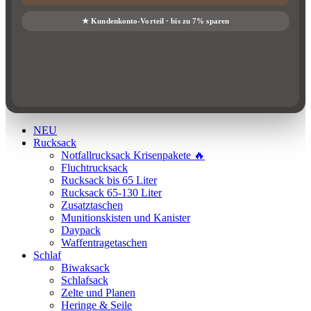
NEU
Rucksack
Notfallrucksack Krisenpakete 🔥
Fluchtrucksack
Rucksack bis 65 Liter
Rucksack 65-130 Liter
Zusatztaschen
Munitionskisten und Kanister
Daypack
Waffentragetaschen
Schlaf
Biwaksack
Schlafsack
Zelte und Planen
Heringe & Seile