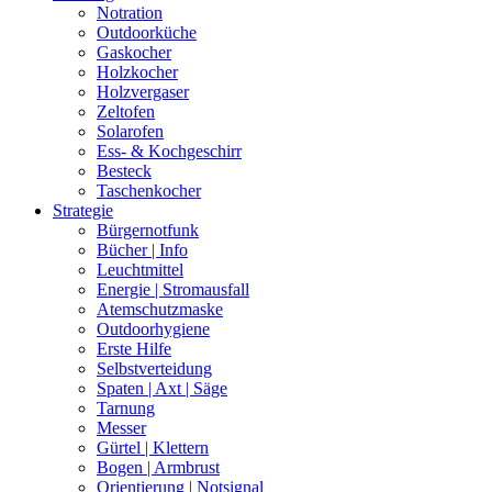
Notration
Outdoorküche
Gaskocher
Holzkocher
Holzvergaser
Zeltofen
Solarofen
Ess- & Kochgeschirr
Besteck
Taschenkocher
Strategie
Bürgernotfunk
Bücher | Info
Leuchtmittel
Energie | Stromausfall
Atemschutzmaske
Outdoorhygiene
Erste Hilfe
Selbstverteidung
Spaten | Axt | Säge
Tarnung
Messer
Gürtel | Klettern
Bogen | Armbrust
Orientierung | Notsignal