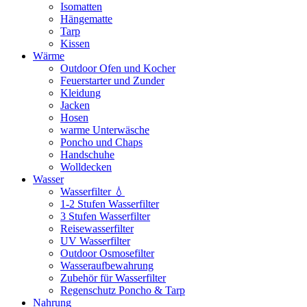
Isomatten
Hängematte
Tarp
Kissen
Wärme
Outdoor Ofen und Kocher
Feuerstarter und Zunder
Kleidung
Jacken
Hosen
warme Unterwäsche
Poncho und Chaps
Handschuhe
Wolldecken
Wasser
Wasserfilter 💧
1-2 Stufen Wasserfilter
3 Stufen Wasserfilter
Reisewasserfilter
UV Wasserfilter
Outdoor Osmosefilter
Wasseraufbewahrung
Zubehör für Wasserfilter
Regenschutz Poncho & Tarp
Nahrung