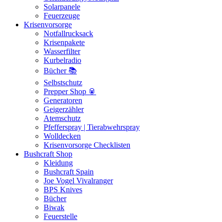
Solarpanele
Feuerzeuge
Krisenvorsorge
Notfallrucksack
Krisenpakete
Wasserfilter
Kurbelradio
Bücher 📚
Selbstschutz
Prepper Shop 🥫
Generatoren
Geigerzähler
Atemschutz
Pfefferspray | Tierabwehrspray
Wolldecken
Krisenvorsorge Checklisten
Bushcraft Shop
Kleidung
Bushcraft Spain
Joe Vogel Vivalranger
BPS Knives
Bücher
Biwak
Feuerstelle