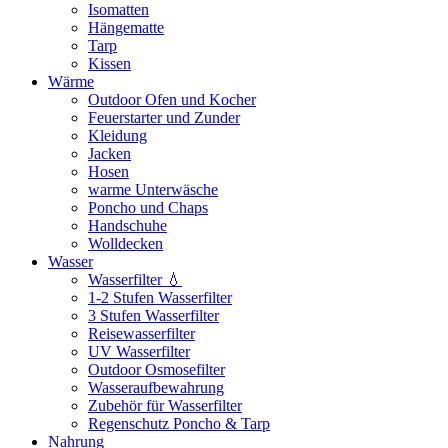
Isomatten
Hängematte
Tarp
Kissen
Wärme
Outdoor Ofen und Kocher
Feuerstarter und Zunder
Kleidung
Jacken
Hosen
warme Unterwäsche
Poncho und Chaps
Handschuhe
Wolldecken
Wasser
Wasserfilter 💧
1-2 Stufen Wasserfilter
3 Stufen Wasserfilter
Reisewasserfilter
UV Wasserfilter
Outdoor Osmosefilter
Wasseraufbewahrung
Zubehör für Wasserfilter
Regenschutz Poncho & Tarp
Nahrung