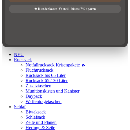
NEU
Rucksack
Notfallrucksack Krisenpakete 🔥
Fluchtrucksack
Rucksack bis 65 Liter
Rucksack 65-130 Liter
Zusatztaschen
Munitionskisten und Kanister
Daypack
Waffentragetaschen
Schlaf
Biwaksack
Schlafsack
Zelte und Planen
Heringe & Seile