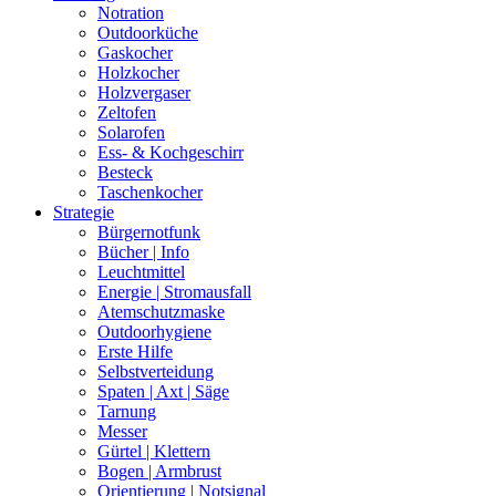
Notration
Outdoorküche
Gaskocher
Holzkocher
Holzvergaser
Zeltofen
Solarofen
Ess- & Kochgeschirr
Besteck
Taschenkocher
Strategie
Bürgernotfunk
Bücher | Info
Leuchtmittel
Energie | Stromausfall
Atemschutzmaske
Outdoorhygiene
Erste Hilfe
Selbstverteidung
Spaten | Axt | Säge
Tarnung
Messer
Gürtel | Klettern
Bogen | Armbrust
Orientierung | Notsignal