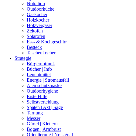
Notration
Outdoorküche
Gaskocher
Holzkocher
Holzvergaser
Zeltofen
Solarofen
Ess- & Kochgeschirr
Besteck
Taschenkocher
Strategie
Bürgernotfunk
Bücher | Info
Leuchtmittel
Energie | Stromausfall
Atemschutzmaske
Outdoorhygiene
Erste Hilfe
Selbstverteidung
Spaten | Axt | Säge
Tarnung
Messer
Gürtel | Klettern
Bogen | Armbrust
Orientierung | Notsignal