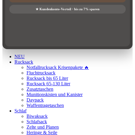
NEU
Rucksack
Notfallrucksack Krisenpakete 🔥
Fluchtrucksack
Rucksack bis 65 Liter
Rucksack 65-130 Liter
Zusatztaschen
Munitionskisten und Kanister
Daypack
Waffentragetaschen
Schlaf
Biwaksack
Schlafsack
Zelte und Planen
Heringe & Seile