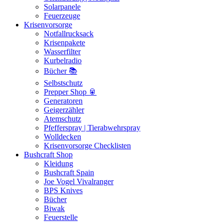
Solarpanele
Feuerzeuge
Krisenvorsorge
Notfallrucksack
Krisenpakete
Wasserfilter
Kurbelradio
Bücher 📚
Selbstschutz
Prepper Shop 🥫
Generatoren
Geigerzähler
Atemschutz
Pfefferspray | Tierabwehrspray
Wolldecken
Krisenvorsorge Checklisten
Bushcraft Shop
Kleidung
Bushcraft Spain
Joe Vogel Vivalranger
BPS Knives
Bücher
Biwak
Feuerstelle