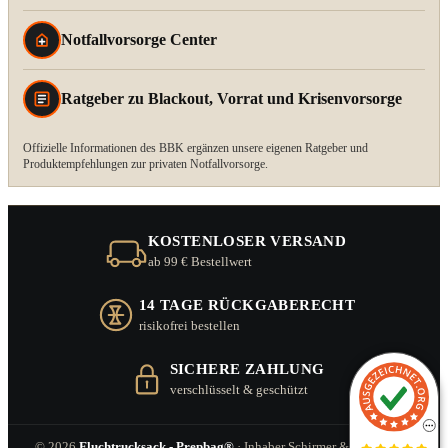
Notfallvorsorge Center
Ratgeber zu Blackout, Vorrat und Krisenvorsorge
Offizielle Informationen des BBK ergänzen unsere eigenen Ratgeber und
Produktempfehlungen zur privaten Notfallvorsorge.
KOSTENLOSER VERSAND
ab 99 € Bestellwert
14 TAGE RÜCKGABERECHT
risikofrei bestellen
SICHERE ZAHLUNG
verschlüsselt & geschützt
© 2026
Fluchtrucksack - Prepbag®
· Inhaber Schirmer & Zitzl GbR ·