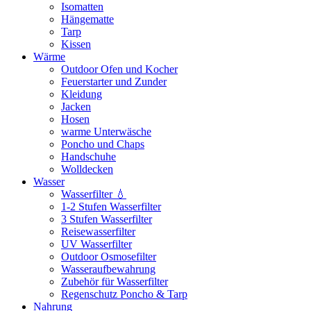
Isomatten
Hängematte
Tarp
Kissen
Wärme
Outdoor Ofen und Kocher
Feuerstarter und Zunder
Kleidung
Jacken
Hosen
warme Unterwäsche
Poncho und Chaps
Handschuhe
Wolldecken
Wasser
Wasserfilter 💧
1-2 Stufen Wasserfilter
3 Stufen Wasserfilter
Reisewasserfilter
UV Wasserfilter
Outdoor Osmosefilter
Wasseraufbewahrung
Zubehör für Wasserfilter
Regenschutz Poncho & Tarp
Nahrung