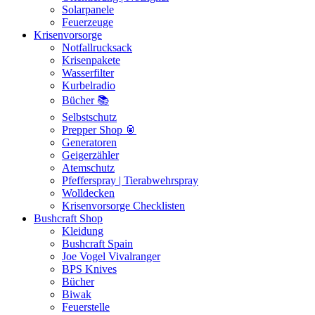
Solarpanele
Feuerzeuge
Krisenvorsorge
Notfallrucksack
Krisenpakete
Wasserfilter
Kurbelradio
Bücher 📚
Selbstschutz
Prepper Shop 🥫
Generatoren
Geigerzähler
Atemschutz
Pfefferspray | Tierabwehrspray
Wolldecken
Krisenvorsorge Checklisten
Bushcraft Shop
Kleidung
Bushcraft Spain
Joe Vogel Vivalranger
BPS Knives
Bücher
Biwak
Feuerstelle