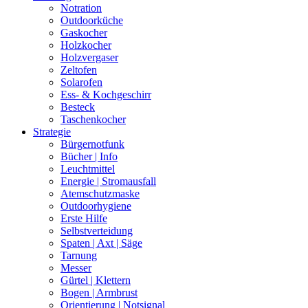
Notration
Outdoorküche
Gaskocher
Holzkocher
Holzvergaser
Zeltofen
Solarofen
Ess- & Kochgeschirr
Besteck
Taschenkocher
Strategie
Bürgernotfunk
Bücher | Info
Leuchtmittel
Energie | Stromausfall
Atemschutzmaske
Outdoorhygiene
Erste Hilfe
Selbstverteidung
Spaten | Axt | Säge
Tarnung
Messer
Gürtel | Klettern
Bogen | Armbrust
Orientierung | Notsignal