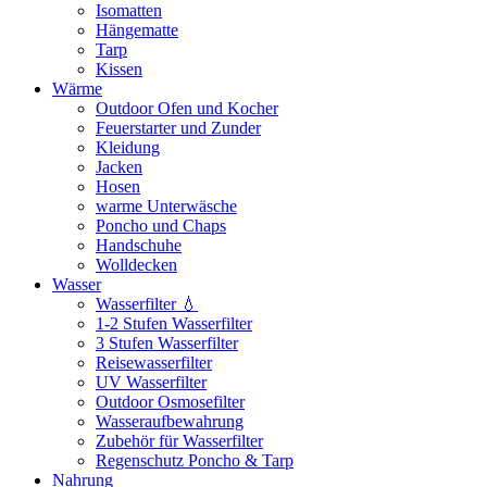
Isomatten
Hängematte
Tarp
Kissen
Wärme
Outdoor Ofen und Kocher
Feuerstarter und Zunder
Kleidung
Jacken
Hosen
warme Unterwäsche
Poncho und Chaps
Handschuhe
Wolldecken
Wasser
Wasserfilter 💧
1-2 Stufen Wasserfilter
3 Stufen Wasserfilter
Reisewasserfilter
UV Wasserfilter
Outdoor Osmosefilter
Wasseraufbewahrung
Zubehör für Wasserfilter
Regenschutz Poncho & Tarp
Nahrung