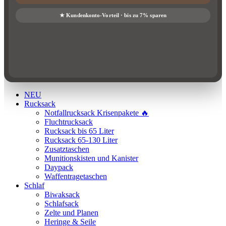
NEU
Rucksack
Notfallrucksack Krisenpakete 🔥
Fluchtrucksack
Rucksack bis 65 Liter
Rucksack 65-130 Liter
Zusatztaschen
Munitionskisten und Kanister
Daypack
Waffentragetaschen
Schlaf
Biwaksack
Schlafsack
Zelte und Planen
Heringe & Seile