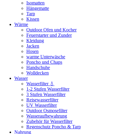
Isomatten
Hängematte
Tarp
Kissen
Wärme
Outdoor Ofen und Kocher
Feuerstarter und Zunder
Kleidung
Jacken
Hosen
warme Unterwäsche
Poncho und Chaps
Handschuhe
Wolldecken
Wasser
Wasserfilter 💧
1-2 Stufen Wasserfilter
3 Stufen Wasserfilter
Reisewasserfilter
UV Wasserfilter
Outdoor Osmosefilter
Wasseraufbewahrung
Zubehör für Wasserfilter
Regenschutz Poncho & Tarp
Nahrung