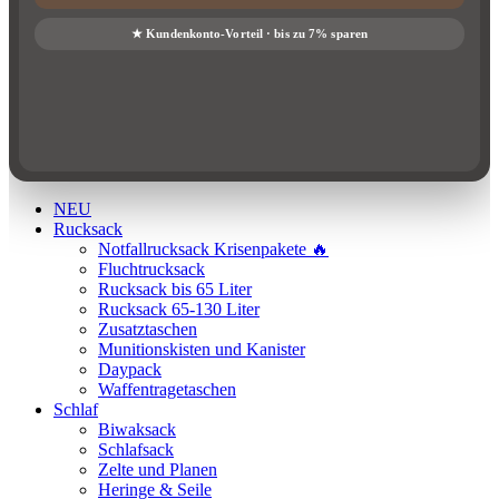
NEU
Rucksack
Notfallrucksack Krisenpakete 🔥
Fluchtrucksack
Rucksack bis 65 Liter
Rucksack 65-130 Liter
Zusatztaschen
Munitionskisten und Kanister
Daypack
Waffentragetaschen
Schlaf
Biwaksack
Schlafsack
Zelte und Planen
Heringe & Seile