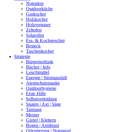
Notration
Outdoorküche
Gaskocher
Holzkocher
Holzvergaser
Zeltofen
Solarofen
Ess- & Kochgeschirr
Besteck
Taschenkocher
Strategie
Bürgernotfunk
Bücher | Info
Leuchtmittel
Energie | Stromausfall
Atemschutzmaske
Outdoorhygiene
Erste Hilfe
Selbstverteidung
Spaten | Axt | Säge
Tarnung
Messer
Gürtel | Klettern
Bogen | Armbrust
Orientierung | Notsignal