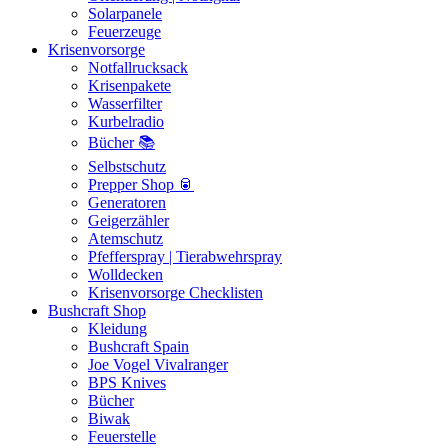
Solarpanele
Feuerzeuge
Krisenvorsorge
Notfallrucksack
Krisenpakete
Wasserfilter
Kurbelradio
Bücher 📚
Selbstschutz
Prepper Shop 🥫
Generatoren
Geigerzähler
Atemschutz
Pfefferspray | Tierabwehrspray
Wolldecken
Krisenvorsorge Checklisten
Bushcraft Shop
Kleidung
Bushcraft Spain
Joe Vogel Vivalranger
BPS Knives
Bücher
Biwak
Feuerstelle