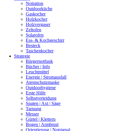
Notration
Outdoorküche
Gaskocher
Holzkocher
Holzvergaser
Zeltofen
Solarofen
Ess- & Kochgeschirr
Besteck
Taschenkocher
Strategie
Bürgernotfunk
Bücher | Info
Leuchtmittel
Energie | Stromausfall
Atemschutzmaske
Outdoorhygiene
Erste Hilfe
Selbstverteidung
Spaten | Axt | Säge
Tarnung
Messer
Gürtel | Klettern
Bogen | Armbrust
Orientierung | Notsignal