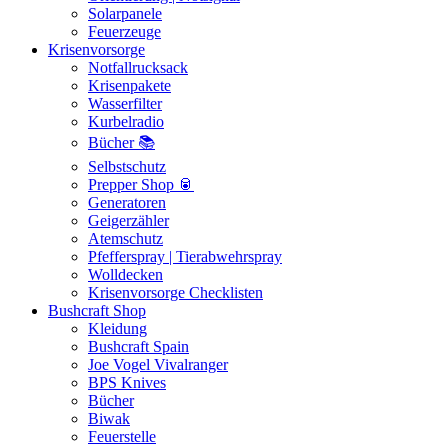
Solarpanele
Feuerzeuge
Krisenvorsorge
Notfallrucksack
Krisenpakete
Wasserfilter
Kurbelradio
Bücher 📚
Selbstschutz
Prepper Shop 🥫
Generatoren
Geigerzähler
Atemschutz
Pfefferspray | Tierabwehrspray
Wolldecken
Krisenvorsorge Checklisten
Bushcraft Shop
Kleidung
Bushcraft Spain
Joe Vogel Vivalranger
BPS Knives
Bücher
Biwak
Feuerstelle