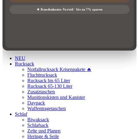
NEU
Rucksack
Notfallrucksack Krisenpakete 🔥
Fluchtrucksack
Rucksack bis 65 Liter
Rucksack 65-130 Liter
Zusatztaschen
Munitionskisten und Kanister
Daypack
Waffentragetaschen
Schlaf
Biwaksack
Schlafsack
Zelte und Planen
Heringe & Seile