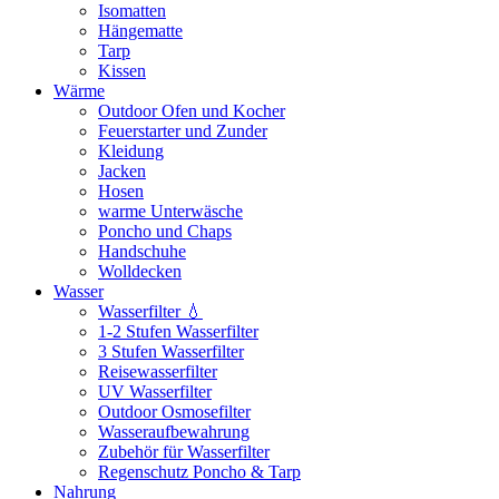
Isomatten
Hängematte
Tarp
Kissen
Wärme
Outdoor Ofen und Kocher
Feuerstarter und Zunder
Kleidung
Jacken
Hosen
warme Unterwäsche
Poncho und Chaps
Handschuhe
Wolldecken
Wasser
Wasserfilter 💧
1-2 Stufen Wasserfilter
3 Stufen Wasserfilter
Reisewasserfilter
UV Wasserfilter
Outdoor Osmosefilter
Wasseraufbewahrung
Zubehör für Wasserfilter
Regenschutz Poncho & Tarp
Nahrung