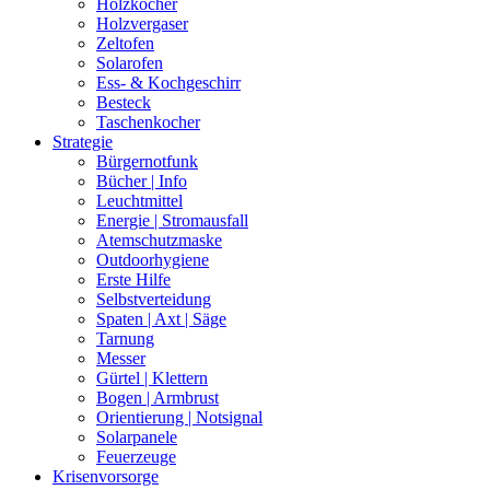
Holzkocher
Holzvergaser
Zeltofen
Solarofen
Ess- & Kochgeschirr
Besteck
Taschenkocher
Strategie
Bürgernotfunk
Bücher | Info
Leuchtmittel
Energie | Stromausfall
Atemschutzmaske
Outdoorhygiene
Erste Hilfe
Selbstverteidung
Spaten | Axt | Säge
Tarnung
Messer
Gürtel | Klettern
Bogen | Armbrust
Orientierung | Notsignal
Solarpanele
Feuerzeuge
Krisenvorsorge