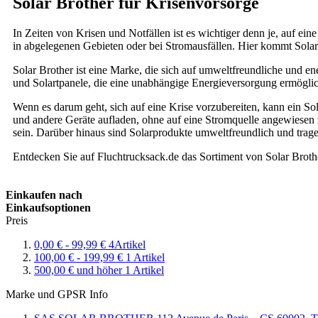
Solar Brother für Krisenvorsorge
In Zeiten von Krisen und Notfällen ist es wichtiger denn je, auf ei
in abgelegenen Gebieten oder bei Stromausfällen. Hier kommt Solar 
Solar Brother ist eine Marke, die sich auf umweltfreundliche und en
und Solartpanele, die eine unabhängige Energieversorgung ermögli
Wenn es darum geht, sich auf eine Krise vorzubereiten, kann ein So
und andere Geräte aufladen, ohne auf eine Stromquelle angewiesen 
sein. Darüber hinaus sind Solarprodukte umweltfreundlich und trag
Entdecken Sie auf Fluchtrucksack.de das Sortiment von Solar Brothe
Einkaufen nach
Einkaufsoptionen
Preis
0,00 €
-
99,99 €
4
Artikel
100,00 €
-
199,99 €
1
Artikel
500,00 €
und höher
1
Artikel
Marke und GPSR Info