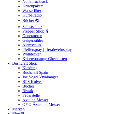
Notfallrucksack
Krisenpakete
Wasserfilter
Kurbelradio
Bücher 📚
Selbstschutz
Prepper Shop 🥫
Generatoren
Geigerzähler
Atemschutz
Pfefferspray | Tierabwehrspray
Wolldecken
Krisenvorsorge Checklisten
Bushcraft Shop
Kleidung
Bushcraft Spain
Joe Vogel Vivalranger
BPS Knives
Bücher
Biwak
Feuerstelle
Axt und Messer
OYO Äxte und Messer
Marken
Blog💬