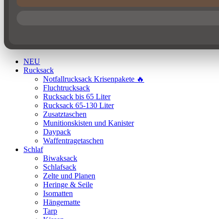
NEU
Rucksack
Notfallrucksack Krisenpakete 🔥
Fluchtrucksack
Rucksack bis 65 Liter
Rucksack 65-130 Liter
Zusatztaschen
Munitionskisten und Kanister
Daypack
Waffentragetaschen
Schlaf
Biwaksack
Schlafsack
Zelte und Planen
Heringe & Seile
Isomatten
Hängematte
Tarp