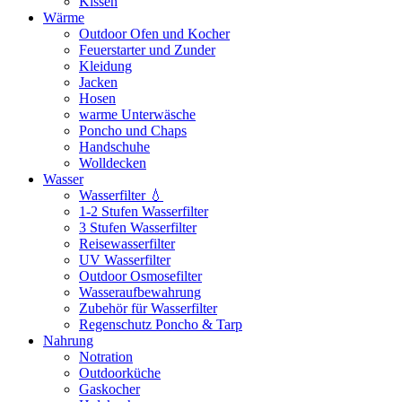
Kissen
Wärme
Outdoor Ofen und Kocher
Feuerstarter und Zunder
Kleidung
Jacken
Hosen
warme Unterwäsche
Poncho und Chaps
Handschuhe
Wolldecken
Wasser
Wasserfilter 💧
1-2 Stufen Wasserfilter
3 Stufen Wasserfilter
Reisewasserfilter
UV Wasserfilter
Outdoor Osmosefilter
Wasseraufbewahrung
Zubehör für Wasserfilter
Regenschutz Poncho & Tarp
Nahrung
Notration
Outdoorküche
Gaskocher