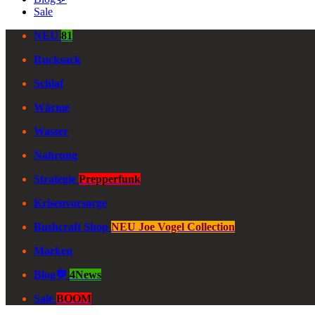
Sale
NEU
81
Rucksack
Schlaf
Wärme
Wasser
Nahrung
Strategie
Prepperfunk
Krisenvorsorge
Bushcraft Shop
NEU Joe Vogel Collection
Marken
Blog💬
4News
Sale
BOOM