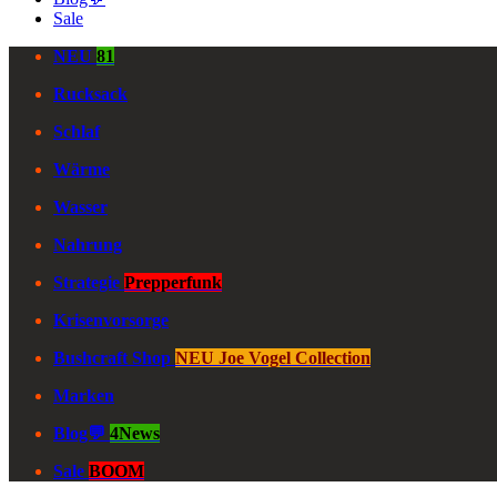
Sale
NEU
81
Rucksack
Schlaf
Wärme
Wasser
Nahrung
Strategie
Prepperfunk
Krisenvorsorge
Bushcraft Shop
NEU Joe Vogel Collection
Marken
Blog💬
4News
Sale
BOOM