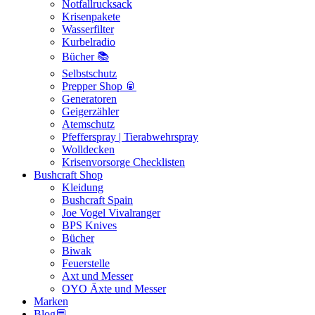
Notfallrucksack
Krisenpakete
Wasserfilter
Kurbelradio
Bücher 📚
Selbstschutz
Prepper Shop 🥫
Generatoren
Geigerzähler
Atemschutz
Pfefferspray | Tierabwehrspray
Wolldecken
Krisenvorsorge Checklisten
Bushcraft Shop
Kleidung
Bushcraft Spain
Joe Vogel Vivalranger
BPS Knives
Bücher
Biwak
Feuerstelle
Axt und Messer
OYO Äxte und Messer
Marken
Blog💬