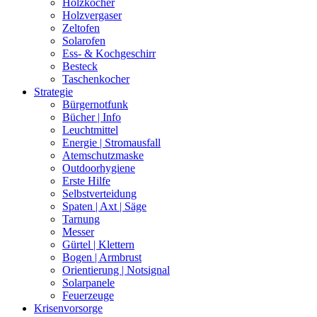
Holzkocher
Holzvergaser
Zeltofen
Solarofen
Ess- & Kochgeschirr
Besteck
Taschenkocher
Strategie
Bürgernotfunk
Bücher | Info
Leuchtmittel
Energie | Stromausfall
Atemschutzmaske
Outdoorhygiene
Erste Hilfe
Selbstverteidung
Spaten | Axt | Säge
Tarnung
Messer
Gürtel | Klettern
Bogen | Armbrust
Orientierung | Notsignal
Solarpanele
Feuerzeuge
Krisenvorsorge