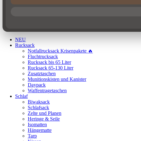
NEU
Rucksack
Notfallrucksack Krisenpakete 🔥
Fluchtrucksack
Rucksack bis 65 Liter
Rucksack 65-130 Liter
Zusatztaschen
Munitionskisten und Kanister
Daypack
Waffentragetaschen
Schlaf
Biwaksack
Schlafsack
Zelte und Planen
Heringe & Seile
Isomatten
Hängematte
Tarp