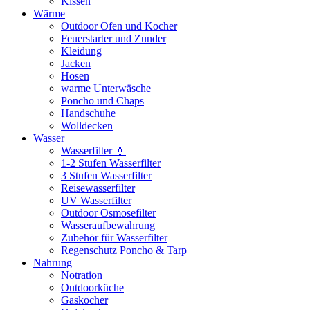
Kissen
Wärme
Outdoor Ofen und Kocher
Feuerstarter und Zunder
Kleidung
Jacken
Hosen
warme Unterwäsche
Poncho und Chaps
Handschuhe
Wolldecken
Wasser
Wasserfilter 💧
1-2 Stufen Wasserfilter
3 Stufen Wasserfilter
Reisewasserfilter
UV Wasserfilter
Outdoor Osmosefilter
Wasseraufbewahrung
Zubehör für Wasserfilter
Regenschutz Poncho & Tarp
Nahrung
Notration
Outdoorküche
Gaskocher