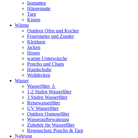
Isomatten
Hängematte
Tarp
Kissen
Wärme
Outdoor Ofen und Kocher
Feuerstarter und Zunder
Kleidung
Jacken
Hosen
warme Unterwäsche
Poncho und Chaps
Handschuhe
Wolldecken
Wasser
Wasserfilter 💧
1-2 Stufen Wasserfilter
3 Stufen Wasserfilter
Reisewasserfilter
UV Wasserfilter
Outdoor Osmosefilter
Wasseraufbewahrung
Zubehör für Wasserfilter
Regenschutz Poncho & Tarp
Nahrung