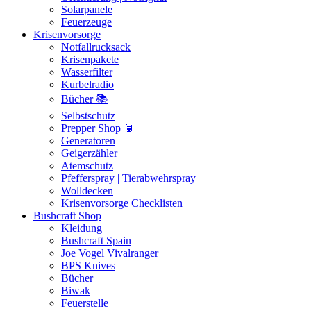
Solarpanele
Feuerzeuge
Krisenvorsorge
Notfallrucksack
Krisenpakete
Wasserfilter
Kurbelradio
Bücher 📚
Selbstschutz
Prepper Shop 🥫
Generatoren
Geigerzähler
Atemschutz
Pfefferspray | Tierabwehrspray
Wolldecken
Krisenvorsorge Checklisten
Bushcraft Shop
Kleidung
Bushcraft Spain
Joe Vogel Vivalranger
BPS Knives
Bücher
Biwak
Feuerstelle