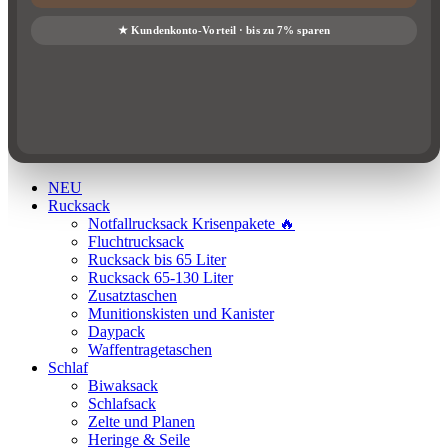
NEU
Rucksack
Notfallrucksack Krisenpakete 🔥
Fluchtrucksack
Rucksack bis 65 Liter
Rucksack 65-130 Liter
Zusatztaschen
Munitionskisten und Kanister
Daypack
Waffentragetaschen
Schlaf
Biwaksack
Schlafsack
Zelte und Planen
Heringe & Seile