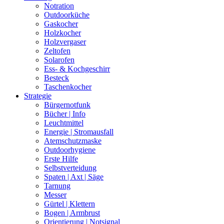
Notration
Outdoorküche
Gaskocher
Holzkocher
Holzvergaser
Zeltofen
Solarofen
Ess- & Kochgeschirr
Besteck
Taschenkocher
Strategie
Bürgernotfunk
Bücher | Info
Leuchtmittel
Energie | Stromausfall
Atemschutzmaske
Outdoorhygiene
Erste Hilfe
Selbstverteidung
Spaten | Axt | Säge
Tarnung
Messer
Gürtel | Klettern
Bogen | Armbrust
Orientierung | Notsignal