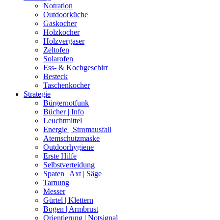
Notration
Outdoorküche
Gaskocher
Holzkocher
Holzvergaser
Zeltofen
Solarofen
Ess- & Kochgeschirr
Besteck
Taschenkocher
Strategie
Bürgernotfunk
Bücher | Info
Leuchtmittel
Energie | Stromausfall
Atemschutzmaske
Outdoorhygiene
Erste Hilfe
Selbstverteidung
Spaten | Axt | Säge
Tarnung
Messer
Gürtel | Klettern
Bogen | Armbrust
Orientierung | Notsignal