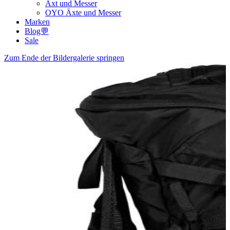
Axt und Messer
OYO Äxte und Messer
Marken
Blog💬
Sale
Zum Ende der Bildergalerie springen