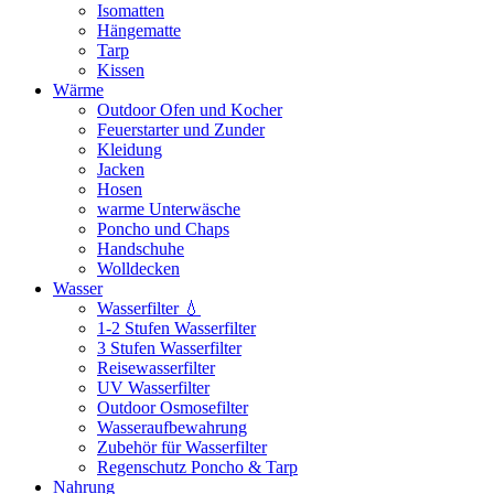
Isomatten
Hängematte
Tarp
Kissen
Wärme
Outdoor Ofen und Kocher
Feuerstarter und Zunder
Kleidung
Jacken
Hosen
warme Unterwäsche
Poncho und Chaps
Handschuhe
Wolldecken
Wasser
Wasserfilter 💧
1-2 Stufen Wasserfilter
3 Stufen Wasserfilter
Reisewasserfilter
UV Wasserfilter
Outdoor Osmosefilter
Wasseraufbewahrung
Zubehör für Wasserfilter
Regenschutz Poncho & Tarp
Nahrung