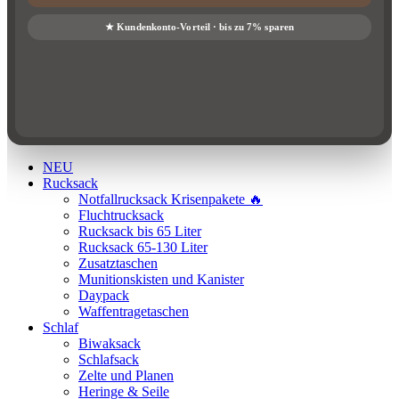
NEU
Rucksack
Notfallrucksack Krisenpakete 🔥
Fluchtrucksack
Rucksack bis 65 Liter
Rucksack 65-130 Liter
Zusatztaschen
Munitionskisten und Kanister
Daypack
Waffentragetaschen
Schlaf
Biwaksack
Schlafsack
Zelte und Planen
Heringe & Seile