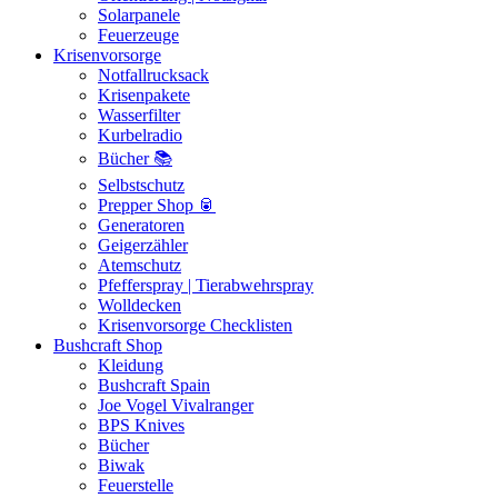
Solarpanele
Feuerzeuge
Krisenvorsorge
Notfallrucksack
Krisenpakete
Wasserfilter
Kurbelradio
Bücher 📚
Selbstschutz
Prepper Shop 🥫
Generatoren
Geigerzähler
Atemschutz
Pfefferspray | Tierabwehrspray
Wolldecken
Krisenvorsorge Checklisten
Bushcraft Shop
Kleidung
Bushcraft Spain
Joe Vogel Vivalranger
BPS Knives
Bücher
Biwak
Feuerstelle