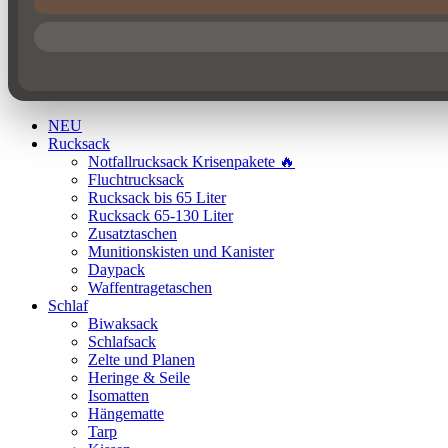
NEU
Rucksack
Notfallrucksack Krisenpakete 🔥
Fluchtrucksack
Rucksack bis 65 Liter
Rucksack 65-130 Liter
Zusatztaschen
Munitionskisten und Kanister
Daypack
Waffentragetaschen
Schlaf
Biwaksack
Schlafsack
Zelte und Planen
Heringe & Seile
Isomatten
Hängematte
Tarp