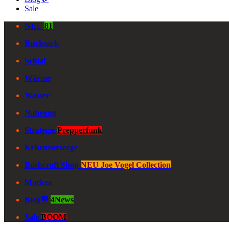
Sale
NEU
81
Rucksack
Schlaf
Wärme
Wasser
Nahrung
Strategie
Prepperfunk
Krisenvorsorge
Bushcraft Shop
NEU Joe Vogel Collection
Marken
Blog💬
4News
Sale
BOOM