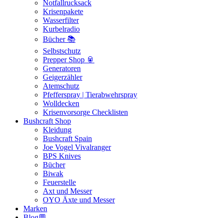
Notfallrucksack
Krisenpakete
Wasserfilter
Kurbelradio
Bücher 📚
Selbstschutz
Prepper Shop 🥫
Generatoren
Geigerzähler
Atemschutz
Pfefferspray | Tierabwehrspray
Wolldecken
Krisenvorsorge Checklisten
Bushcraft Shop
Kleidung
Bushcraft Spain
Joe Vogel Vivalranger
BPS Knives
Bücher
Biwak
Feuerstelle
Axt und Messer
OYO Äxte und Messer
Marken
Blog💬