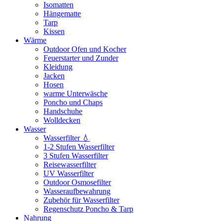
Isomatten
Hängematte
Tarp
Kissen
Wärme
Outdoor Ofen und Kocher
Feuerstarter und Zunder
Kleidung
Jacken
Hosen
warme Unterwäsche
Poncho und Chaps
Handschuhe
Wolldecken
Wasser
Wasserfilter 💧
1-2 Stufen Wasserfilter
3 Stufen Wasserfilter
Reisewasserfilter
UV Wasserfilter
Outdoor Osmosefilter
Wasseraufbewahrung
Zubehör für Wasserfilter
Regenschutz Poncho & Tarp
Nahrung