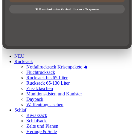
NEU
Rucksack
Notfallrucksack Krisenpakete 🔥
Fluchtrucksack
Rucksack bis 65 Liter
Rucksack 65-130 Liter
Zusatztaschen
Munitionskisten und Kanister
Daypack
Waffentragetaschen
Schlaf
Biwaksack
Schlafsack
Zelte und Planen
Heringe & Seile