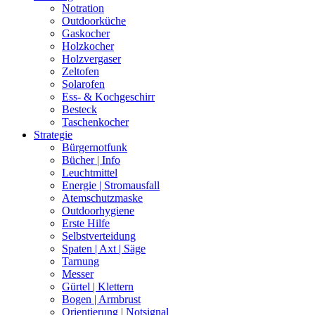
Notration
Outdoorküche
Gaskocher
Holzkocher
Holzvergaser
Zeltofen
Solarofen
Ess- & Kochgeschirr
Besteck
Taschenkocher
Strategie
Bürgernotfunk
Bücher | Info
Leuchtmittel
Energie | Stromausfall
Atemschutzmaske
Outdoorhygiene
Erste Hilfe
Selbstverteidung
Spaten | Axt | Säge
Tarnung
Messer
Gürtel | Klettern
Bogen | Armbrust
Orientierung | Notsignal