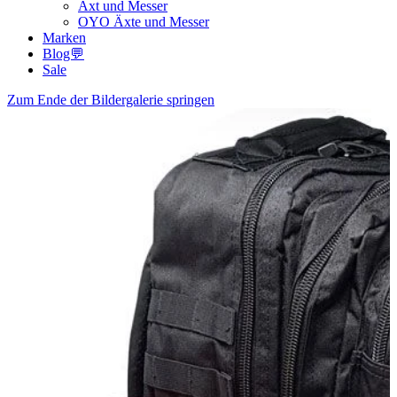
Axt und Messer
OYO Äxte und Messer
Marken
Blog💬
Sale
Zum Ende der Bildergalerie springen