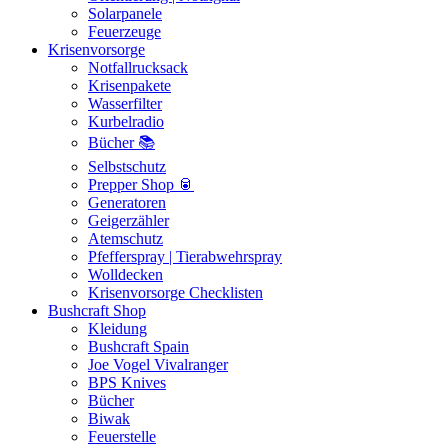
Solarpanele
Feuerzeuge
Krisenvorsorge
Notfallrucksack
Krisenpakete
Wasserfilter
Kurbelradio
Bücher 📚
Selbstschutz
Prepper Shop 🥫
Generatoren
Geigerzähler
Atemschutz
Pfefferspray | Tierabwehrspray
Wolldecken
Krisenvorsorge Checklisten
Bushcraft Shop
Kleidung
Bushcraft Spain
Joe Vogel Vivalranger
BPS Knives
Bücher
Biwak
Feuerstelle