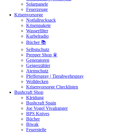
Solarpanele
Feuerzeuge
Krisenvorsorge
Notfallrucksack
Krisenpakete
Wasserfilter
Kurbelradio
Bücher 📚
Selbstschutz
Prepper Shop 🥫
Generatoren
Geigerzähler
Atemschutz
Pfefferspray | Tierabwehrspray
Wolldecken
Krisenvorsorge Checklisten
Bushcraft Shop
Kleidung
Bushcraft Spain
Joe Vogel Vivalranger
BPS Knives
Bücher
Biwak
Feuerstelle