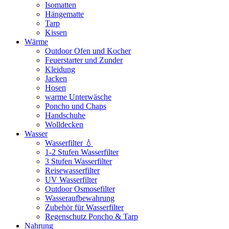
Isomatten
Hängematte
Tarp
Kissen
Wärme
Outdoor Ofen und Kocher
Feuerstarter und Zunder
Kleidung
Jacken
Hosen
warme Unterwäsche
Poncho und Chaps
Handschuhe
Wolldecken
Wasser
Wasserfilter 💧
1-2 Stufen Wasserfilter
3 Stufen Wasserfilter
Reisewasserfilter
UV Wasserfilter
Outdoor Osmosefilter
Wasseraufbewahrung
Zubehör für Wasserfilter
Regenschutz Poncho & Tarp
Nahrung