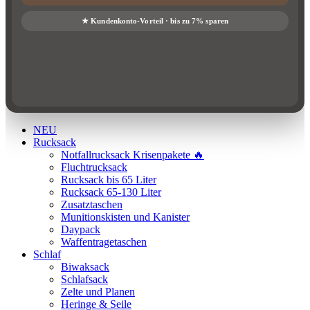
NEU
Rucksack
Notfallrucksack Krisenpakete 🔥
Fluchtrucksack
Rucksack bis 65 Liter
Rucksack 65-130 Liter
Zusatztaschen
Munitionskisten und Kanister
Daypack
Waffentragetaschen
Schlaf
Biwaksack
Schlafsack
Zelte und Planen
Heringe & Seile