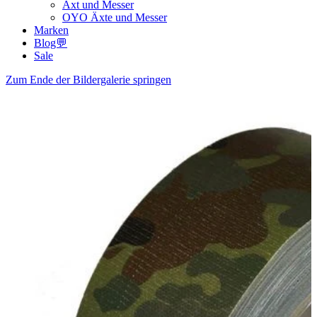
Axt und Messer
OYO Äxte und Messer
Marken
Blog💬
Sale
Zum Ende der Bildergalerie springen