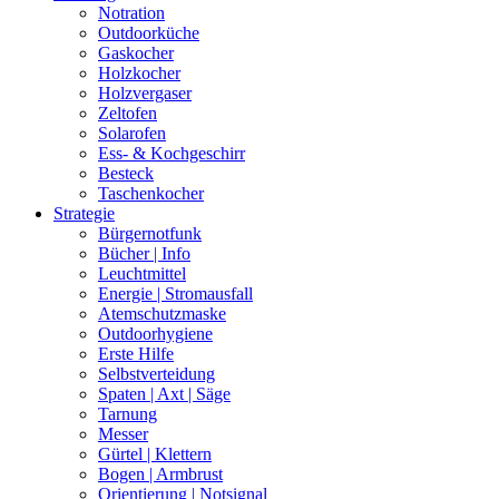
Notration
Outdoorküche
Gaskocher
Holzkocher
Holzvergaser
Zeltofen
Solarofen
Ess- & Kochgeschirr
Besteck
Taschenkocher
Strategie
Bürgernotfunk
Bücher | Info
Leuchtmittel
Energie | Stromausfall
Atemschutzmaske
Outdoorhygiene
Erste Hilfe
Selbstverteidung
Spaten | Axt | Säge
Tarnung
Messer
Gürtel | Klettern
Bogen | Armbrust
Orientierung | Notsignal