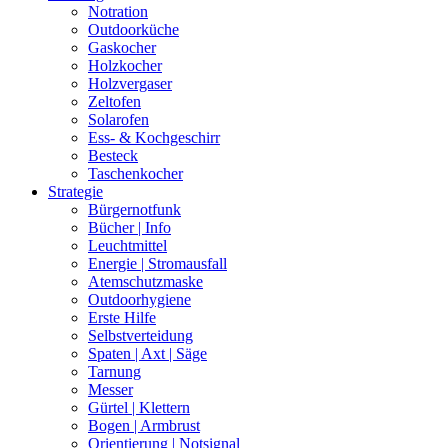
Notration
Outdoorküche
Gaskocher
Holzkocher
Holzvergaser
Zeltofen
Solarofen
Ess- & Kochgeschirr
Besteck
Taschenkocher
Strategie
Bürgernotfunk
Bücher | Info
Leuchtmittel
Energie | Stromausfall
Atemschutzmaske
Outdoorhygiene
Erste Hilfe
Selbstverteidung
Spaten | Axt | Säge
Tarnung
Messer
Gürtel | Klettern
Bogen | Armbrust
Orientierung | Notsignal