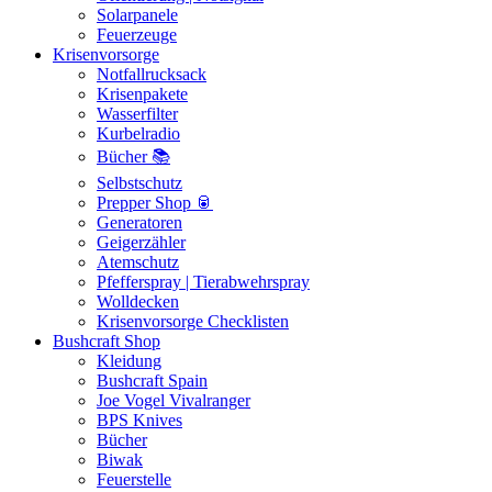
Solarpanele
Feuerzeuge
Krisenvorsorge
Notfallrucksack
Krisenpakete
Wasserfilter
Kurbelradio
Bücher 📚
Selbstschutz
Prepper Shop 🥫
Generatoren
Geigerzähler
Atemschutz
Pfefferspray | Tierabwehrspray
Wolldecken
Krisenvorsorge Checklisten
Bushcraft Shop
Kleidung
Bushcraft Spain
Joe Vogel Vivalranger
BPS Knives
Bücher
Biwak
Feuerstelle