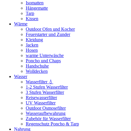
Isomatten
Hängematte
Tarp
Kissen
Wärme
Outdoor Ofen und Kocher
Feuerstarter und Zunder
Kleidung
Jacken
Hosen
warme Unterwäsche
Poncho und Chaps
Handschuhe
Wolldecken
Wasser
Wasserfilter 💧
1-2 Stufen Wasserfilter
3 Stufen Wasserfilter
Reisewasserfilter
UV Wasserfilter
Outdoor Osmosefilter
Wasseraufbewahrung
Zubehör für Wasserfilter
Regenschutz Poncho & Tarp
Nahrung