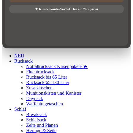
NEU
Rucksack
Notfallrucksack Krisenpakete 🔥
Fluchtrucksack
Rucksack bis 65 Liter
Rucksack 65-130 Liter
Zusatztaschen
Munitionskisten und Kanister
Daypack
Waffentragetaschen
Schlaf
Biwaksack
Schlafsack
Zelte und Planen
Heringe & Seile