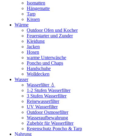
Isomatten
Hängematte
Tarp
Kissen
Wärme
Outdoor Ofen und Kocher
Feuerstarter und Zunder
Kleidung
Jacken
Hosen
warme Unterwäsche
Poncho und Chaps
Handschuhe
Wolldecken
Wasser
Wasserfilter 💧
1-2 Stufen Wasserfilter
3 Stufen Wasserfilter
Reisewasserfilter
UV Wasserfilter
Outdoor Osmosefilter
Wasseraufbewahrung
Zubehör für Wasserfilter
Regenschutz Poncho & Tarp
Nahrung