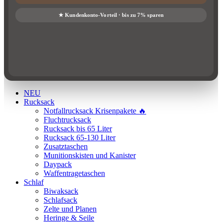
NEU
Rucksack
Notfallrucksack Krisenpakete 🔥
Fluchtrucksack
Rucksack bis 65 Liter
Rucksack 65-130 Liter
Zusatztaschen
Munitionskisten und Kanister
Daypack
Waffentragetaschen
Schlaf
Biwaksack
Schlafsack
Zelte und Planen
Heringe & Seile