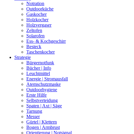
Notration
Outdoorküche
Gaskocher
Holzkocher
Holzvergaser
Zeltofen
Solarofen
Ess- & Kochgeschirr
Besteck
Taschenkocher
Strategie
Bürgernotfunk
Bücher | Info
Leuchtmittel
Energie | Stromausfall
Atemschutzmaske
Outdoorhygiene
Erste Hilfe
Selbstverteidung
Spaten | Axt | Säge
Tarnung
Messer
Gürtel | Klettern
Bogen | Armbrust
Orientierung | Notsignal