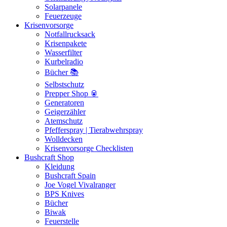
Solarpanele
Feuerzeuge
Krisenvorsorge
Notfallrucksack
Krisenpakete
Wasserfilter
Kurbelradio
Bücher 📚
Selbstschutz
Prepper Shop 🥫
Generatoren
Geigerzähler
Atemschutz
Pfefferspray | Tierabwehrspray
Wolldecken
Krisenvorsorge Checklisten
Bushcraft Shop
Kleidung
Bushcraft Spain
Joe Vogel Vivalranger
BPS Knives
Bücher
Biwak
Feuerstelle