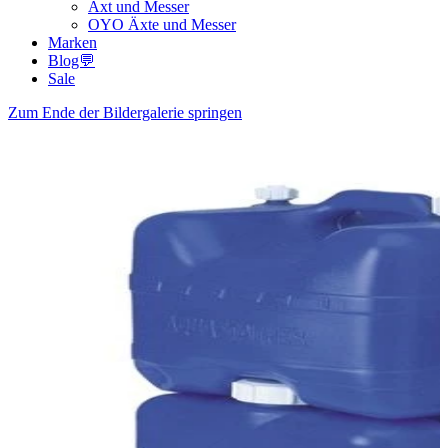
Axt und Messer
OYO Äxte und Messer
Marken
Blog💬
Sale
Zum Ende der Bildergalerie springen