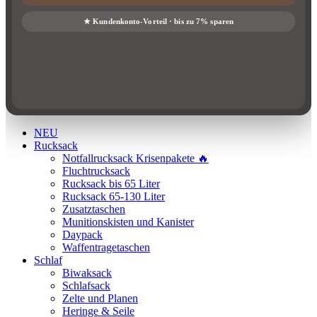
NEU
Rucksack
Notfallrucksack Krisenpakete 🔥
Fluchtrucksack
Rucksack bis 65 Liter
Rucksack 65-130 Liter
Zusatztaschen
Munitionskisten und Kanister
Daypack
Waffentragetaschen
Schlaf
Biwaksack
Schlafsack
Zelte und Planen
Heringe & Seile