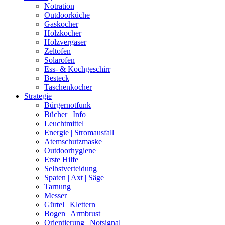
Notration
Outdoorküche
Gaskocher
Holzkocher
Holzvergaser
Zeltofen
Solarofen
Ess- & Kochgeschirr
Besteck
Taschenkocher
Strategie
Bürgernotfunk
Bücher | Info
Leuchtmittel
Energie | Stromausfall
Atemschutzmaske
Outdoorhygiene
Erste Hilfe
Selbstverteidung
Spaten | Axt | Säge
Tarnung
Messer
Gürtel | Klettern
Bogen | Armbrust
Orientierung | Notsignal