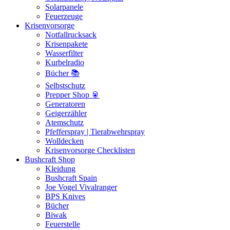
Solarpanele
Feuerzeuge
Krisenvorsorge
Notfallrucksack
Krisenpakete
Wasserfilter
Kurbelradio
Bücher 📚
Selbstschutz
Prepper Shop 🥫
Generatoren
Geigerzähler
Atemschutz
Pfefferspray | Tierabwehrspray
Wolldecken
Krisenvorsorge Checklisten
Bushcraft Shop
Kleidung
Bushcraft Spain
Joe Vogel Vivalranger
BPS Knives
Bücher
Biwak
Feuerstelle