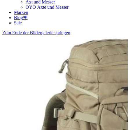
Axt und Messer
OYO Äxte und Messer
Marken
Blog💬
Sale
Zum Ende der Bildergalerie springen