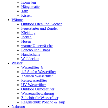
Isomatten
Hängematte
Tarp
Kissen
Wärme
Outdoor Ofen und Kocher
Feuerstarter und Zunder
Kleidung
Jacken
Hosen
warme Unterwäsche
Poncho und Chaps
Handschuhe
Wolldecken
Wasser
Wasserfilter 💧
1-2 Stufen Wasserfilter
3 Stufen Wasserfilter
Reisewasserfilter
UV Wasserfilter
Outdoor Osmosefilter
Wasseraufbewahrung
Zubehör für Wasserfilter
Regenschutz Poncho & Tarp
Nahrung