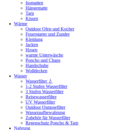
Isomatten
Hängematte
Tarp
Kissen
Wärme
Outdoor Ofen und Kocher
Feuerstarter und Zunder
Kleidung
Jacken
Hosen
warme Unterwäsche
Poncho und Chaps
Handschuhe
Wolldecken
Wasser
Wasserfilter 💧
1-2 Stufen Wasserfilter
3 Stufen Wasserfilter
Reisewasserfilter
UV Wasserfilter
Outdoor Osmosefilter
Wasseraufbewahrung
Zubehör für Wasserfilter
Regenschutz Poncho & Tarp
Nahrung