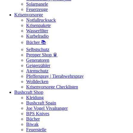
Solarpanele
Feuerzeuge
Krisenvorsorge
Notfallrucksack
Krisenpakete
Wasserfilter
Kurbelradio
Bücher 📚
Selbstschutz
Prepper Shop 🥫
Generatoren
Geigerzähler
Atemschutz
Pfefferspray | Tierabwehrspray
Wolldecken
Krisenvorsorge Checklisten
Bushcraft Shop
Kleidung
Bushcraft Spain
Joe Vogel Vivalranger
BPS Knives
Bücher
Biwak
Feuerstelle