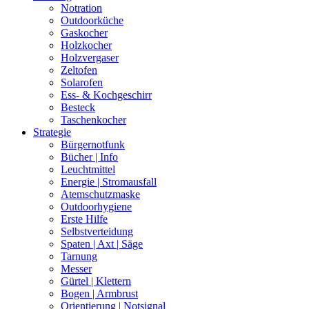
Notration
Outdoorküche
Gaskocher
Holzkocher
Holzvergaser
Zeltofen
Solarofen
Ess- & Kochgeschirr
Besteck
Taschenkocher
Strategie
Bürgernotfunk
Bücher | Info
Leuchtmittel
Energie | Stromausfall
Atemschutzmaske
Outdoorhygiene
Erste Hilfe
Selbstverteidung
Spaten | Axt | Säge
Tarnung
Messer
Gürtel | Klettern
Bogen | Armbrust
Orientierung | Notsignal