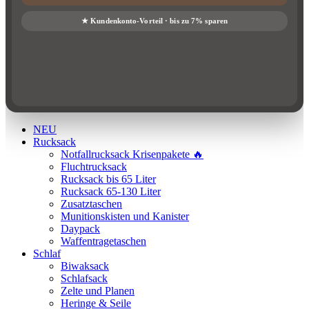
NEU
Rucksack
Notfallrucksack Krisenpakete 🔥
Fluchtrucksack
Rucksack bis 65 Liter
Rucksack 65-130 Liter
Zusatztaschen
Munitionskisten und Kanister
Daypack
Waffentragetaschen
Schlaf
Biwaksack
Schlafsack
Zelte und Planen
Heringe & Seile