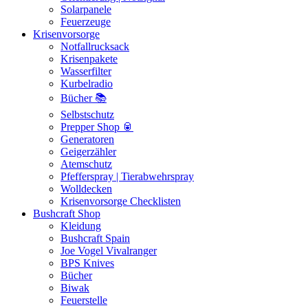
Solarpanele
Feuerzeuge
Krisenvorsorge
Notfallrucksack
Krisenpakete
Wasserfilter
Kurbelradio
Bücher 📚
Selbstschutz
Prepper Shop 🥫
Generatoren
Geigerzähler
Atemschutz
Pfefferspray | Tierabwehrspray
Wolldecken
Krisenvorsorge Checklisten
Bushcraft Shop
Kleidung
Bushcraft Spain
Joe Vogel Vivalranger
BPS Knives
Bücher
Biwak
Feuerstelle