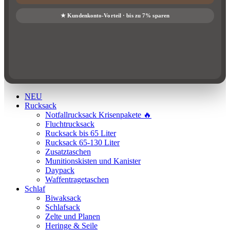
NEU
Rucksack
Notfallrucksack Krisenpakete 🔥
Fluchtrucksack
Rucksack bis 65 Liter
Rucksack 65-130 Liter
Zusatztaschen
Munitionskisten und Kanister
Daypack
Waffentragetaschen
Schlaf
Biwaksack
Schlafsack
Zelte und Planen
Heringe & Seile