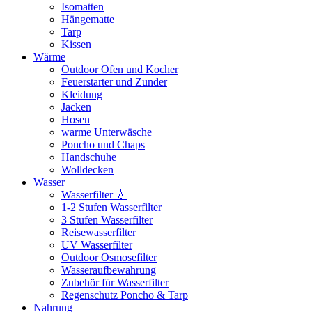
Isomatten
Hängematte
Tarp
Kissen
Wärme
Outdoor Ofen und Kocher
Feuerstarter und Zunder
Kleidung
Jacken
Hosen
warme Unterwäsche
Poncho und Chaps
Handschuhe
Wolldecken
Wasser
Wasserfilter 💧
1-2 Stufen Wasserfilter
3 Stufen Wasserfilter
Reisewasserfilter
UV Wasserfilter
Outdoor Osmosefilter
Wasseraufbewahrung
Zubehör für Wasserfilter
Regenschutz Poncho & Tarp
Nahrung