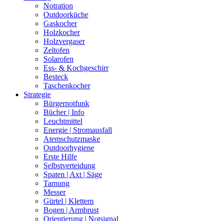
Notration
Outdoorküche
Gaskocher
Holzkocher
Holzvergaser
Zeltofen
Solarofen
Ess- & Kochgeschirr
Besteck
Taschenkocher
Strategie
Bürgernotfunk
Bücher | Info
Leuchtmittel
Energie | Stromausfall
Atemschutzmaske
Outdoorhygiene
Erste Hilfe
Selbstverteidung
Spaten | Axt | Säge
Tarnung
Messer
Gürtel | Klettern
Bogen | Armbrust
Orientierung | Notsignal