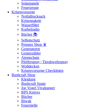
Solarpanele
Feuerzeuge
Krisenvorsorge
Notfallrucksack
Krisenpakete
Wasserfilter
Kurbelradio
Bücher 📚
Selbstschutz
Prepper Shop 🥫
Generatoren
Geigerzähler
Atemschutz
Pfefferspray | Tierabwehrspray
Wolldecken
Krisenvorsorge Checklisten
Bushcraft Shop
Kleidung
Bushcraft Spain
Joe Vogel Vivalranger
BPS Knives
Bücher
Biwak
Feuerstelle