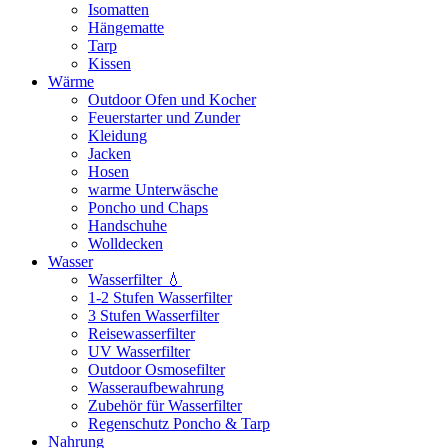
Isomatten
Hängematte
Tarp
Kissen
Wärme
Outdoor Ofen und Kocher
Feuerstarter und Zunder
Kleidung
Jacken
Hosen
warme Unterwäsche
Poncho und Chaps
Handschuhe
Wolldecken
Wasser
Wasserfilter 💧
1-2 Stufen Wasserfilter
3 Stufen Wasserfilter
Reisewasserfilter
UV Wasserfilter
Outdoor Osmosefilter
Wasseraufbewahrung
Zubehör für Wasserfilter
Regenschutz Poncho & Tarp
Nahrung