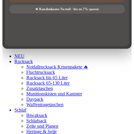
NEU
Rucksack
Notfallrucksack Krisenpakete 🔥
Fluchtrucksack
Rucksack bis 65 Liter
Rucksack 65-130 Liter
Zusatztaschen
Munitionskisten und Kanister
Daypack
Waffentragetaschen
Schlaf
Biwaksack
Schlafsack
Zelte und Planen
Heringe & Seile