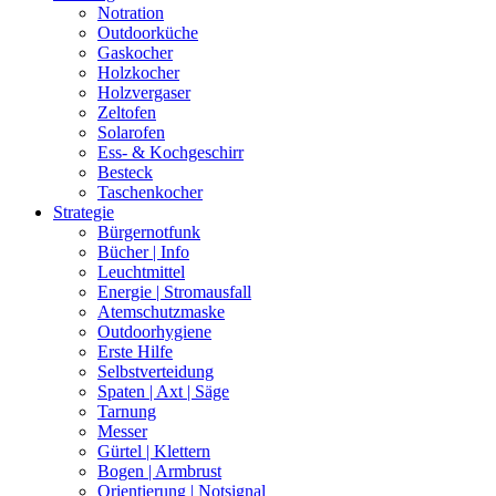
Notration
Outdoorküche
Gaskocher
Holzkocher
Holzvergaser
Zeltofen
Solarofen
Ess- & Kochgeschirr
Besteck
Taschenkocher
Strategie
Bürgernotfunk
Bücher | Info
Leuchtmittel
Energie | Stromausfall
Atemschutzmaske
Outdoorhygiene
Erste Hilfe
Selbstverteidung
Spaten | Axt | Säge
Tarnung
Messer
Gürtel | Klettern
Bogen | Armbrust
Orientierung | Notsignal