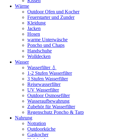
Kissen
Wärme
Outdoor Ofen und Kocher
Feuerstarter und Zunder
Kleidung
Jacken
Hosen
warme Unterwäsche
Poncho und Chaps
Handschuhe
Wolldecken
Wasser
Wasserfilter 💧
1-2 Stufen Wasserfilter
3 Stufen Wasserfilter
Reisewasserfilter
UV Wasserfilter
Outdoor Osmosefilter
Wasseraufbewahrung
Zubehör für Wasserfilter
Regenschutz Poncho & Tarp
Nahrung
Notration
Outdoorküche
Gaskocher