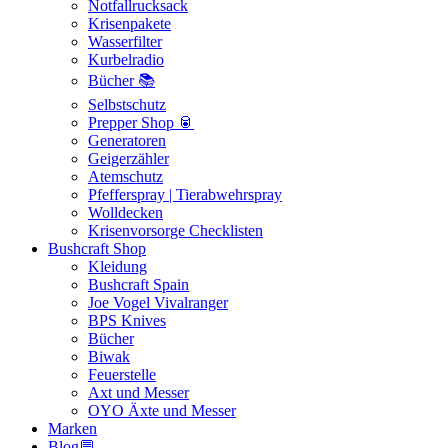
Notfallrucksack
Krisenpakete
Wasserfilter
Kurbelradio
Bücher 📚
Selbstschutz
Prepper Shop 🥫
Generatoren
Geigerzähler
Atemschutz
Pfefferspray | Tierabwehrspray
Wolldecken
Krisenvorsorge Checklisten
Bushcraft Shop
Kleidung
Bushcraft Spain
Joe Vogel Vivalranger
BPS Knives
Bücher
Biwak
Feuerstelle
Axt und Messer
OYO Äxte und Messer
Marken
Blog💬