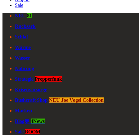
Sale
NEU
81
Rucksack
Schlaf
Wärme
Wasser
Nahrung
Strategie
Prepperfunk
Krisenvorsorge
Bushcraft Shop
NEU Joe Vogel Collection
Marken
Blog💬
4News
Sale
BOOM