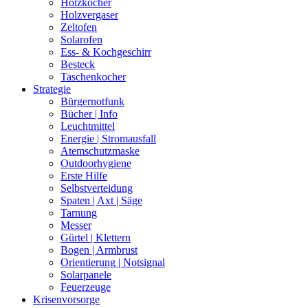
Holzkocher
Holzvergaser
Zeltofen
Solarofen
Ess- & Kochgeschirr
Besteck
Taschenkocher
Strategie
Bürgernotfunk
Bücher | Info
Leuchtmittel
Energie | Stromausfall
Atemschutzmaske
Outdoorhygiene
Erste Hilfe
Selbstverteidung
Spaten | Axt | Säge
Tarnung
Messer
Gürtel | Klettern
Bogen | Armbrust
Orientierung | Notsignal
Solarpanele
Feuerzeuge
Krisenvorsorge