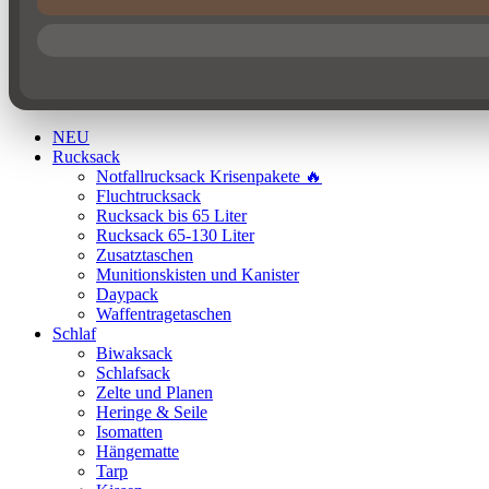
NEU
Rucksack
Notfallrucksack Krisenpakete 🔥
Fluchtrucksack
Rucksack bis 65 Liter
Rucksack 65-130 Liter
Zusatztaschen
Munitionskisten und Kanister
Daypack
Waffentragetaschen
Schlaf
Biwaksack
Schlafsack
Zelte und Planen
Heringe & Seile
Isomatten
Hängematte
Tarp