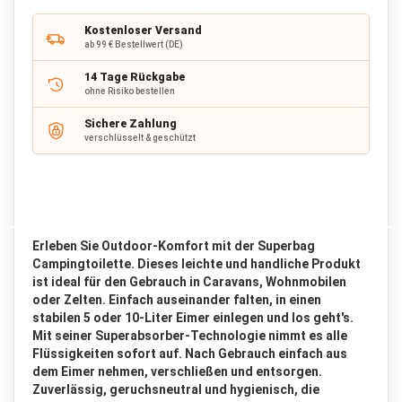
hinz
a
c
Kostenloser Versand
k
ab 99 € Bestellwert (DE)
R
14 Tage Rückgabe
u
ohne Risiko bestellen
c
k
Sichere Zahlung
s
verschlüsselt & geschützt
a
c
k
b
i
s
Erleben Sie Outdoor-Komfort mit der Superbag
6
Campingtoilette. Dieses leichte und handliche Produkt
5
ist ideal für den Gebrauch in Caravans, Wohnmobilen
L
oder Zelten. Einfach auseinander falten, in einen
i
t
stabilen 5 oder 10-Liter Eimer einlegen und los geht's.
e
Mit seiner Superabsorber-Technologie nimmt es alle
r
Flüssigkeiten sofort auf. Nach Gebrauch einfach aus
dem Eimer nehmen, verschließen und entsorgen.
R
Zuverlässig, geruchsneutral und hygienisch, die
u