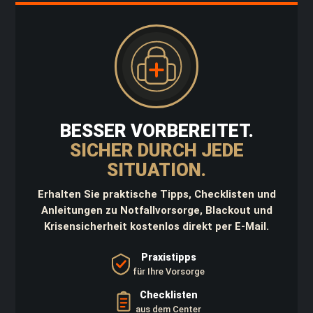
d
K
a
n
i
s
t
e
r
BESSER VORBEREITET.
D
a
SICHER DURCH JEDE
y
SITUATION.
p
a
c
Erhalten Sie praktische Tipps, Checklisten und
k
Anleitungen zu Notfallvorsorge, Blackout und
Krisensicherheit kostenlos direkt per E-Mail.
W
a
Praxistipps
f
f
für Ihre Vorsorge
e
Checklisten
n
t
aus dem Center