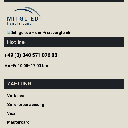
H
e
r
i
n
g
e
Hotline
&
S
e
+49 (0) 340 571 076 08
i
l
Mo–Fr 10:00–17:00 Uhr
e
I
ZAHLUNG
s
o
m
Vorkasse
a
Sofortüberweisung
t
t
Visa
e
n
Mastercard