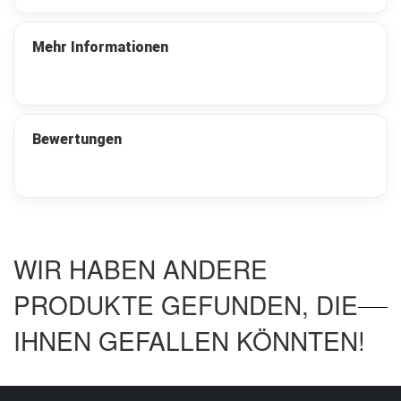
t
a
s
Mehr Informationen
c
h
e
n
M
Bewertungen
u
n
i
t
i
o
n
WIR HABEN ANDERE
s
k
i
PRODUKTE GEFUNDEN, DIE
s
t
IHNEN GEFALLEN KÖNNTEN!
e
n
u
n