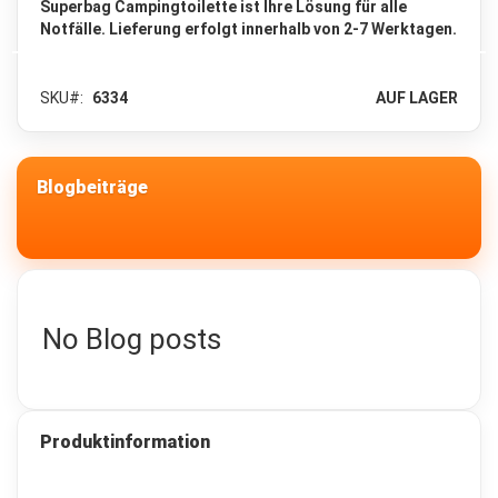
Superbag Campingtoilette ist Ihre Lösung für alle
c
Notfälle. Lieferung erfolgt innerhalb von 2-7 Werktagen.
k
s
a
c
SKU
6334
AUF LAGER
k
6
5
-
Blogbeiträge
1
3
0
L
i
t
e
No Blog posts
r
Z
u
s
a
Produktinformation
t
z