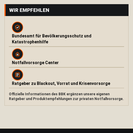
O
WIR EMPFEHLEN
u
t
d
o
o
Bundesamt für Bevölkerungsschutz und
r
Katastrophenhilfe
O
f
e
n
Notfallvorsorge Center
u
n
d
K
Ratgeber zu Blackout, Vorrat und Krisenvorsorge
o
c
Offizielle Informationen des BBK ergänzen unsere eigenen
h
Ratgeber und Produktempfehlungen zur privaten Notfallvorsorge.
e
r
F
e
u