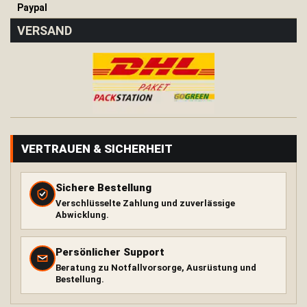
Paypal
H
ä
VERSAND
n
g
e
m
a
t
t
e
T
VERTRAUEN & SICHERHEIT
a
r
p
Sichere Bestellung
Verschlüsselte Zahlung und zuverlässige
K
Abwicklung.
i
s
s
Persönlicher Support
e
Beratung zu Notfallvorsorge, Ausrüstung und
n
Bestellung.
Wärme