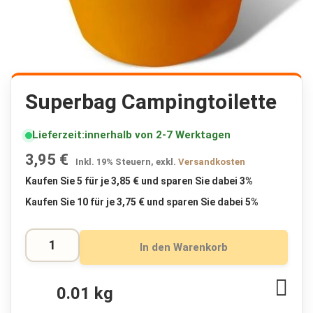
K
r
i
s
e
n
p
Zum
a
Anfang
Superbag Campingtoilette
k
der
e
Bildergalerie
t
Lieferzeit
innerhalb von 2-7 Werktagen
springen
e
🔥
3,95 €
Inkl. 19% Steuern
,
exkl.
Versandkosten
F
Kaufen Sie 5 für je
3,85 €
und
sparen Sie dabei
3
%
l
Kaufen Sie 10 für je
3,75 €
und
sparen Sie dabei
5
%
u
c
h
t
In den Warenkorb
r
u
c
Zur
0.01 kg
k
Wuns
s