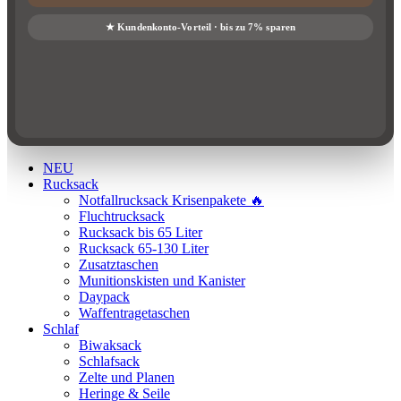
NEU
Rucksack
Notfallrucksack Krisenpakete 🔥
Fluchtrucksack
Rucksack bis 65 Liter
Rucksack 65-130 Liter
Zusatztaschen
Munitionskisten und Kanister
Daypack
Waffentragetaschen
Schlaf
Biwaksack
Schlafsack
Zelte und Planen
Heringe & Seile