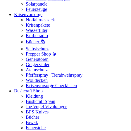
Solarpanele
Feuerzeuge
Krisenvorsorge
Notfallrucksack
Krisenpakete
Wasserfilter
Kurbelradio
Bücher 📚
Selbstschutz
Prepper Shop 🥫
Generatoren
Geigerzähler
Atemschutz
Pfefferspray | Tierabwehrspray
Wolldecken
Krisenvorsorge Checklisten
Bushcraft Shop
Kleidung
Bushcraft Spain
Joe Vogel Vivalranger
BPS Knives
Bücher
Biwak
Feuerstelle