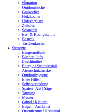
Notration
Outdoorküche
Gaskocher
Holzkocher
Holzvergaser
Zeltofen
Solarofen
Ess- & Kochgeschirr
Besteck
Taschenkocher
Strategie
Bürgernotfunk
Bücher | Info
Leuchtmittel
Energie | Stromausfall
Atemschutzmaske
Outdoorhygiene
Erste Hilfe
Selbstverteidung
Spaten | Axt | Säge
Tarnung
Messer
Gürtel | Klettern
Bogen | Armbrust
Orientierung | Notsignal