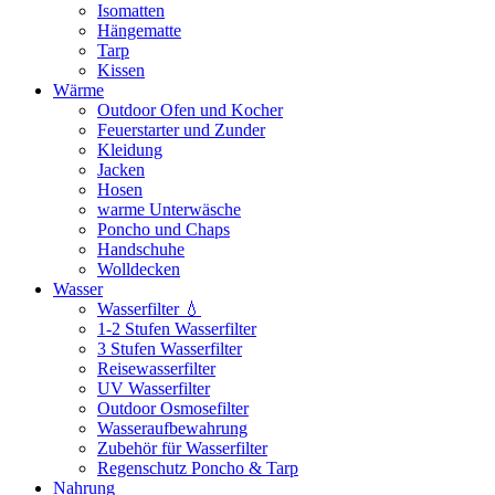
Isomatten
Hängematte
Tarp
Kissen
Wärme
Outdoor Ofen und Kocher
Feuerstarter und Zunder
Kleidung
Jacken
Hosen
warme Unterwäsche
Poncho und Chaps
Handschuhe
Wolldecken
Wasser
Wasserfilter 💧
1-2 Stufen Wasserfilter
3 Stufen Wasserfilter
Reisewasserfilter
UV Wasserfilter
Outdoor Osmosefilter
Wasseraufbewahrung
Zubehör für Wasserfilter
Regenschutz Poncho & Tarp
Nahrung