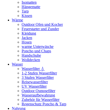
Isomatten
Hängematte
Tarp
Kissen
Wärme
Outdoor Ofen und Kocher
Feuerstarter und Zunder
Kleidung
Jacken
Hosen
warme Unterwäsche
Poncho und Chaps
Handschuhe
Wolldecken
Wasser
Wasserfilter 💧
1-2 Stufen Wasserfilter
3 Stufen Wasserfilter
Reisewasserfilter
UV Wasserfilter
Outdoor Osmosefilter
Wasseraufbewahrung
Zubehör für Wasserfilter
Regenschutz Poncho & Tarp
Nahrung