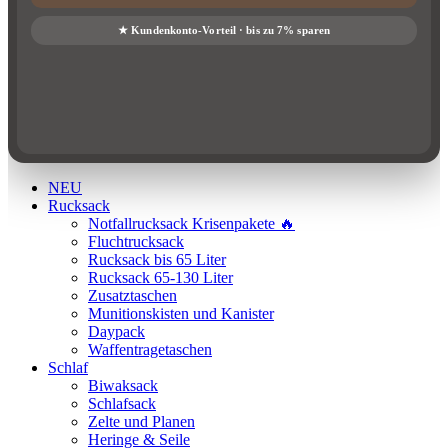
NEU
Rucksack
Notfallrucksack Krisenpakete 🔥
Fluchtrucksack
Rucksack bis 65 Liter
Rucksack 65-130 Liter
Zusatztaschen
Munitionskisten und Kanister
Daypack
Waffentragetaschen
Schlaf
Biwaksack
Schlafsack
Zelte und Planen
Heringe & Seile