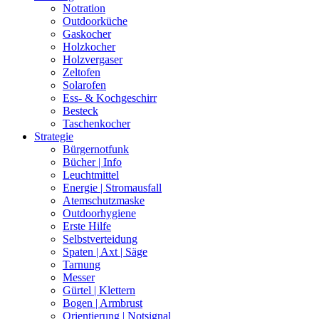
Notration
Outdoorküche
Gaskocher
Holzkocher
Holzvergaser
Zeltofen
Solarofen
Ess- & Kochgeschirr
Besteck
Taschenkocher
Strategie
Bürgernotfunk
Bücher | Info
Leuchtmittel
Energie | Stromausfall
Atemschutzmaske
Outdoorhygiene
Erste Hilfe
Selbstverteidung
Spaten | Axt | Säge
Tarnung
Messer
Gürtel | Klettern
Bogen | Armbrust
Orientierung | Notsignal