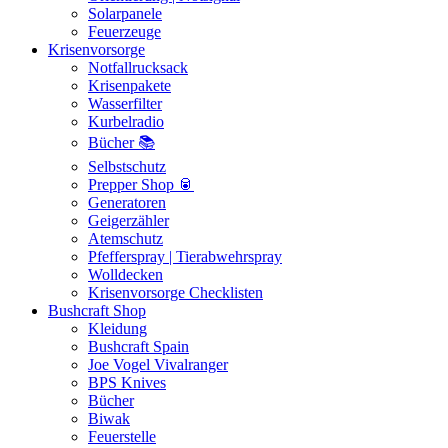
Solarpanele
Feuerzeuge
Krisenvorsorge
Notfallrucksack
Krisenpakete
Wasserfilter
Kurbelradio
Bücher 📚
Selbstschutz
Prepper Shop 🥫
Generatoren
Geigerzähler
Atemschutz
Pfefferspray | Tierabwehrspray
Wolldecken
Krisenvorsorge Checklisten
Bushcraft Shop
Kleidung
Bushcraft Spain
Joe Vogel Vivalranger
BPS Knives
Bücher
Biwak
Feuerstelle