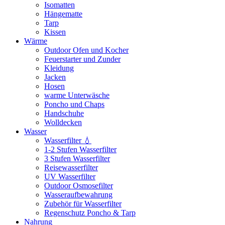
Isomatten
Hängematte
Tarp
Kissen
Wärme
Outdoor Ofen und Kocher
Feuerstarter und Zunder
Kleidung
Jacken
Hosen
warme Unterwäsche
Poncho und Chaps
Handschuhe
Wolldecken
Wasser
Wasserfilter 💧
1-2 Stufen Wasserfilter
3 Stufen Wasserfilter
Reisewasserfilter
UV Wasserfilter
Outdoor Osmosefilter
Wasseraufbewahrung
Zubehör für Wasserfilter
Regenschutz Poncho & Tarp
Nahrung