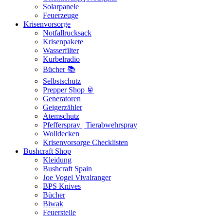
Solarpanele
Feuerzeuge
Krisenvorsorge
Notfallrucksack
Krisenpakete
Wasserfilter
Kurbelradio
Bücher 📚
Selbstschutz
Prepper Shop 🥫
Generatoren
Geigerzähler
Atemschutz
Pfefferspray | Tierabwehrspray
Wolldecken
Krisenvorsorge Checklisten
Bushcraft Shop
Kleidung
Bushcraft Spain
Joe Vogel Vivalranger
BPS Knives
Bücher
Biwak
Feuerstelle