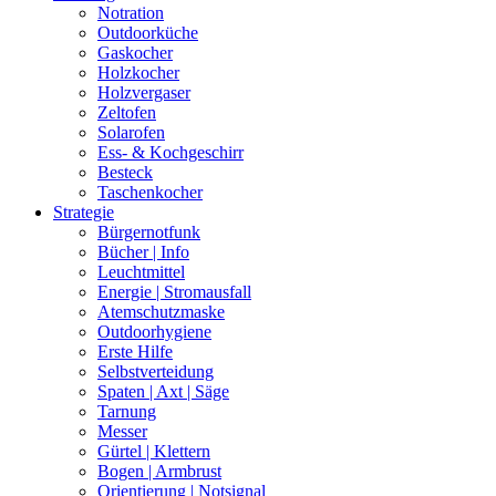
Notration
Outdoorküche
Gaskocher
Holzkocher
Holzvergaser
Zeltofen
Solarofen
Ess- & Kochgeschirr
Besteck
Taschenkocher
Strategie
Bürgernotfunk
Bücher | Info
Leuchtmittel
Energie | Stromausfall
Atemschutzmaske
Outdoorhygiene
Erste Hilfe
Selbstverteidung
Spaten | Axt | Säge
Tarnung
Messer
Gürtel | Klettern
Bogen | Armbrust
Orientierung | Notsignal