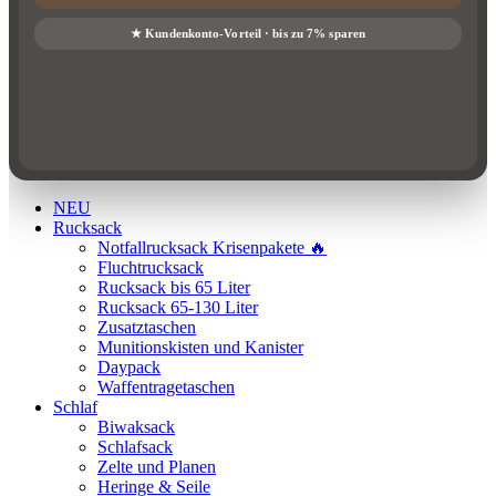
NEU
Rucksack
Notfallrucksack Krisenpakete 🔥
Fluchtrucksack
Rucksack bis 65 Liter
Rucksack 65-130 Liter
Zusatztaschen
Munitionskisten und Kanister
Daypack
Waffentragetaschen
Schlaf
Biwaksack
Schlafsack
Zelte und Planen
Heringe & Seile