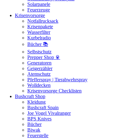
Solarpanele
Feuerzeuge
Krisenvorsorge
Notfallrucksack
Krisenpakete
Wasserfilter
Kurbelradio
Bücher 📚
Selbstschutz
Prepper Shop 🥫
Generatoren
Geigerzähler
Atemschutz
Pfefferspray | Tierabwehrspray
Wolldecken
Krisenvorsorge Checklisten
Bushcraft Shop
Kleidung
Bushcraft Spain
Joe Vogel Vivalranger
BPS Knives
Bücher
Biwak
Feuerstelle