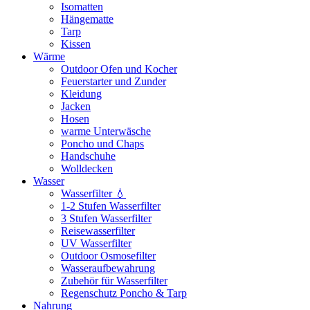
Isomatten
Hängematte
Tarp
Kissen
Wärme
Outdoor Ofen und Kocher
Feuerstarter und Zunder
Kleidung
Jacken
Hosen
warme Unterwäsche
Poncho und Chaps
Handschuhe
Wolldecken
Wasser
Wasserfilter 💧
1-2 Stufen Wasserfilter
3 Stufen Wasserfilter
Reisewasserfilter
UV Wasserfilter
Outdoor Osmosefilter
Wasseraufbewahrung
Zubehör für Wasserfilter
Regenschutz Poncho & Tarp
Nahrung