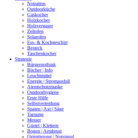
Notration
Outdoorküche
Gaskocher
Holzkocher
Holzvergaser
Zeltofen
Solarofen
Ess- & Kochgeschirr
Besteck
Taschenkocher
Strategie
Bürgernotfunk
Bücher | Info
Leuchtmittel
Energie | Stromausfall
Atemschutzmaske
Outdoorhygiene
Erste Hilfe
Selbstverteidung
Spaten | Axt | Säge
Tarnung
Messer
Gürtel | Klettern
Bogen | Armbrust
Orientierung | Notsignal