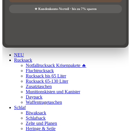
NEU
Rucksack
Notfallrucksack Krisenpakete 🔥
Fluchtrucksack
Rucksack bis 65 Liter
Rucksack 65-130 Liter
Zusatztaschen
Munitionskisten und Kanister
Daypack
Waffentragetaschen
Schlaf
Biwaksack
Schlafsack
Zelte und Planen
Heringe & Seile