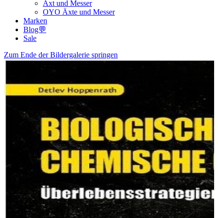
Axt und Messer
OYO Äxte und Messer
Marken
Blog💬
Sale
Zum Ende der Bildergalerie springen