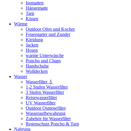
Isomatten
Hängematte
Tarp
Kissen
Wärme
Outdoor Ofen und Kocher
Feuerstarter und Zunder
Kleidung
Jacken
Hosen
warme Unterwäsche
Poncho und Chaps
Handschuhe
Wolldecken
Wasser
Wasserfilter 💧
1-2 Stufen Wasserfilter
3 Stufen Wasserfilter
Reisewasserfilter
UV Wasserfilter
Outdoor Osmosefilter
Wasseraufbewahrung
Zubehör für Wasserfilter
Regenschutz Poncho & Tarp
Nahrung