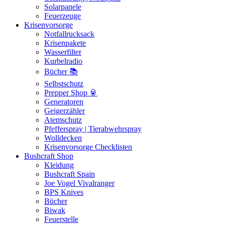
Solarpanele
Feuerzeuge
Krisenvorsorge
Notfallrucksack
Krisenpakete
Wasserfilter
Kurbelradio
Bücher 📚
Selbstschutz
Prepper Shop 🥫
Generatoren
Geigerzähler
Atemschutz
Pfefferspray | Tierabwehrspray
Wolldecken
Krisenvorsorge Checklisten
Bushcraft Shop
Kleidung
Bushcraft Spain
Joe Vogel Vivalranger
BPS Knives
Bücher
Biwak
Feuerstelle