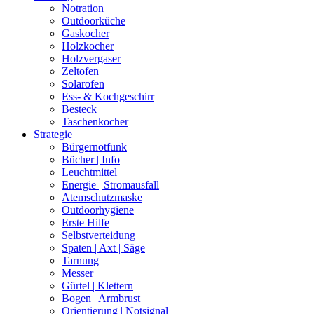
Notration
Outdoorküche
Gaskocher
Holzkocher
Holzvergaser
Zeltofen
Solarofen
Ess- & Kochgeschirr
Besteck
Taschenkocher
Strategie
Bürgernotfunk
Bücher | Info
Leuchtmittel
Energie | Stromausfall
Atemschutzmaske
Outdoorhygiene
Erste Hilfe
Selbstverteidung
Spaten | Axt | Säge
Tarnung
Messer
Gürtel | Klettern
Bogen | Armbrust
Orientierung | Notsignal