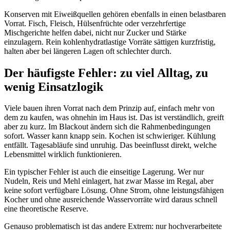
Konserven mit Eiweißquellen gehören ebenfalls in einen belastbaren
Vorrat. Fisch, Fleisch, Hülsenfrüchte oder verzehrfertige
Mischgerichte helfen dabei, nicht nur Zucker und Stärke
einzulagern. Rein kohlenhydratlastige Vorräte sättigen kurzfristig,
halten aber bei längeren Lagen oft schlechter durch.
Der häufigste Fehler: zu viel Alltag, zu
wenig Einsatzlogik
Viele bauen ihren Vorrat nach dem Prinzip auf, einfach mehr von
dem zu kaufen, was ohnehin im Haus ist. Das ist verständlich, greift
aber zu kurz. Im Blackout ändern sich die Rahmenbedingungen
sofort. Wasser kann knapp sein. Kochen ist schwieriger. Kühlung
entfällt. Tagesabläufe sind unruhig. Das beeinflusst direkt, welche
Lebensmittel wirklich funktionieren.
Ein typischer Fehler ist auch die einseitige Lagerung. Wer nur
Nudeln, Reis und Mehl einlagert, hat zwar Masse im Regal, aber
keine sofort verfügbare Lösung. Ohne Strom, ohne leistungsfähigen
Kocher und ohne ausreichende Wasservorräte wird daraus schnell
eine theoretische Reserve.
Genauso problematisch ist das andere Extrem: nur hochverarbeitete