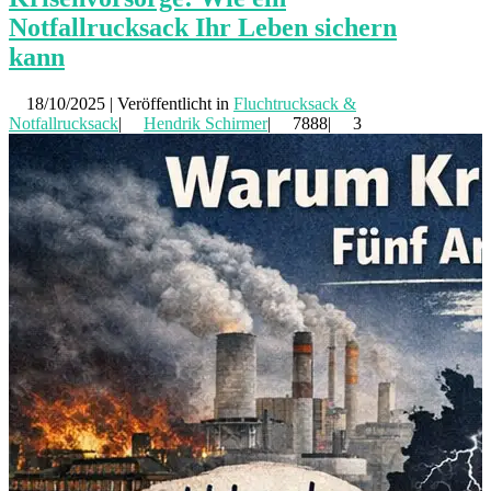
Notfallrucksack Ihr Leben sichern
kann
18/10/2025 | Veröffentlicht in
Fluchtrucksack &
Notfallrucksack
|
Hendrik Schirmer
|
7888|
3