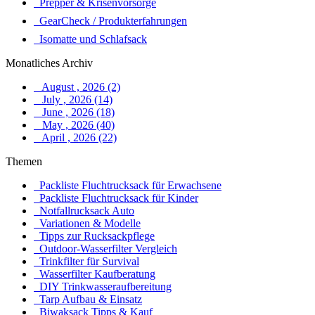
Prepper & Krisenvorsorge
GearCheck / Produkterfahrungen
Isomatte und Schlafsack
Monatliches Archiv
August , 2026 (2)
July , 2026 (14)
June , 2026 (18)
May , 2026 (40)
April , 2026 (22)
Themen
Packliste Fluchtrucksack für Erwachsene
Packliste Fluchtrucksack für Kinder
Notfallrucksack Auto
Variationen & Modelle
Tipps zur Rucksackpflege
Outdoor-Wasserfilter Vergleich
Trinkfilter für Survival
Wasserfilter Kaufberatung
DIY Trinkwasseraufbereitung
Tarp Aufbau & Einsatz
Biwaksack Tipps & Kauf