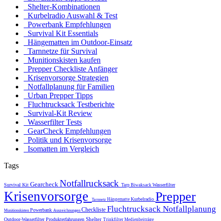
Shelter-Kombinationen
Kurbelradio Auswahl & Test
Powerbank Empfehlungen
Survival Kit Essentials
Hängematten im Outdoor-Einsatz
Tarnnetze für Survival
Munitionskisten kaufen
Prepper Checkliste Anfänger
Krisenvorsorge Strategien
Notfallplanung für Familien
Urban Prepper Tipps
Fluchtrucksack Testberichte
Survival-Kit Review
Wasserfilter Tests
GearCheck Empfehlungen
Politik und Krisenvorsorge
Isomatten im Vergleich
Tags
Notfallrucksack
Gearcheck
Survival Kit
Wasserfilter
Tarp
Biwaksack
Krisenvorsorge
Prepper
Kurbelradio
Hängematte
Tarnnetz
Fluchtrucksack
Notfallplanung
Checkliste
Powerbank
Munitionskisten
Auszeichnungen
Shelter
Outdoor-Wasserfilter
Produkterfahrungen
Trinkfilter
Medienbeiträge