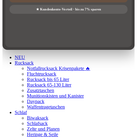
NEU
Rucksack
Notfallrucksack Krisenpakete 🔥
Fluchtrucksack
Rucksack bis 65 Liter
Rucksack 65-130 Liter
Zusatztaschen
Munitionskisten und Kanister
Daypack
Waffentragetaschen
Schlaf
Biwaksack
Schlafsack
Zelte und Planen
Heringe & Seile